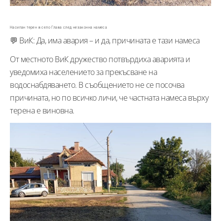
Насипан терен в село Глава след незаконна намеса
💬 ВиК: Да, има авария – и да, причината е тази намеса
От местното ВиК дружество потвърдиха аварията и
уведомиха населението за прекъсване на
водоснабдяването. В съобщението не се посочва
причината, но по всичко личи, че частната намеса върху
терена е виновна.