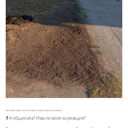
Насипан терен в село Глава след незаконна намеса
❓ А общината? Има ли воля за реакция?