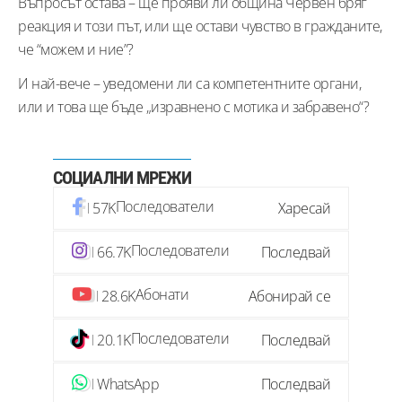
Въпросът остава – ще прояви ли община Червен бряг
реакция и този път, или ще остави чувство в гражданите,
че “можем и ние”?
И най-вече – уведомени ли са компетентните органи,
или и това ще бъде „изравнено с мотика и забравено“?
СОЦИАЛНИ МРЕЖИ
Последователи
57K
Харесай
Последователи
66.7K
Последвай
Абонати
28.6K
Абонирай се
Последователи
20.1K
Последвай
WhatsApp
Последвай