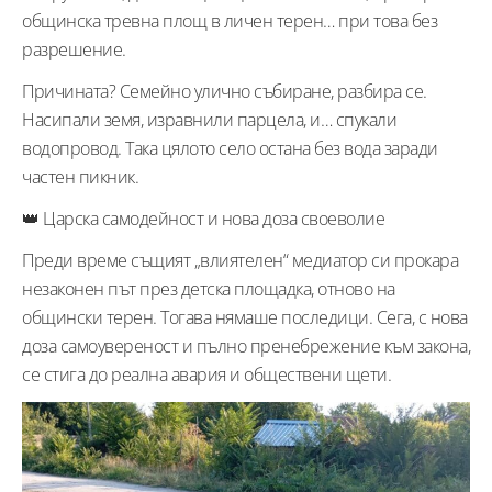
общинска тревна площ в личен терен… при това без
разрешение.
Причината? Семейно улично събиране, разбира се.
Насипали земя, изравнили парцела, и… спукали
водопровод. Така цялото село остана без вода заради
частен пикник.
👑 Царска самодейност и нова доза своеволие
Преди време същият „влиятелен“ медиатор си прокара
незаконен път през детска площадка, отново на
общински терен. Тогава нямаше последици. Сега, с нова
доза самоувереност и пълно пренебрежение към закона,
се стига до реална авария и обществени щети.