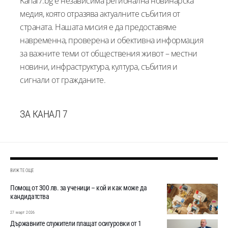
Kanal7.bg е независима регионална новинарска
медия, която отразява актуалните събития от
страната. Нашата мисия е да предоставяме
навременна, проверена и обективна информация
за важните теми от обществения живот – местни
новини, инфраструктура, култура, събития и
сигнали от гражданите.
ЗА КАНАЛ 7
ВИЖТЕ ОЩЕ
Помощ от 300 лв. за ученици – кой и как може да
кандидатства
27 март 2026
Държавните служители плащат осигуровки от 1