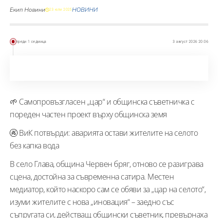
Екип Новини
НОВИНИ
23 юли 2025
преди 1 седмица
3 август 2026 20:06
🌱 Самопровъзгласен „цар“ и общинска съветничка с
пореден частен проект върху общинска земя
🚱 ВиК потвърди: аварията остави жителите на селото
без капка вода
В село Глава, община Червен бряг, отново се разиграва
сцена, достойна за съвременна сатира. Местен
медиатор, който наскоро сам се обяви за „цар на селото“,
изуми жителите с нова „иновация“ – заедно със
съпругата си, действащ общински съветник, превърнаха