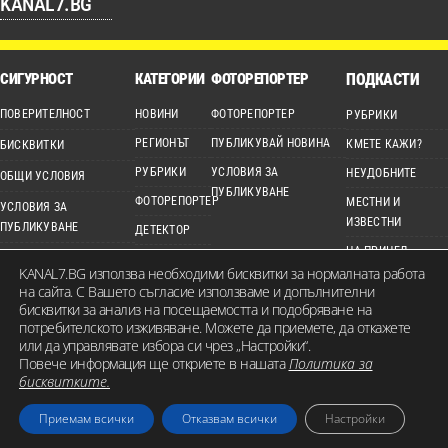
KANAL7.BG
СИГУРНОСТ
КАТЕГОРИИ
ФОТОРЕПОРТЕР
ПОДКАСТИ
ПОВЕРИТЕЛНОСТ
НОВИНИ
ФОТОРЕПОРТЕР
РУБРИКИ
РЕГИОНЪТ
ПУБЛИКУВАЙ НОВИНА
КМЕТЕ КАЖИ?
БИСКВИТКИ
РУБРИКИ
УСЛОВИЯ ЗА
НЕУДОБНИТЕ
ОБЩИ УСЛОВИЯ
ПУБЛИКУВАНЕ
ФОТОРЕПОРТЕР
МЕСТНИ И
УСЛОВИЯ ЗА
ИЗВЕСТНИ
ПУБЛИКУВАНЕ
ДЕТЕКТОР
НА ПРИЦЕЛ
ЕТИЧЕН КОДЕКС
ВИДЕО
KANAL7.BG използва необходими бисквитки за нормалната работа
на сайта. С Вашето съгласие използваме и допълнителни
КАРТА НА САЙТА
бисквитки за анализ на посещаемостта и подобряване на
потребителското изживяване. Можете да приемете, да откажете
или да управлявате избора си чрез „Настройки“.
Повече информация ще откриете в нашата
Политика за
© 2026 KANAL7.BG – МЕСТЕН ГЛАС. Всички права запазени. Съдържанието на
бисквитките.
сайта е собственост на Канал 7 Медия Груп ЕООД и не може да бъде
Приемам всички
Отказвам всички
Настройки
използвано без изрично разрешение.