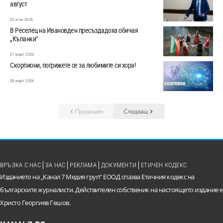
август
22 юли 2026
В Реселец на Ивановден пресъздадоха обичая
„Къпанки“
27 март 2026
Скорпиони, погрижете се за любимите си хора!
28 март 2026
Предишен
Следващ
ВРЪЗКА С НАС
ЗА НАС
РЕКЛАМА
ДОКУМЕНТИ
ЕТИЧЕН КОДЕКС
Изданието на „Канал 7 Медия груп“ ЕООД спазва Етичния кодекс на
българските журналисти. Действителен собственик на настоящето издание е
Христо Георгиев Гешов.