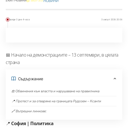
Екип Новини
НОВИНИ
2 август 2025
преди 3 дни 4 часа
3 август 2026 20:06
📅 Начало на демонстрациите – 13 септември, в цялата
страна
Съдържание
⚖️ Обвинения към властта и нарушаване на правилника
📍 Протест и за отваряне на границата Рудозем – Ксанти
🔗 Вътрешни линкове:
📍
София | Политика