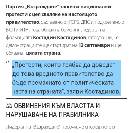
Партия „Възраждане“ започва национални
протести с цел сваляне на настоящото
правителство
, съставено от ГЕРБ, ДПС и подкрепено от
БСП и ИТН. Това обяви на брифинг лидерът на
формацията
Костадин Костадинов
, като уточни, че
демонстрациите ще стартират на
13 септември
и ще
обхванат
цялата страна
.
„Протести, които трябва да доведат
до това вредното правителство да
бъде премахнато от политическата
карта на страната“, заяви Костадинов.
⚖️ ОБВИНЕНИЯ КЪМ ВЛАСТТА И
НАРУШАВАНЕ НА ПРАВИЛНИКА
Лидерът на „Възраждане“ посочи, че според него в