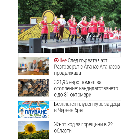
След първата част:
Разговорът с Атанас Атанасов
продължава
321,95 евро помощ за
отопление: кандидатстването
е до 31 октомври
Безплатен плувен курс за деца
в Червен бряг
Жълт код за горещини в 22
области