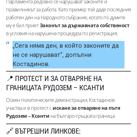
Парламента редовно се нарушават законите и
правилникът за работа. Като пример той даде последния
работен ден на Народното събрание, когато по думите
му е бил приет
Законът за държавната собственост
в условия на нарушена процедура по регистрация.
„Сега няма ден, в който законите да
не се нарушават“, допълни
Костадинов.
📍 ПРОТЕСТ И ЗА ОТВАРЯНЕ НА
ГРАНИЦАТА РУДОЗЕМ – КСАНТИ
Освен политическите демонстрации, Костадинов
участва и в протест с
искане за отваряне на пътя
Рудозем – Ксанти
на българо-гръцката граница.
🔗 ВЪТРЕШНИ ЛИНКОВЕ: