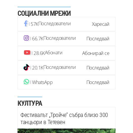
СОЦИАЛНИ МРЕЖИ
Последователи
57K
Харесай
Последователи
66.7K
Последвай
Абонати
28.6K
Абонирай се
Последователи
20.1K
Последвай
WhatsApp
Последвай
КУЛТУРА
Фестивалът „Тройче“ събра близо 300
танцьори в Тетевен