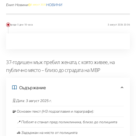
Екип Новини
НОВИНИ
3 август 2025
преди 5 дни 18 часа
3 август 2026 20:06
37-годишен мъж пребил жената, с която живее, на
публично място – близо до сградата на МВР
Съдържание
🗓️ Дата: 3 август 2025 г.
🧩 Основен текст (H3 подзаглавия и параграфи):
📍 Побоят е станал пред поликлиника, близо до полицията
🚓 Задържан на място от полицията