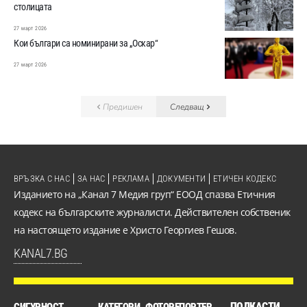
столицата
27 март 2026
Кои българи са номинирани за „Оскар“
27 март 2026
Предишен
Следващ
ВРЪЗКА С НАС
ЗА НАС
РЕКЛАМА
ДОКУМЕНТИ
ЕТИЧЕН КОДЕКС
Изданието на „Канал 7 Медия груп“ ЕООД спазва Етичния
кодекс на българските журналисти. Действителен собственик
на настоящето издание е Христо Георгиев Гешов.
KANAL7.BG
ПОДКАСТИ