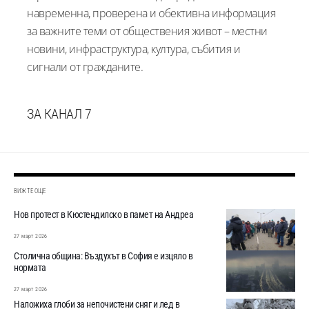
навременна, проверена и обективна информация
за важните теми от обществения живот – местни
новини, инфраструктура, култура, събития и
сигнали от гражданите.
ЗА КАНАЛ 7
ВИЖТЕ ОЩЕ
Нов протест в Кюстендилско в памет на Андреа
27 март 2026
Столична община: Въздухът в София е изцяло в
нормата
27 март 2026
Наложиха глоби за непочистени сняг и лед в