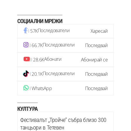
СОЦИАЛНИ МРЕЖИ
Последователи
57K
Харесай
Последователи
66.7K
Последвай
Абонати
28.6K
Абонирай се
Последователи
20.1K
Последвай
WhatsApp
Последвай
КУЛТУРА
Фестивалът „Тройче“ събра близо 300
танцьори в Тетевен