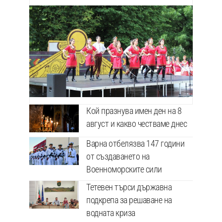
Кой празнува имен ден на 8
август и какво честваме днес
Варна отбелязва 147 години
от създаването на
Военноморските сили
Тетевен търси държавна
подкрепа за решаване на
водната криза