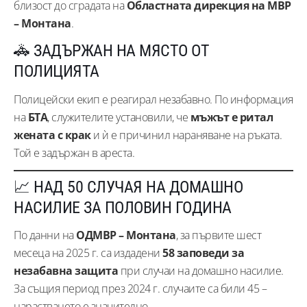
близост до сградата на
Областната дирекция на МВР
– Монтана
.
🚓 ЗАДЪРЖАН НА МЯСТО ОТ
ПОЛИЦИЯТА
Полицейски екип е реагирал незабавно. По информация
на
БТА
, служителите установили, че
мъжът е ритал
жената с крак
и ѝ е причинил нараняване на ръката.
Той е задържан в ареста.
📈 НАД 50 СЛУЧАЯ НА ДОМАШНО
НАСИЛИЕ ЗА ПОЛОВИН ГОДИНА
По данни на
ОДМВР – Монтана
, за първите шест
месеца на 2025 г. са издадени
58 заповеди за
незабавна защита
при случаи на домашно насилие.
За същия период през 2024 г. случаите са били 45 –
нарастването е значително.