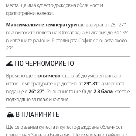
места ще има купесто-дъждовна облачност и
краткотрайни валежи.
Максималните температури
ще варират от 25°-27°
във високите полета на Югозападна България до 34°-35°
в източните райони. В столицата София се очаква около
27°.
🌊 ПО ЧЕРНОМОРИЕТО
Времето ще е
слънчево
, със слаб до умерен вятър от
изток. Температурите ще достигнат
29°-31°
, а морската
вода ще е
26°-27°
. Вълнението ще бъде
2-3 бала
, което е
подходящо за плаж и къпане.
🏔️ В ПЛАНИНИТЕ
Ще се развива купеста и купесто-дъждовна облачност,
главно над Западна България. Ще има краткотрайни, но