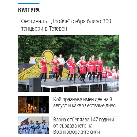
КУЛТУРА
Фестивалът „Тройче“ събра близо 300
танцьори в Тетевен
Кой празнува имен ден на 8
август и какво честваме днес
Варна отбелязва 147 години
от създаването на
Военноморските сили