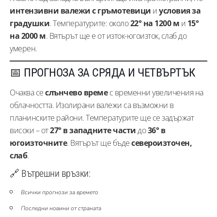
интензивни валежи с гръмотевици
и
условия за
градушки
. Температурите: около
22° на 1200 м
и
15°
на 2000 м
. Вятърът ще е от изток-югоизток, слаб до
умерен.
📅 ПРОГНОЗА ЗА СРЯДА И ЧЕТВЪРТЪК
Очаква се
слънчево време
с временни увеличения на
облачността. Изолирани валежи са възможни в
планинските райони. Температурите ще се задържат
високи – от
27° в западните части
до
36° в
югоизточните
. Вятърът ще бъде
североизточен,
слаб
.
🔗 Вътрешни връзки:
Всички прогнози за времето
Последни новини от страната