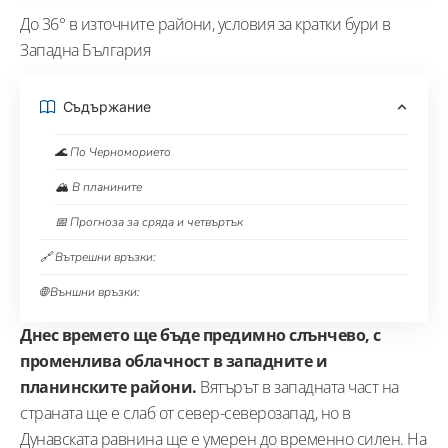
До 36° в източните райони, условия за кратки бури в
Западна България
Съдържание
🌊 По Черноморието
🏔️ В планините
📅 Прогноза за сряда и четвъртък
🔗 Вътрешни връзки:
🌐 Външни връзки:
Днес времето ще бъде предимно слънчево, с
променлива облачност в западните и
планинските райони.
Вятърът в западната част на
страната ще е слаб от север-северозапад, но в
Дунавската равнина ще е умерен до временно силен. На