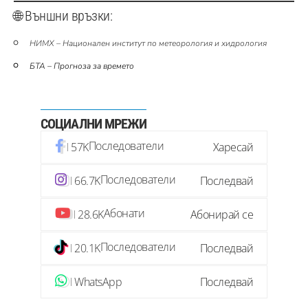
🌐 Външни връзки:
НИМХ – Национален институт по метеорология и хидрология
БТА – Прогноза за времето
СОЦИАЛНИ МРЕЖИ
Последователи
57K
Харесай
Последователи
66.7K
Последвай
Абонати
28.6K
Абонирай се
Последователи
20.1K
Последвай
WhatsApp
Последвай