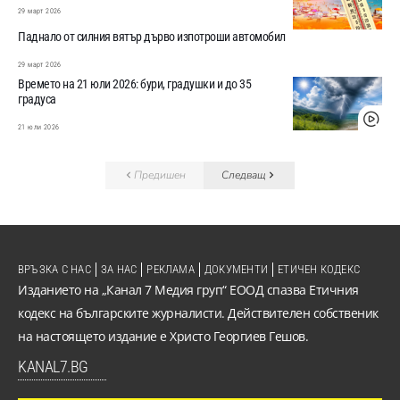
29 март 2026
Паднало от силния вятър дърво изпотроши автомобил
29 март 2026
Времето на 21 юли 2026: бури, градушки и до 35
градуса
21 юли 2026
Предишен
Следващ
ВРЪЗКА С НАС
ЗА НАС
РЕКЛАМА
ДОКУМЕНТИ
ЕТИЧЕН КОДЕКС
Изданието на „Канал 7 Медия груп“ ЕООД спазва Етичния
кодекс на българските журналисти. Действителен собственик
на настоящето издание е Христо Георгиев Гешов.
KANAL7.BG