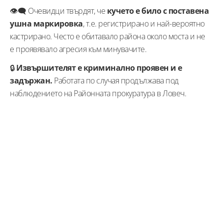
👁‍🗨 Очевидци твърдят, че
кучето е било с поставена
ушна маркировка
, т.е. регистрирано и най-вероятно
кастрирано. Често е обитавало района около моста и не
е проявявало агресия към минувачите.
🔒
Извършителят е криминално проявен и е
задържан.
Работата по случая продължава под
наблюдението на Районната прокуратура в Ловеч.