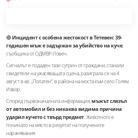
🔴
Инцидент с особена жестокост в Тетевен: 39-
годишен мъж е задържан за убийство на куче
,
съобщиха от ОДМВР-Ловеч.
Сигналът е подаден тази сутрин от граждани, станали
свидетели на ужасяващата сцена, разиграла се на 4
август в кв. „Полатен“, в района на моста към село Голям
Извор.
Според първоначалната информация,
мъжът слязъл
от автомобил и без никаква видима причина
ударил кучето с твърд предмет
. Животното е
починало на място в резултат на получените
наранявания.