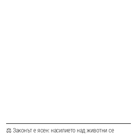
⚖️ Законът е ясен: насилието над животни се