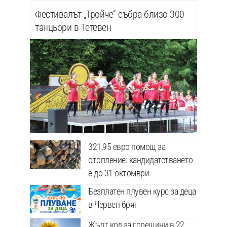
Фестивалът „Тройче“ събра близо 300
танцьори в Тетевен
321,95 евро помощ за
отопление: кандидатстването
е до 31 октомври
Безплатен плувен курс за деца
в Червен бряг
Жълт код за горещини в 22