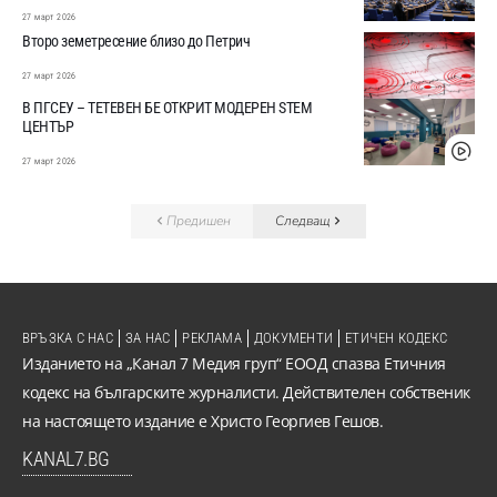
27 март 2026
Второ земетресение близо до Петрич
27 март 2026
В ПГСЕУ – ТЕТЕВЕН БЕ ОТКРИТ МОДЕРЕН STEM
ЦЕНТЪР
27 март 2026
Предишен
Следващ
ВРЪЗКА С НАС
ЗА НАС
РЕКЛАМА
ДОКУМЕНТИ
ЕТИЧЕН КОДЕКС
Изданието на „Канал 7 Медия груп“ ЕООД спазва Етичния
кодекс на българските журналисти. Действителен собственик
на настоящето издание е Христо Георгиев Гешов.
KANAL7.BG