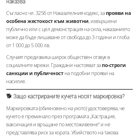
наказва
Съгласно чл. 325б от Наказателния кодекс, за
прояви на
особена жестокост към животни
, извършени
публично или с цел демонстрация на сила, наказанието
може да бъде лишаване от свобода до 3 години и глоба
от 1 000 до 5 000 лв.
Случаят предизвика широк обществен отзвук в
социалните мрежи. Граждани настояват за
по-строги
санкции и публичност
на подобни прояви на
насилие.
🐕 Защо кастрираните кучета носят маркировка?
Маркировката (обикновено на ухото) удостоверява, че
кучето е преминало през програмата „Кастрация,
ваксинация и връщане по местоживеене“ и не
представлява риск за хората. Убийството на такова