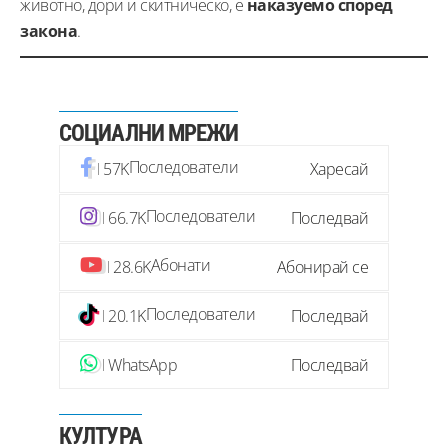
животно, дори и скитническо, е
наказуемо според
закона
.
СОЦИАЛНИ МРЕЖИ
Последователи
57K
Харесай
Последователи
66.7K
Последвай
Абонати
28.6K
Абонирай се
Последователи
20.1K
Последвай
WhatsApp
Последвай
КУЛТУРА