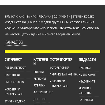
ВРЪЗКА С НАС
ЗА НАС
РЕКЛАМА
ДОКУМЕНТИ
ЕТИЧЕН КОДЕКС
Изданието на „Канал 7 Медия груп“ ЕООД спазва Етичния
кодекс на българските журналисти. Действителен собственик
на настоящето издание е Христо Георгиев Гешов.
KANAL7.BG
СИГУРНОСТ
КАТЕГОРИ
ФОТОРЕПОРТЕР
ПОДКАСТИ
И
ПОВЕРИТЕЛНОСТ
ФОТОРЕПОРТЕР
РУБРИКИ
НОВИНИ
ПУБЛИКУВАЙ НОВИНА
КМЕТЕ КАЖИ?
БИСКВИТКИ
РЕГИОНЪТ
УСЛОВИЯ ЗА
НЕУДОБНИТЕ
ОБЩИ УСЛОВИЯ
РУБРИКИ
ПУБЛИКУВАНЕ
МЕСТНИ И
УСЛОВИЯ ЗА
ФОТОРЕПОРТЕР
ИЗВЕСТНИ
ПУБЛИКУВАНЕ
ДЕТЕКТОР
НА ПРИЦЕЛ
ЕТИЧЕН КОДЕКС