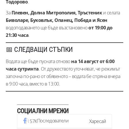
Тодорово
.
За
Плевен, Долна Митрополия, Тръстеник
и селата
Биволаре, Буковлък, Опанец, Победа и Ясен
водоподаването ще бъде възстановено
от 19:00 до
21:30 часа
.
📅 СЛЕДВАЩИ СТЪПКИ
Водата ще бъде пусната отново
на 14 август от 6:00
часа сутринта
. От дружеството уточняват, че режимът
започна по-рано от обявеното – водата бе спряна вчера
в 9:00 часа, вместо в 13:00.
СОЦИАЛНИ МРЕЖИ
Последователи
57K
Харесай