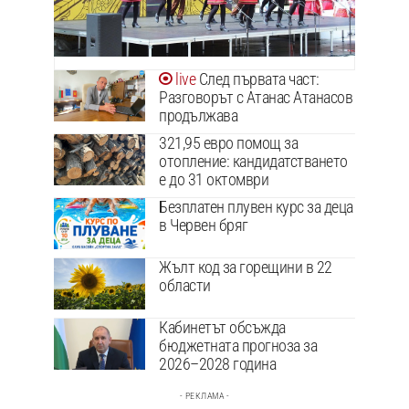
След първата част:
Разговорът с Атанас Атанасов
продължава
321,95 евро помощ за
отопление: кандидатстването
е до 31 октомври
Безплатен плувен курс за деца
в Червен бряг
Жълт код за горещини в 22
области
Кабинетът обсъжда
бюджетната прогноза за
2026–2028 година
- РЕКЛАМА -