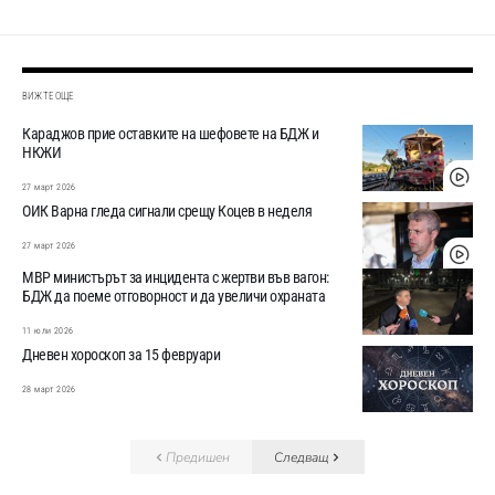
ВИЖТЕ ОЩЕ
Караджов прие оставките на шефовете на БДЖ и
НКЖИ
27 март 2026
ОИК Варна гледа сигнали срещу Коцев в неделя
27 март 2026
МВР министърът за инцидента с жертви във вагон:
БДЖ да поеме отговорност и да увеличи охраната
11 юли 2026
Дневен хороскоп за 15 февруари
28 март 2026
Предишен
Следващ