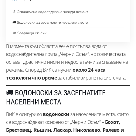
💧 Ограничено водоподаване заради ремонт
🚚 Водоноски за засегнатите населени места
📅 Следващи стъпки
В момента към областта вече постъпва вода от
водоснабдителна група „Черни Осъм“, но количествата
остават драстично ниски и недостатъчни за спазване на
режима. Според ВиК са нужни
около 24 часа
технологично време
за стабилизиране на системата.
🚚 ВОДОНОСКИ ЗА ЗАСЕГНАТИТЕ
НАСЕЛЕНИ МЕСТА
ВиК е осигурило
водоноски
за населените места, които
се водоснабдяват основно от „Черни Осъм“ –
Бохот,
Брестовец, Къшин, Ласкар, Николаево, Ралево и