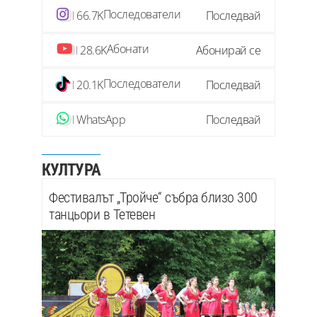
Последователи
66.7K
Последвай
Абонати
28.6K
Абонирай се
Последователи
20.1K
Последвай
WhatsApp
Последвай
КУЛТУРА
Фестивалът „Тройче“ събра близо 300
танцьори в Тетевен