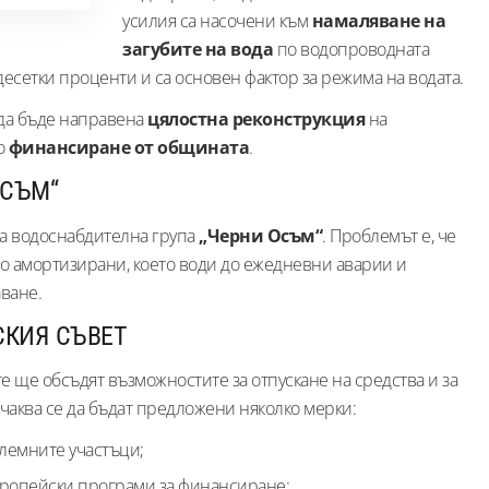
усилия са насочени към
намаляване на
загубите на вода
по водопроводната
 десетки проценти и са основен фактор за режима на водата.
 да бъде направена
цялостна реконструкция
на
о
финансиране от общината
.
ОСЪМ“
на водоснабдителна група
„Черни Осъм“
. Проблемът е, че
но амортизирани, което води до ежедневни аварии и
ване.
СКИЯ СЪВЕТ
 ще обсъдят възможностите за отпускане на средства и за
чаква се да бъдат предложени няколко мерки:
лемните участъци;
вропейски програми за финансиране;