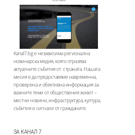
- РЕКЛАМА -
Kanal7.bg е независима регионална
новинарска медия, която отразява
актуалните събития от страната. Нашата
мисия е да предоставяме навременна,
проверена и обективна информация за
важните теми от обществения живот –
местни новини, инфраструктура, култура,
събития и сигнали от гражданите.
ЗА КАНАЛ 7