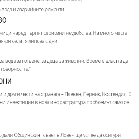
а вода и аварийните ремонти.
ВО
дмици наред търпят сериозни неудобства. На много места
някои села тя липсва с дни.
вода за готвене, за деца, за животни. Време е властта да
говорността.“
ИОНИ
и други части на страната – Плевен, Перник, Кюстендил. В
озни инвестиции в нова инфраструктура проблемът само се
 дали Общинският съвет в Ловеч ще успее да осигури