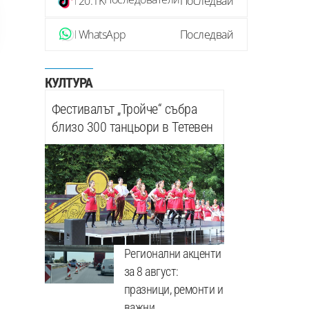
20.1K
Последвай
WhatsApp
Последвай
КУЛТУРА
Фестивалът „Тройче“ събра
близо 300 танцьори в Тетевен
Регионални акценти
за 8 август:
празници, ремонти и
важни