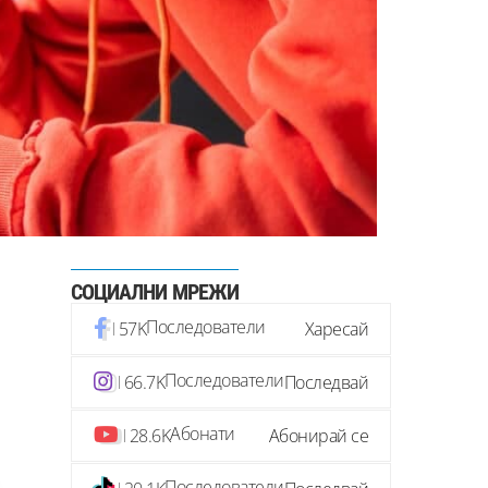
СОЦИАЛНИ МРЕЖИ
Последователи
57K
Харесай
Последователи
66.7K
Последвай
Абонати
28.6K
Абонирай се
Последователи