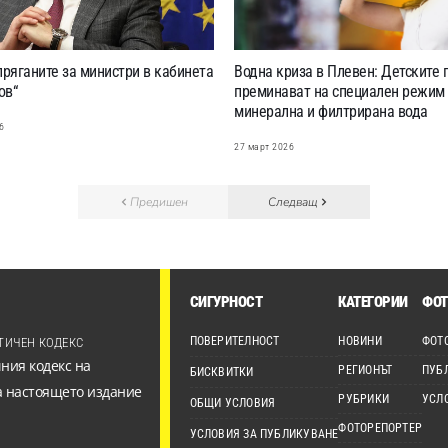
пряганите за министри в кабинета
Водна криза в Плевен: Детските 
ов“
преминават на специален режим 
минерална и филтрирана вода
6
27 март 2026
Предишен
Следващ
СИГУРНОСТ
КАТЕГОРИИ
ФОТ
ПОВЕРИТЕЛНОСТ
НОВИНИ
ФОТ
ТИЧЕН КОДЕКС
ния кодекс на
РЕГИОНЪТ
ПУБ
БИСКВИТКИ
а настоящето издание
РУБРИКИ
УСЛ
ОБЩИ УСЛОВИЯ
ФОТОРЕПОРТЕР
УСЛОВИЯ ЗА ПУБЛИКУВАНЕ