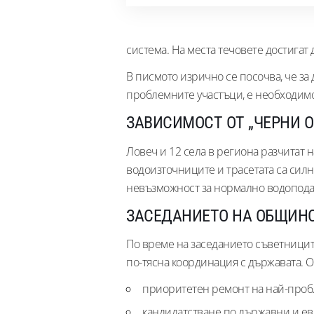
система. На места течовете достигат
В писмото изрично се посочва, че за
проблемните участъци, е необходим
ЗАВИСИМОСТ ОТ „ЧЕРНИ 
Ловеч и 12 села в региона разчитат 
водоизточниците и трасетата са сил
невъзможност за нормално водопода
ЗАСЕДАНИЕТО НА ОБЩИН
По време на заседанието съветниците
по-тясна координация с държавата. О
приоритетен ремонт на най-проб
кандидатстване по държавни и е