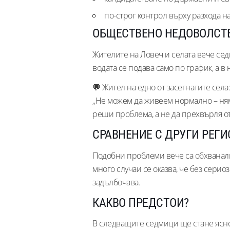
по-строг контрол върху разхода н
ОБЩЕСТВЕНО НЕДОВОЛСТ
Жителите на Ловеч и селата вече се
водата се подава само по график, а в 
💬 Жител на едно от засегнатите села:
„Не можем да живеем нормално – няма 
реши проблема, а не да прехвърля от
СРАВНЕНИЕ С ДРУГИ РЕГ
Подобни проблеми вече са обхванали 
много случаи се оказва, че без сери
задълбочава.
КАКВО ПРЕДСТОИ?
В следващите седмици ще стане ясно