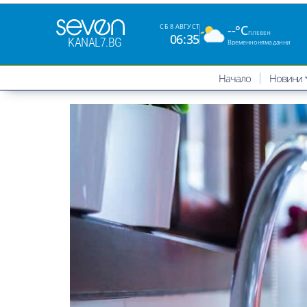
--°C
СБ 8 АВГУСТ
ПЛЕВЕН
06:35
KANAL7.BG
Временно няма данни
Начало
Новини