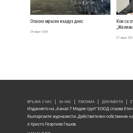
Опасно мръсен въздух днес
Кои са с
„Желязк
29 март 2026
27 март 202
ВРЪЗКА С НАС
ЗА НАС
РЕКЛАМА
ДОКУМЕНТИ
Е
Изданието на „Канал 7 Медия груп“ ЕООД спазва Етич
българските журналисти. Действителен собственик н
е Христо Георгиев Гешов.