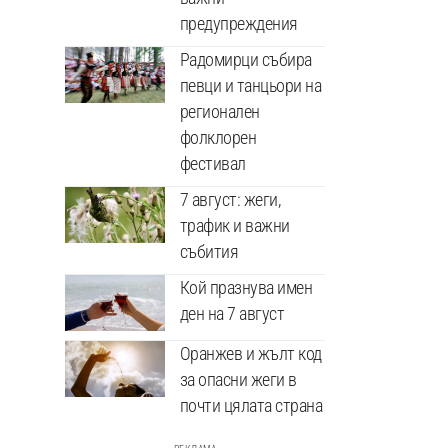
предупреждения
Радомирци събира
певци и танцьори на
регионален
фолклорен
фестивал
7 август: жеги,
трафик и важни
събития
Кой празнува имен
ден на 7 август
Оранжев и жълт код
за опасни жеги в
почти цялата страна