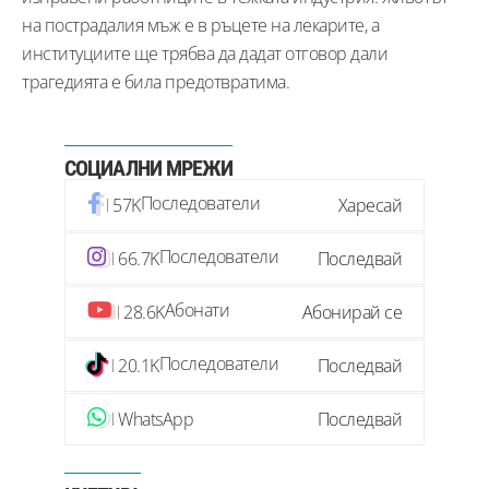
на пострадалия мъж е в ръцете на лекарите, а
институциите ще трябва да дадат отговор дали
трагедията е била предотвратима.
СОЦИАЛНИ МРЕЖИ
Последователи
57K
Харесай
Последователи
66.7K
Последвай
Абонати
28.6K
Абонирай се
Последователи
20.1K
Последвай
WhatsApp
Последвай