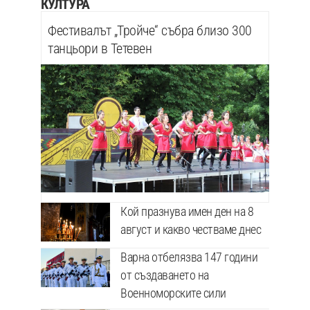
КУЛТУРА
Фестивалът „Тройче“ събра близо 300
танцьори в Тетевен
Кой празнува имен ден на 8
август и какво честваме днес
Варна отбелязва 147 години
от създаването на
Военноморските сили