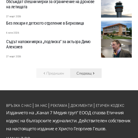
Обсъждат спешни мерки за ограничение на дронове
на летищата
27 март 2026
Без лекари е детското отделение в Берковица
6 юли 2026
Съдът наложи мярка „подписка“ за актьора Димо
Алексиев
27 март 2026
Предишен
Следващ
ВРЪЗКА С НАС
ЗА НАС
РЕКЛАМА
ДОКУМЕНТИ
ЕТИЧЕН КОДЕКС
Изданието на „Канал 7 Медия груп“ ЕООД спазва Етичния
кодекс на българските журналисти. Действителен собственик
на настоящето издание е Христо Георгиев Гешов.