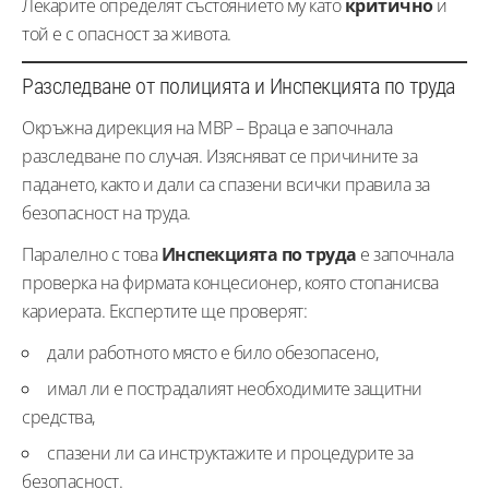
Лекарите определят състоянието му като
критично
и
той е с опасност за живота.
Разследване от полицията и Инспекцията по труда
Окръжна дирекция на МВР – Враца е започнала
разследване по случая. Изясняват се причините за
падането, както и дали са спазени всички правила за
безопасност на труда.
Паралелно с това
Инспекцията по труда
е започнала
проверка на фирмата концесионер, която стопанисва
кариерата. Експертите ще проверят:
дали работното място е било обезопасено,
имал ли е пострадалият необходимите защитни
средства,
спазени ли са инструктажите и процедурите за
безопасност.