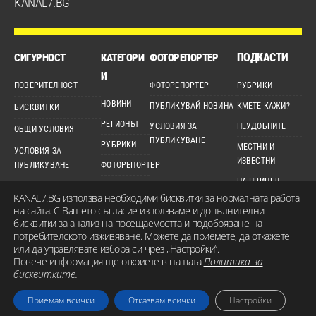
KANAL7.BG
ПОДКАСТИ
СИГУРНОСТ
КАТЕГОРИ
ФОТОРЕПОРТЕР
И
ПОВЕРИТЕЛНОСТ
ФОТОРЕПОРТЕР
РУБРИКИ
НОВИНИ
ПУБЛИКУВАЙ НОВИНА
КМЕТЕ КАЖИ?
БИСКВИТКИ
РЕГИОНЪТ
УСЛОВИЯ ЗА
НЕУДОБНИТЕ
ОБЩИ УСЛОВИЯ
ПУБЛИКУВАНЕ
РУБРИКИ
МЕСТНИ И
УСЛОВИЯ ЗА
ИЗВЕСТНИ
ПУБЛИКУВАНЕ
ФОТОРЕПОРТЕР
НА ПРИЦЕЛ
ДЕТЕКТОР
ЕТИЧЕН КОДЕКС
KANAL7.BG използва необходими бисквитки за нормалната работа
ВИДЕО
на сайта. С Вашето съгласие използваме и допълнителни
КАРТА НА САЙТА
бисквитки за анализ на посещаемостта и подобряване на
потребителското изживяване. Можете да приемете, да откажете
или да управлявате избора си чрез „Настройки“.
Повече информация ще откриете в нашата
Политика за
© 2026 KANAL7.BG – МЕСТЕН ГЛАС. Всички права запазени. Съдържанието на
бисквитките.
сайта е собственост на Канал 7 Медия Груп ЕООД и не може да бъде
Приемам всички
Отказвам всички
Настройки
използвано без изрично разрешение.