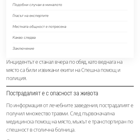
Подобни случаи в миналото
Гласът на експертите
Местната общност е потресена
Какво следва
Заключение
Инцидентът е станал вчера по обяд, като веднага на
място са били извикани екипи на Спешна помощ и
полиция.
Пострадалият е с опасност за живота
По информация от лечебните заведения, пострадалият е
получил множество травми. След първоначална
медицинска помощ на място, мъжът е транспортиран по
спешност в столична болница.