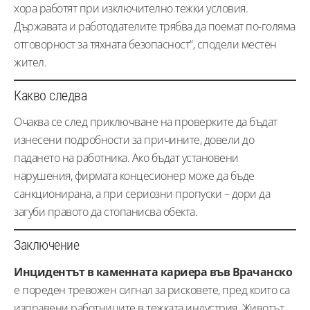
хора работят при изключително тежки условия.
Държавата и работодателите трябва да поемат по-голяма
отговорност за тяхната безопасност“, сподели местен
жител.
Какво следва
Очаква се след приключване на проверките да бъдат
изнесени подробности за причините, довели до
падането на работника. Ако бъдат установени
нарушения, фирмата концесионер може да бъде
санкционирана, а при сериозни пропуски – дори да
загуби правото да стопанисва обекта.
Заключение
Инцидентът в каменната кариера във Врачанско
е пореден тревожен сигнал за рисковете, пред които са
изправени работниците в тежката индустрия. Животът