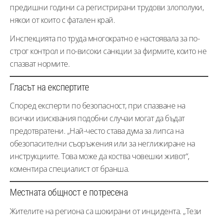
предишни години са регистрирани трудови злополуки,
някои от които с фатален край.
Инспекцията по труда многократно е настоявала за по-
строг контрол и по-високи санкции за фирмите, които не
спазват нормите.
Гласът на експертите
Според експерти по безопасност, при спазване на
всички изисквания подобни случаи могат да бъдат
предотвратени. „Най-често става дума за липса на
обезопасителни съоръжения или за неглижиране на
инструкциите. Това може да коства човешки живот“,
коментира специалист от бранша.
Местната общност е потресена
Жителите на региона са шокирани от инцидента. „Тези