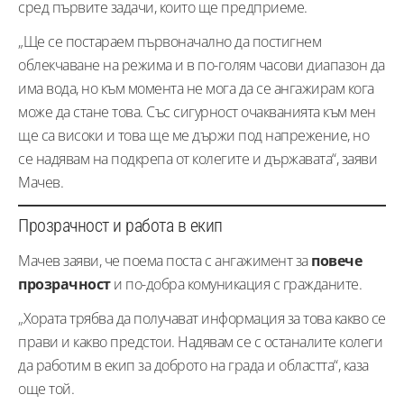
сред първите задачи, които ще предприеме.
„Ще се постараем първоначално да постигнем
облекчаване на режима и в по-голям часови диапазон да
има вода, но към момента не мога да се ангажирам кога
може да стане това. Със сигурност очакванията към мен
ще са високи и това ще ме държи под напрежение, но
се надявам на подкрепа от колегите и държавата“, заяви
Мачев.
Прозрачност и работа в екип
Мачев заяви, че поема поста с ангажимент за
повече
прозрачност
и по-добра комуникация с гражданите.
„Хората трябва да получават информация за това какво се
прави и какво предстои. Надявам се с останалите колеги
да работим в екип за доброто на града и областта“, каза
още той.