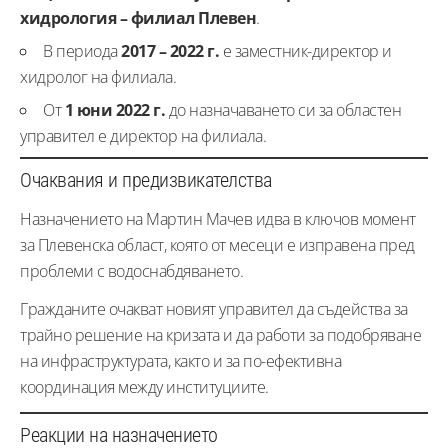
хидрология – филиал Плевен
.
В периода
2017 – 2022 г.
е заместник-директор и
хидролог на филиала.
От
1 юни 2022 г.
до назначаването си за областен
управител е директор на филиала.
Очаквания и предизвикателства
Назначението на Мартин Мачев идва в ключов момент
за Плевенска област, която от месеци е изправена пред
проблеми с водоснабдяването.
Гражданите очакват новият управител да съдейства за
трайно решение на кризата и да работи за подобряване
на инфраструктурата, както и за по-ефективна
координация между институциите.
Реакции на назначението