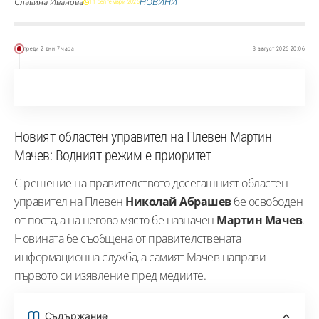
Славина Иванова
НОВИНИ
11 септември 2025
преди 2 дни 7 часа
3 август 2026 20:06
Новият областен управител на Плевен Мартин
Мачев: Водният режим е приоритет
С решение на правителството досегашният областен
управител на Плевен
Николай Абрашев
бе освободен
от поста, а на негово място бе назначен
Мартин Мачев
.
Новината бе съобщена от правителствената
информационна служба, а самият Мачев направи
първото си изявление пред медиите.
Съдържание