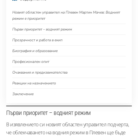
Новият областен управител на Плевен Мартин Мачев: Водният
режим е приоритет
Първи приоритет – водният режим
Прозрачност и работа в екип
Биография и образование
Професионален опит
Очаквания и предизвикателства
Реакции на назначението
Заключение
Първи приоритет – водният режим
В изявлението си новият областен управител подчерта,
че облекчаването на водния режим в Плевен ще бъде