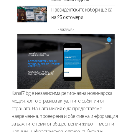
Президентските избори ще са
на 25 октомври
- РЕКЛАМА -
Kanal7.bg е независима регионална новинарска
медия, която отразява актуалните събития от
страната. Нашата мисия е да предоставяме
навременна, проверена и обективна информация
за важните теми от обществения живот – местни
новини, инфраструктура, култура, събития и