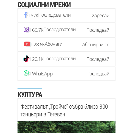
СОЦИАЛНИ МРЕЖИ
Последователи
57K
Харесай
Последователи
66.7K
Последвай
Абонати
28.6K
Абонирай се
Последователи
20.1K
Последвай
WhatsApp
Последвай
КУЛТУРА
Фестивалът „Тройче“ събра близо 300
танцьори в Тетевен