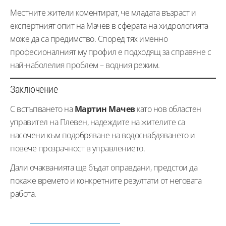
Местните жители коментират, че младата възраст и
експертният опит на Мачев в сферата на хидрологията
може да са предимство. Според тях именно
професионалният му профил е подходящ за справяне с
най-наболелия проблем – водния режим.
Заключение
С встъпването на
Мартин Мачев
като нов областен
управител на Плевен, надеждите на жителите са
насочени към подобряване на водоснабдяването и
повече прозрачност в управлението.
Дали очакванията ще бъдат оправдани, предстои да
покаже времето и конкретните резултати от неговата
работа.