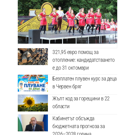
321,95 евро помощ за
отопление: кандидатстването
е до 31 октомври
Безплатен плувен курс за деца
в Червен бряг
Жълт код за горещини в 22
области
Кабинетът обсъжда
бюджетната прогноза за
2026–2028 година