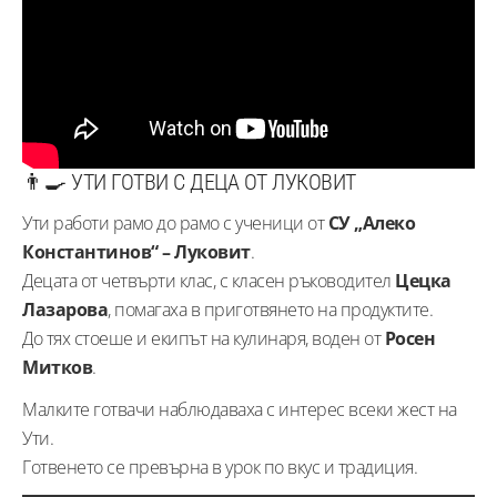
👨‍🍳 УТИ ГОТВИ С ДЕЦА ОТ ЛУКОВИТ
Ути работи рамо до рамо с ученици от
СУ „Алеко
Константинов“ – Луковит
.
Децата от четвърти клас, с класен ръководител
Цецка
Лазарова
, помагаха в приготвянето на продуктите.
До тях стоеше и екипът на кулинаря, воден от
Росен
Митков
.
Малките готвачи наблюдаваха с интерес всеки жест на
Ути.
Готвенето се превърна в урок по вкус и традиция.