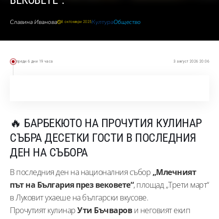
ВЕКОВЕТЕ“.
Славина Иванова
Култура
Общество
8 октомври 2025
преди 6 дни 19 часа
3 август 2026 20:06
🔥 БАРБЕКЮТО НА ПРОЧУТИЯ КУЛИНАР
СЪБРА ДЕСЕТКИ ГОСТИ В ПОСЛЕДНИЯ
ДЕН НА СЪБОРА
В последния ден на националния събор
„Млечният
път на България през вековете“
, площад „Трети март“
в Луковит ухаеше на български вкусове.
Прочутият кулинар
Ути Бъчваров
и неговият екип