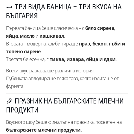
🧈 ТРИ ВИДА БАНИЦА – ТРИ ВКУСА НА
БЪЛГАРИЯ
Първата баница беше класическа – с
бяло сирене
,
яйца
,
масло
и
кашкавал
.
Втората – модерна, комбинираше
праз, бекон, гъби и
топено сирене
.
Третата бе есенна, с
тиква, извара, яйца и ядки
.
Всеки вкус разказваше различна история.
Публиката аплодираше всяка тава, която излизаше от
фурната.
🎉 ПРАЗНИК НА БЪЛГАРСКИТЕ МЛЕЧНИ
ПРОДУКТИ
Вкусното шоу беше финалът на празника, посветен на
българските млечни продукти
.