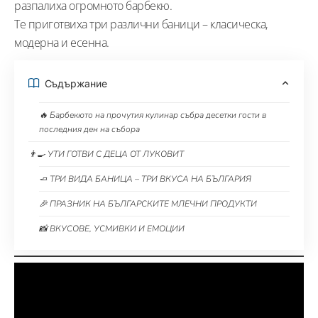
разпалиха огромното барбекю.
Те приготвиха три различни баници – класическа,
модерна и есенна.
Съдържание
🔥 Барбекюто на прочутия кулинар събра десетки гости в
последния ден на събора
👨‍🍳 УТИ ГОТВИ С ДЕЦА ОТ ЛУКОВИТ
🧈 ТРИ ВИДА БАНИЦА – ТРИ ВКУСА НА БЪЛГАРИЯ
🎉 ПРАЗНИК НА БЪЛГАРСКИТЕ МЛЕЧНИ ПРОДУКТИ
📸 ВКУСОВЕ, УСМИВКИ И ЕМОЦИИ