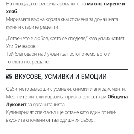
На площада се смесиха ароматите на
масло, сирене и
хляб
.
Миризмата върна хората към спомена за домашната
кухня и старите рецепти.
„Готвенето е любов, която се споделя,“ каза усмихнатият
Ути Бъчваров.
Той благодари на Луковит за гостоприемството и
топлото посрещане.
📸 ВКУСОВЕ, УСМИВКИ И ЕМОЦИИ
Събитието завърши с усмивки, снимки и аплодисменти.
Местните жители изразиха признателност към
Община
Луковит
за организацията.
Кулинарният спектакъл ще остане като един от най-
вкусните спомени от тазгодишния събор.