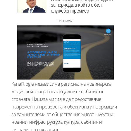
за периода, в който е бил
служебен премиер
- РЕКЛАМА -
Kanal7.bg е независима регионална новинарска
медия, която отразява актуалните събития от
страната. Нашата мисия е да предоставяме
навременна, проверена и обективна информация
за важните теми от обществения живот – местни
новини, инфраструктура, култура, събития и
сигнали от гражданите.