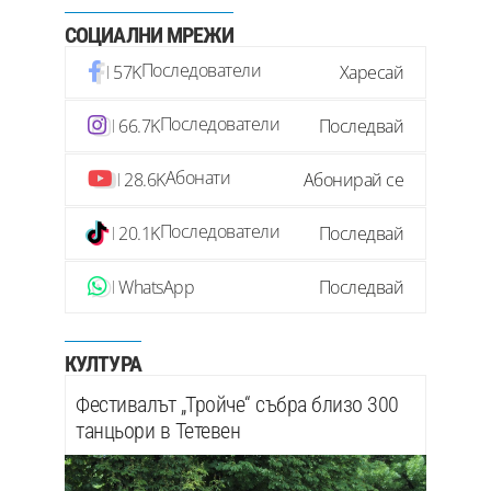
СОЦИАЛНИ МРЕЖИ
Последователи
57K
Харесай
Последователи
66.7K
Последвай
Абонати
28.6K
Абонирай се
Последователи
20.1K
Последвай
WhatsApp
Последвай
КУЛТУРА
Фестивалът „Тройче“ събра близо 300
танцьори в Тетевен