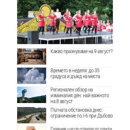
Какво празнуваме на 9 август?
Времето в неделя: до 35
градуса и дъжд на места
Регионален обзор на
изминалия ден: най-важното
на 8 август
Пътната обстановка днес:
ограничение по I-6 при Дъбово
Главчев ще се отведе от одити