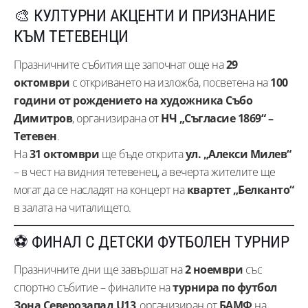
🎨 КУЛТУРНИ АКЦЕНТИ И ПРИЗНАНИЕ
КЪМ ТЕТЕВЕНЦИ
Празничните събития ще започнат още на
29
октомври
с откриването на изложба, посветена на
100
години от рождението на художника Събо
Димитров
, организирана от
НЧ „Съгласие 1869“ –
Тетевен
.
На
31 октомври
ще бъде открита
ул. „Алекси Милев“
– в чест на видния тетевенец, а вечерта жителите ще
могат да се насладят на концерт на
квартет „Белканто“
в залата на читалището.
⚽ ФИНАЛ С ДЕТСКИ ФУТБОЛЕН ТУРНИР
Празничните дни ще завършат на
2 ноември
със
спортно събитие – финалите на
турнира по футбол
Зона Северозапад U13
, организиран от
БАМФ
на