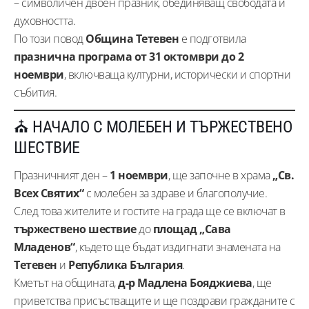
– символичен двоен празник, обединяващ свободата и
духовността.
По този повод
Община Тетевен
е подготвила
празнична програма от 31 октомври до 2
ноември
, включваща културни, исторически и спортни
събития.
⛪ НАЧАЛО С МОЛЕБЕН И ТЪРЖЕСТВЕНО
ШЕСТВИЕ
Празничният ден –
1 ноември
, ще започне в храма
„Св.
Всех Святих“
с молебен за здраве и благополучие.
След това жителите и гостите на града ще се включат в
тържествено шествие
до
площад „Сава
Младенов“
, където ще бъдат издигнати знамената на
Тетевен
и
Република България
.
Кметът на общината,
д-р Мадлена Бояджиева
, ще
приветства присъстващите и ще поздрави гражданите с