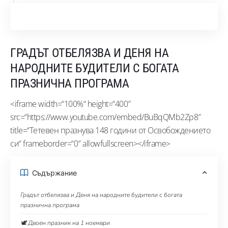
ГРАДЪТ ОТБЕЛЯЗВА И ДЕНЯ НА
НАРОДНИТЕ БУДИТЕЛИ С БОГАТА
ПРАЗНИЧНА ПРОГРАМА
<iframe width=“100%“ height=“400″
src=“https://www.youtube.com/embed/BuBqQMb2Zp8″
title=“Тетевен празнува 148 години от Освобождението
си“ frameborder=“0″ allowfullscreen></iframe>
Съдържание
Градът отбелязва и Деня на народните будители с богата
празнична програма
🕊️ Двоен празник на 1 ноември