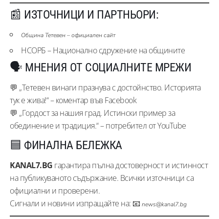
📰 ИЗТОЧНИЦИ И ПАРТНЬОРИ:
Община Тетевен – официален сайт
НСОРБ – Национално сдружение на общините
🗣️ МНЕНИЯ ОТ СОЦИАЛНИТЕ МРЕЖИ
💬 „Тетевен винаги празнува с достойнство. Историята
тук е жива!“ – коментар във Facebook
💬 „Гордост за нашия град. Истински пример за
обединение и традиция.“ – потребител от YouTube
🟦 ФИНАЛНА БЕЛЕЖКА
KANAL7.BG
гарантира пълна достоверност и истинност
на публикуваното съдържание. Всички източници са
официални и проверени.
Сигнали и новини изпращайте на: 📧
news@kanal7.bg