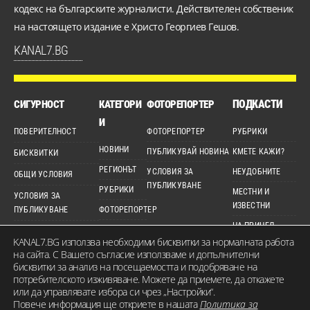
кодекс на българските журналисти. Действителен собственик
на настоящето издание е Христо Георгиев Гешов.
KANAL7.BG
ПОДКАСТИ
СИГУРНОСТ
КАТЕГОРИ
ФОТОРЕПОРТЕР
И
ПОВЕРИТЕЛНОСТ
ФОТОРЕПОРТЕР
РУБРИКИ
НОВИНИ
ПУБЛИКУВАЙ НОВИНА
КМЕТЕ КАЖИ?
БИСКВИТКИ
РЕГИОНЪТ
УСЛОВИЯ ЗА
НЕУДОБНИТЕ
ОБЩИ УСЛОВИЯ
ПУБЛИКУВАНЕ
РУБРИКИ
МЕСТНИ И
УСЛОВИЯ ЗА
ИЗВЕСТНИ
ПУБЛИКУВАНЕ
ФОТОРЕПОРТЕР
НА ПРИЦЕЛ
ДЕТЕКТОР
ЕТИЧЕН КОДЕКС
KANAL7.BG използва необходими бисквитки за нормалната работа
ВИДЕО
КАРТА НА САЙТА
на сайта. С Вашето съгласие използваме и допълнителни
бисквитки за анализ на посещаемостта и подобряване на
потребителското изживяване. Можете да приемете, да откажете
или да управлявате избора си чрез „Настройки“.
Повече информация ще откриете в нашата
Политика за
© 2026 KANAL7.BG – МЕСТЕН ГЛАС. Всички права запазени. Съдържанието на