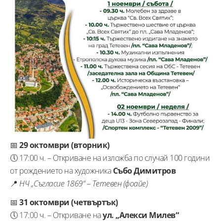
📅
29 октомври (вторник)
🕔 17:00 ч. – Откриване на изложба по случай 100 години
от рождението на художника
Събо Димитров
📍
НЧ „Съгласие 1869“ – Тетевен (фоайе)
📅
31 октомври (четвъртък)
🕔 17:00 ч. – Откриване на
ул. „Алекси Милев“