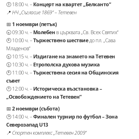
🕕 18:00 ч. –
Концерт на квартет „Белканто“
📍
НЧ „Съгласие 1869“ – Тетевен
📅
1 ноември (петък)
🕤 09:30 ч. –
Молебен
в църквата „Св. Всех Святих“
🕙 10:00 ч. –
Тържествено шествие
до пл. „Сава
Младенов“
🕥 10:15 ч. –
Издигане на знамето на Тетевен
🕦 10:30 ч. –
Етрополска духова музика
🕚 11:00 ч. –
Тържествена сесия на Общинския
съвет
🕛 12:00 ч. –
Историческа възстановка –
„Освобождението на Тетевен“
📅
2 ноември (събота)
🕑 14:00 ч. –
Финален турнир по футбол – Зона
Северозапад U13
📍
Спортен комплекс „Тетевен 2009“