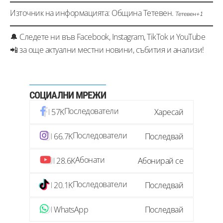
Източник на информацията: Община Тетевен.
Тетевен+1
🔔 Следете ни във Facebook, Instagram, TikTok и YouTube
📲 за още актуални местни новини, събития и анализи!
СОЦИАЛНИ МРЕЖИ
Последователи
57K
Харесай
Последователи
66.7K
Последвай
Абонати
28.6K
Абонирай се
Последователи
20.1K
Последвай
WhatsApp
Последвай