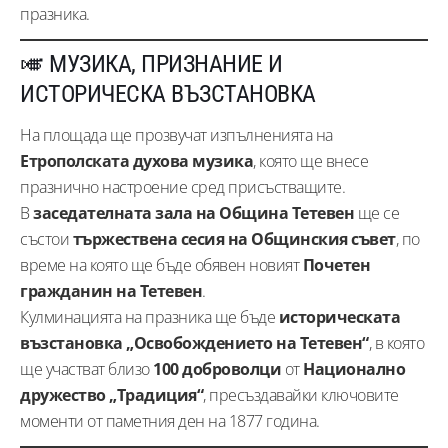
празника.
🎺 МУЗИКА, ПРИЗНАНИЕ И
ИСТОРИЧЕСКА ВЪЗСТАНОВКА
На площада ще прозвучат изпълненията на
Етрополската духова музика
, която ще внесе
празнично настроение сред присъстващите.
В
заседателната зала на Община Тетевен
ще се
състои
тържествена сесия на Общинския съвет
, по
време на която ще бъде обявен новият
Почетен
гражданин на Тетевен
.
Кулминацията на празника ще бъде
историческата
възстановка „Освобождението на Тетевен“
, в която
ще участват близо
100 доброволци
от
Национално
дружество „Традиция“
, пресъздавайки ключовите
моменти от паметния ден на 1877 година.