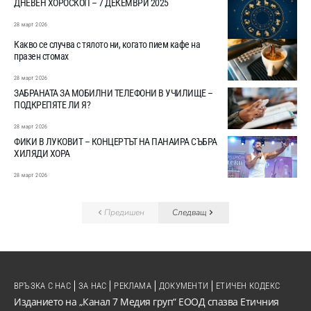
ДНЕВЕН ХОРОСКОП – 7 ДЕКЕМВРИ 2025
28 март 2026
Какво се случва с тялото ни, когато пием кафе на
празен стомах
28 март 2026
ЗАБРАНАТА ЗА МОБИЛНИ ТЕЛЕФОНИ В УЧИЛИЩЕ –
ПОДКРЕПЯТЕ ЛИ Я?
28 март 2026
ФИКИ В ЛУКОВИТ – КОНЦЕРТЪТ НА ПАНАИРА СЪБРА
ХИЛЯДИ ХОРА
28 март 2026
Предишен
Следващ
ВРЪЗКА С НАС
ЗА НАС
РЕКЛАМА
ДОКУМЕНТИ
ЕТИЧЕН КОДЕКС
Изданието на „Канал 7 Медия груп“ ЕООД спазва Етичния