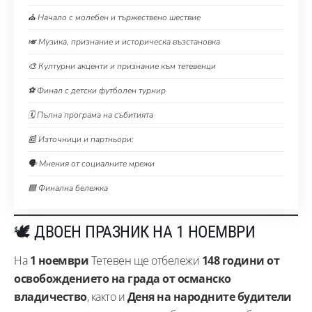
⛪ Начало с молебен и тържествено шествие
🎺 Музика, признание и историческа възстановка
🎨 Културни акценти и признание към тетевенци
⚽ Финал с детски футболен турнир
🗓️ Пълна програма на събитията
📰 Източници и партньори:
🗣️ Мнения от социалните мрежи
🟦 Финална бележка
🕊️ ДВОЕН ПРАЗНИК НА 1 НОЕМВРИ
На
1 ноември
Тетевен ще отбележи
148 години от
освобождението на града от османско
владичество
, както и
Деня на народните будители