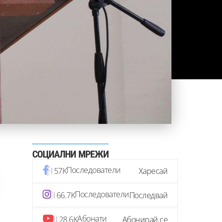
СОЦИАЛНИ МРЕЖИ
Последователи
57K
Харесай
Последователи
66.7K
Последвай
Абонати
28.6K
Абонирай се