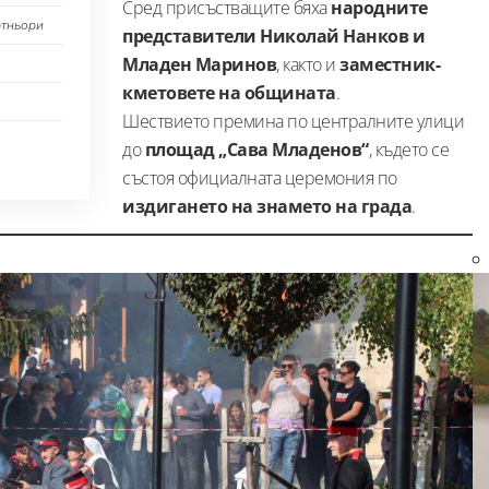
Сред присъстващите бяха
народните
ртньори
представители Николай Нанков и
Младен Маринов
, както и
заместник-
кметовете на общината
.
Шествието премина по централните улици
до
площад „Сава Младенов“
, където се
състоя официалната церемония по
издигането на знамето на града
.