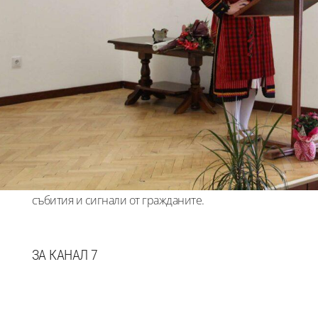
Kanal7.bg е независима регионална
новинарска медия, която отразява
актуалните събития от страната. Нашата
мисия е да предоставяме навременна,
проверена и обективна информация за
важните теми от обществения живот –
местни новини, инфраструктура, култура,
събития и сигнали от гражданите.
ЗА КАНАЛ 7