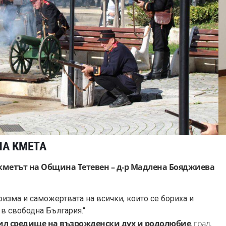
НА КМЕТА
кметът на Община Тетевен – д-р Мадлена Бояджиева
изма и саможертвата на всички, които се бориха и
 в свободна България.“
бил средище на възрожденски дух и родолюбие
, град,