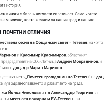
ата история.
вен винаги е била в неговата сплотеност. Само когато
гнем всичко, което желаем за нашия град и нашите
И ПОЧЕТНИ ОТЛИЧИЯ
жествена сесия на Общински съвет – Тетевен
, на която
оито:
Маринов
и
Красимир Красимиров
, областният
, председателят на ОбС–Летница
Андрей Моврадинов
, и
 Свищов
доц. д-р Марин Маринов
.
ъдят званието
„Почетен гражданин на Тетевен“
на
доц.
а му в здравеопазването и развитието на града.
г-жа Йонка Николова
и
г-н Александър Георгиев
за
акто и
местната пожарна и РУ–Тетевен
– за