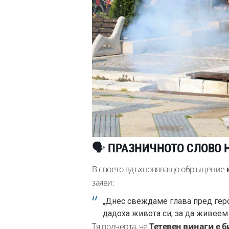
🗣️
ПРАЗНИЧНОТО СЛОВО 
В своето вдъхновяващо обръщение
заяви:
„Днес свеждаме глава пред геро
дадоха живота си, за да живеем
Тя подчерта, че
Тетевен винаги е 