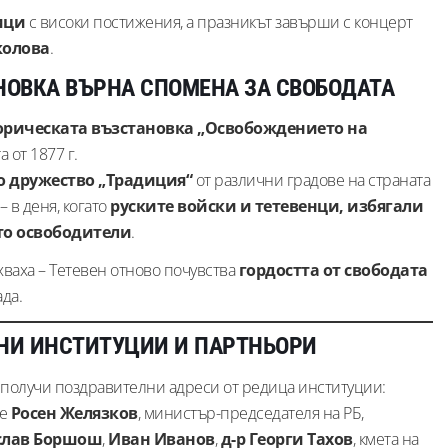
ици
с високи постижения, а празникът завърши с концерт
колова
.
НОВКА ВЪРНА СПОМЕНА ЗА СВОБОДАТА
орическата възстановка „Освобождението на
 от 1877 г.
 дружество „Традиция“
от различни градове на страната
 в деня, когато
руските войски и тетевенци, избягали
ато освободители
.
хваха – Тетевен отново почувства
гордостта от свободата
да.
НИ ИНСТИТУЦИИ И ПАРТНЬОРИ
получи поздравителни адреси от редица институции:
ие
Росен Желязков
, министър-председателя на РБ,
лав Боршош
,
Иван Иванов
,
д-р Георги Тахов
, кмета на