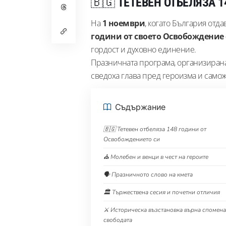
🇧🇬
ТЕТЕВЕН ОТБЕЛЯЗА 
На
1 ноември
, когато България отд
години от своето Освобождение
гордост и духовно единение.
Празничната програма, организиран
сведоха глава пред героизма и самож
Съдържание
🇧🇬 Тетевен отбеляза 148 години от
Освобождението си
⛪ Молебен и венци в чест на героите
🗣️ Празничното слово на кмета
🏛️ Тържествена сесия и почетни отличия
⚔️ Историческа възстановка върна спомена
свободата