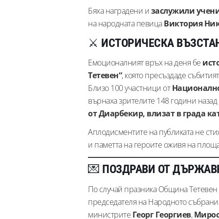
Бяха наградени и
заслужили учен
на народната певица
Виктория Ни
⚔️
ИСТОРИЧЕСКА ВЪЗСТА
Емоционалният връх на деня бе
ист
Тетевен“
, която пресъздаде събитията
Близо 100 участници от
Национално
върнаха зрителите 148 години назад –
от Диарбекир, влизат в града к
Аплодисментите на публиката не сти
и паметта на героите оживя на площа
💌
ПОЗДРАВИ ОТ ДЪРЖАВ
По случай празника Община Тетевен 
председателя на Народното събран
министрите
Георг Георгиев
,
Мирос