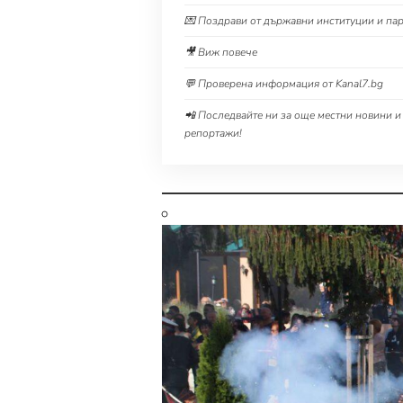
💌 Поздрави от държавни институции и па
🎥 Виж повече
💬 Проверена информация от Kanal7.bg
📲 Последвайте ни за още местни новини и
репортажи!