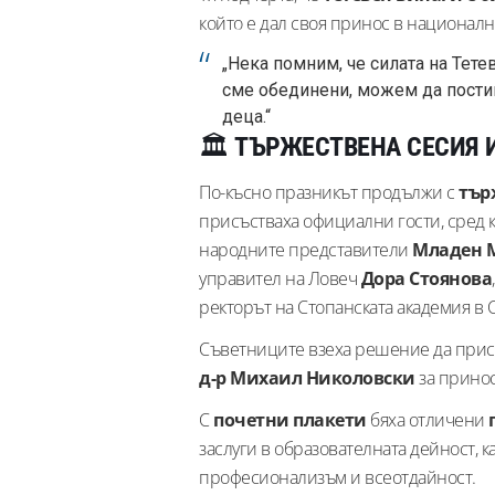
който е дал своя принос в националн
„Нека помним, че силата на Тете
сме обединени, можем да пости
деца.“
🏛️
ТЪРЖЕСТВЕНА СЕСИЯ 
По-късно празникът продължи с
тър
присъстваха официални гости, сред к
народните представители
Младен 
управител на Ловеч
Дора Стоянова
ректорът на Стопанската академия в
Съветниците взеха решение да прис
д-р Михаил Николовски
за принос
С
почетни плакети
бяха отличени
заслуги в образователната дейност, к
професионализъм и всеотдайност.