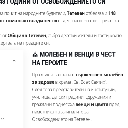
148 ГОДИНИ ОТ ОСВОБОЖДЕНИЕТО СИ
ава почит на народните будители,
Тетевен
отбеляза и
148
 от османско владичество
– ден, наситен с историческа
а от
Община Тетевен
, събра десетки жители и гости, които
ертвата на предците си.
⛪
МОЛЕБЕН И ВЕНЦИ В ЧЕСТ
НА ГЕРОИТЕ
Празникът започна с
тържествен молебен
за здраве
в храма „Св. Всех Святих“.
След това представители на институции,
училища, детски градини, сдружения и
граждани поднесоха
венци и цветя
пред
паметника на загиналите за
Освобождението на Тетевен.
 за