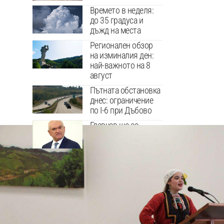
Времето в неделя:
до 35 градуса и
дъжд на места
Регионален обзор
на изминалия ден:
най-важното на 8
август
Пътната обстановка
днес: ограничение
по I-6 при Дъбово
Главчев ще се
отведе от одити за
периода, в който е
бил служебен
премиер
- РЕКЛАМА -