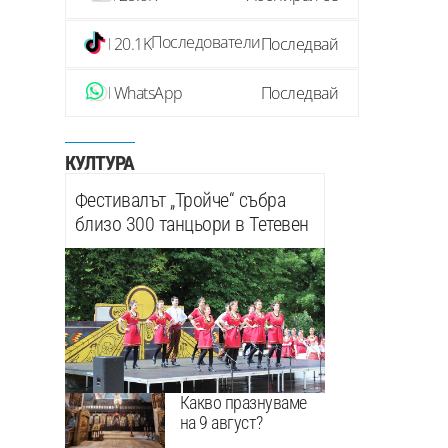
Последователи
20.1K
Последвай
WhatsApp
Последвай
КУЛТУРА
Фестивалът „Тройче“ събра
близо 300 танцьори в Тетевен
Какво празнуваме
на 9 август?