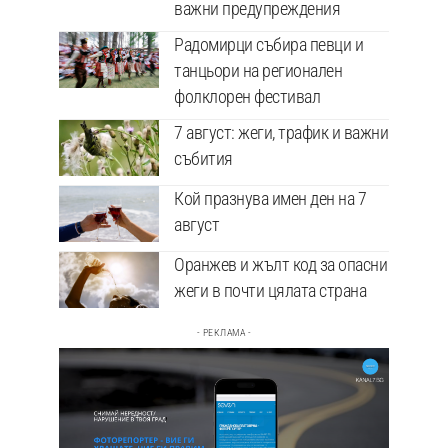
важни предупреждения
Радомирци събира певци и
танцьори на регионален
фолклорен фестивал
7 август: жеги, трафик и важни
събития
Кой празнува имен ден на 7
август
Оранжев и жълт код за опасни
жеги в почти цялата страна
- РЕКЛАМА -