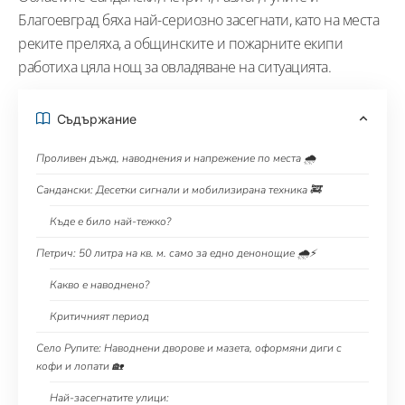
Благоевград бяха най-сериозно засегнати, като на места
реките преляха, а общинските и пожарните екипи
работиха цяла нощ за овладяване на ситуацията.
Съдържание
Проливен дъжд, наводнения и напрежение по места 🌧️
Сандански: Десетки сигнали и мобилизирана техника 🚒
Къде е било най-тежко?
Петрич: 50 литра на кв. м. само за едно денонощие 🌧️⚡
Какво е наводнено?
Критичният период
Село Рупите: Наводнени дворове и мазета, оформяни диги с
кофи и лопати 🏡
Най-засегнатите улици: