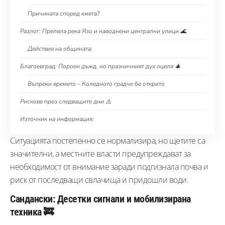
Причината според кмета?
Разлог: Преляла река Язо и наводнени централни улици 🌊
Действия на общината:
Благоевград: Пороен дъжд, но празничният дух оцеля 🎄
Въпреки времето – Коледното градче бе открито
Рискове през следващите дни ⚠️
Източник на информация:
Ситуацията постепенно се нормализира, но щетите са
значителни, а местните власти предупреждават за
необходимост от внимание заради подгизнала почва и
риск от последващи свлачища и придошли води.
Сандански: Десетки сигнали и мобилизирана
техника 🚒