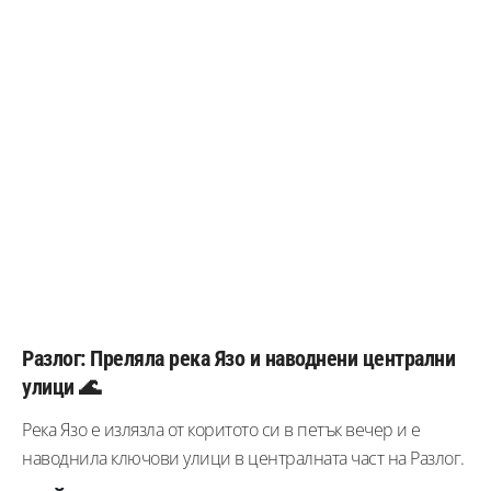
Разлог: Преляла река Язо и наводнени централни
улици 🌊
Река Язо е излязла от коритото си в петък вечер и е
наводнила ключови улици в централната част на Разлог.