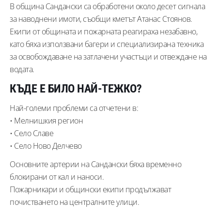
В община Сандански са обработени около десет сигнала
за наводнени имоти, съобщи кметът Атанас Стоянов.
Екипи от общината и пожарната реагираха незабавно,
като бяха използвани багери и специализирана техника
за освобождаване на затлачени участъци и отвеждане на
водата.
КЪДЕ Е БИЛО НАЙ-ТЕЖКО?
Най-големи проблеми са отчетени в:
• Мелнишкия регион
• Село Славе
• Село Ново Делчево
Основните артерии на Сандански бяха временно
блокирани от кал и наноси.
Пожарникари и общински екипи продължават
почистването на централните улици.