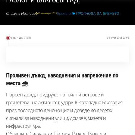
РАЗЛОГ И БЛАГОЕВГРАД.
Славина Иванова
Времето
🌤️ ПРОГНОЗА ЗА ВРЕМЕТО
23 ноември 2025
преди 4 дни 9 часа
3 август 2026 20:06
Проливен дъжд, наводнения и напрежение по
места 🌧️
Пороен дъжд, придружен от силни ветрове и
гръмотевична активност, удари Югозападна България
през последното денонощие и доведе до десетки
сигнали за наводнени улици, домове, мазета и
инфраструктура.
Областите Сандански, Петрич, Разлог, Рупите и