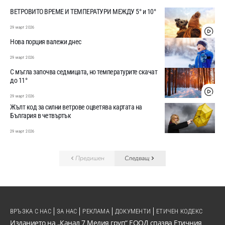
ВЕТРОВИТО ВРЕМЕ И ТЕМПЕРАТУРИ МЕЖДУ 5° и 10°
29 март 2026
Нова порция валежи днес
29 март 2026
С мъгла започва седмицата, но температурите скачат
до 11°
29 март 2026
Жълт код за силни ветрове оцветява картата на
България в четвъртък
29 март 2026
Предишен
Следващ
ВРЪЗКА С НАС
ЗА НАС
РЕКЛАМА
ДОКУМЕНТИ
ЕТИЧЕН КОДЕКС
Изданието на „Канал 7 Медия груп“ ЕООД спазва Етичния