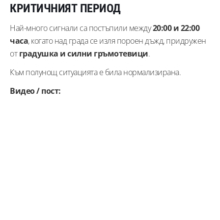
КРИТИЧНИЯТ ПЕРИОД
Най-много сигнали са постъпили между
20:00 и 22:00
часа
, когато над града се изля пороен дъжд, придружен
от
градушка и силни гръмотевици
.
Към полунощ ситуацията е била нормализирана.
Видео / пост: