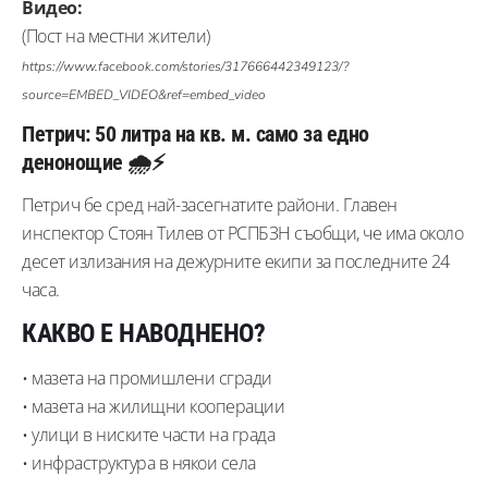
Видео:
(Пост на местни жители)
https://www.facebook.com/stories/317666442349123/?
source=EMBED_VIDEO&ref=embed_video
Петрич: 50 литра на кв. м. само за едно
денонощие 🌧️⚡
Петрич бе сред най-засегнатите райони. Главен
инспектор Стоян Тилев от РСПБЗН съобщи, че има около
десет излизания на дежурните екипи за последните 24
часа.
КАКВО Е НАВОДНЕНО?
• мазета на промишлени сгради
• мазета на жилищни кооперации
• улици в ниските части на града
• инфраструктура в някои села