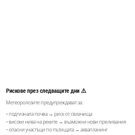
Рискове през следващите дни ⚠️
Метеоролозите предупреждават за:
• подгизнала почва → риск от свлачища
• високи нива на реките → възможни нови преливания
• опасни участъци по пътищата → аквапланинг