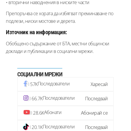
• вторични наводнения в ниските части
Препоръчва се хората да избягват преминаване по
подлези, ниски мостове и дерета.
Източник на информация:
Обобщено съдържание от БТА, местни общински
доклади и публикации в социални мрежи.
СОЦИАЛНИ МРЕЖИ
Последователи
57K
Харесай
Последователи
66.7K
Последвай
Абонати
28.6K
Абонирай се
Последователи
20.1K
Последвай