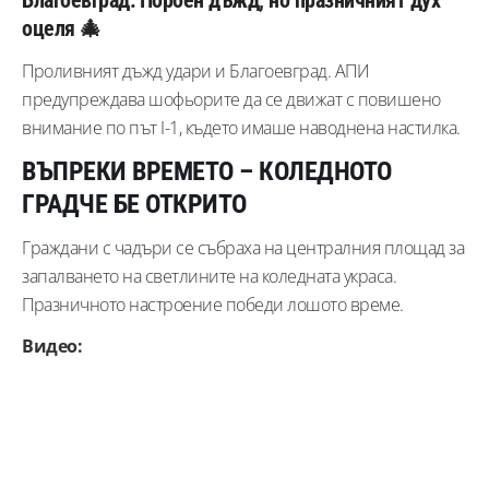
Благоевград: Пороен дъжд, но празничният дух
оцеля 🎄
Проливният дъжд удари и Благоевград. АПИ
предупреждава шофьорите да се движат с повишено
внимание по път I-1, където имаше наводнена настилка.
ВЪПРЕКИ ВРЕМЕТО – КОЛЕДНОТО
ГРАДЧЕ БЕ ОТКРИТО
Граждани с чадъри се събраха на централния площад за
запалването на светлините на коледната украса.
Празничното настроение победи лошото време.
Видео: