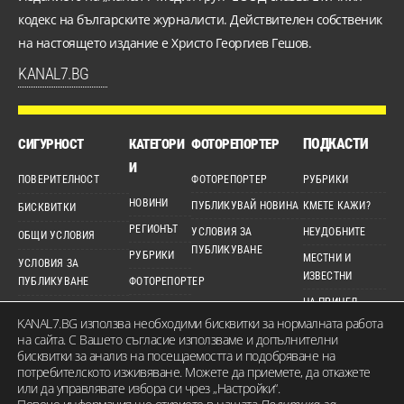
кодекс на българските журналисти. Действителен собственик
на настоящето издание е Христо Георгиев Гешов.
KANAL7.BG
ПОДКАСТИ
СИГУРНОСТ
КАТЕГОРИ
ФОТОРЕПОРТЕР
И
ПОВЕРИТЕЛНОСТ
ФОТОРЕПОРТЕР
РУБРИКИ
НОВИНИ
ПУБЛИКУВАЙ НОВИНА
КМЕТЕ КАЖИ?
БИСКВИТКИ
РЕГИОНЪТ
УСЛОВИЯ ЗА
НЕУДОБНИТЕ
ОБЩИ УСЛОВИЯ
ПУБЛИКУВАНЕ
РУБРИКИ
МЕСТНИ И
УСЛОВИЯ ЗА
ИЗВЕСТНИ
ПУБЛИКУВАНЕ
ФОТОРЕПОРТЕР
НА ПРИЦЕЛ
ДЕТЕКТОР
ЕТИЧЕН КОДЕКС
KANAL7.BG използва необходими бисквитки за нормалната работа
ВИДЕО
КАРТА НА САЙТА
на сайта. С Вашето съгласие използваме и допълнителни
бисквитки за анализ на посещаемостта и подобряване на
потребителското изживяване. Можете да приемете, да откажете
или да управлявате избора си чрез „Настройки“.