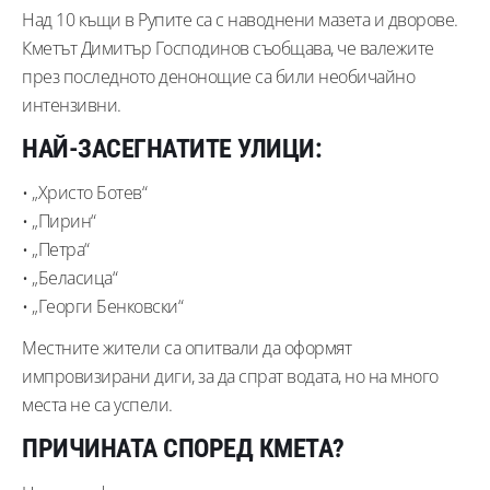
Над 10 къщи в Рупите са с наводнени мазета и дворове.
Кметът Димитър Господинов съобщава, че валежите
през последното денонощие са били необичайно
интензивни.
НАЙ-ЗАСЕГНАТИТЕ УЛИЦИ:
• „Христо Ботев“
• „Пирин“
• „Петра“
• „Беласица“
• „Георги Бенковски“
Местните жители са опитвали да оформят
импровизирани диги, за да спрат водата, но на много
места не са успели.
ПРИЧИНАТА СПОРЕД КМЕТА?