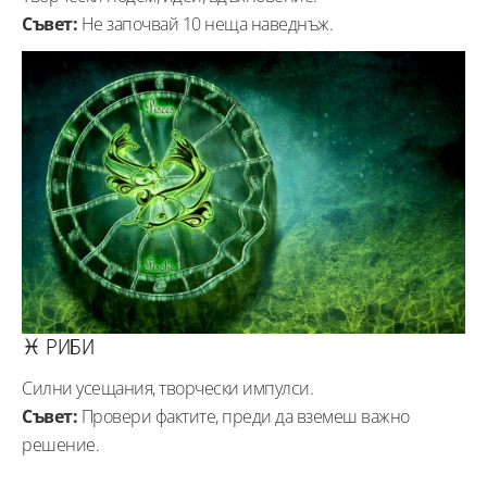
Съвет:
Не започвай 10 неща наведнъж.
♓ РИБИ
Силни усещания, творчески импулси.
Съвет:
Провери фактите, преди да вземеш важно
решение.