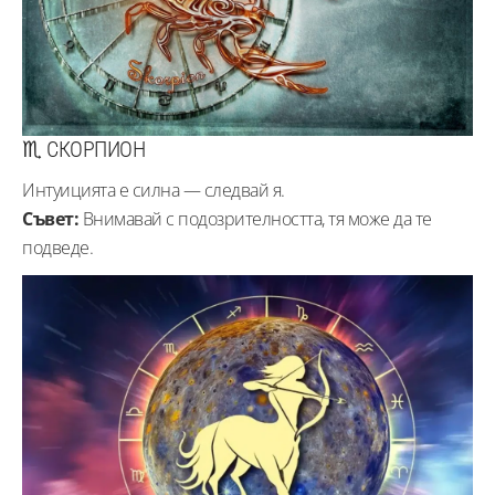
♏ СКОРПИОН
Интуицията е силна — следвай я.
Съвет:
Внимавай с подозрителността, тя може да те
подведе.