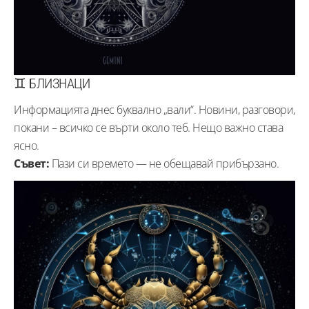
♊ БЛИЗНАЦИ
Информацията днес буквално „вали“. Новини, разговори,
покани – всичко се върти около теб. Нещо важно става
ясно.
Съвет:
Пази си времето — не обещавай прибързано.