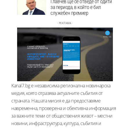
Главчев ще се отведе от одити
за периода, в който е бил
служебен премиер
- РЕКЛАМА -
Kanal7.bg е независима регионална новинарска
медия, която отразява актуалните събития от
страната. Нашата мисия е да предоставяме
навременна, проверена и обективна информация
за важните теми от обществения живот – местни
новини, инфраструктура, култура, събития и