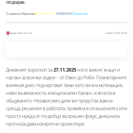
ПРЕДВИДИМ.
Славина Иванова
НОВИНИ
Общество
27 ноември 2025
преди 6 дни 23 часа
3 август 2026 20:06
Дневният хороскоп за
27.11.2025
носи важни знаци и
насоки за всички зодии – от Овен до Риби. Планетарните
влияния днес подчертават теми като лична мотивация,
нови възможности, емоционален баланс и яснота в
общуването. Независимо дали ви предстои важна
среща, решение в работата, промяна в отношенията или
просто нужда от по-добър вътрешен фокус, днешната
прогноза дава конкретни ориентири.