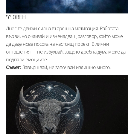
♈ ОВЕН
Днес те движи силна вътрешна мотивация. Работата
върви, но очаквай и изненадващ разговор, който може
да даде нова посока на настоящ проект. В лични
отношения — не избухвай, защото дребна дума може да
подпали емоциите.
Съвет:
Завършвай, не започвай излишно много.