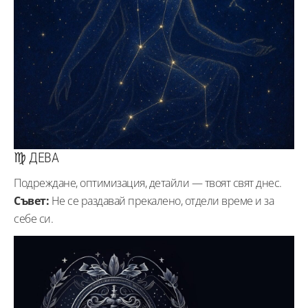
♍ ДЕВА
Подреждане, оптимизация, детайли — твоят свят днес.
Съвет:
Не се раздавай прекалено, отдели време и за
себе си.