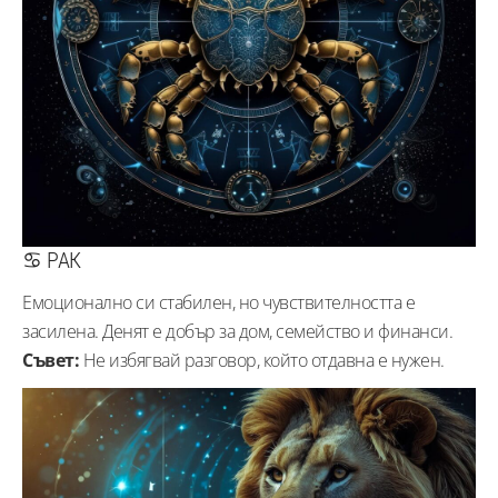
♋ РАК
Емоционално си стабилен, но чувствителността е
засилена. Денят е добър за дом, семейство и финанси.
Съвет:
Не избягвай разговор, който отдавна е нужен.