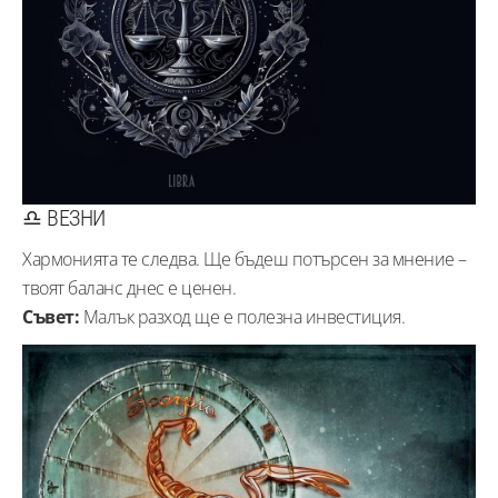
♎ ВЕЗНИ
Хармонията те следва. Ще бъдеш потърсен за мнение –
твоят баланс днес е ценен.
Съвет:
Малък разход ще е полезна инвестиция.