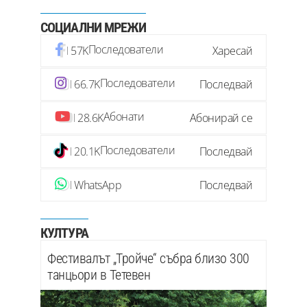
СОЦИАЛНИ МРЕЖИ
Последователи
57K
Харесай
Последователи
66.7K
Последвай
Абонати
28.6K
Абонирай се
Последователи
20.1K
Последвай
WhatsApp
Последвай
КУЛТУРА
Фестивалът „Тройче“ събра близо 300
танцьори в Тетевен