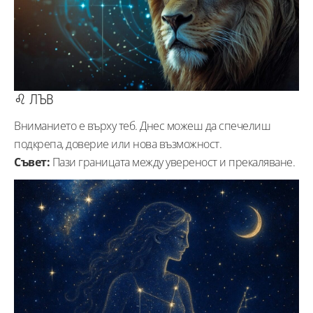
♌ ЛЪВ
Вниманието е върху теб. Днес можеш да спечелиш
подкрепа, доверие или нова възможност.
Съвет:
Пази границата между увереност и прекаляване.