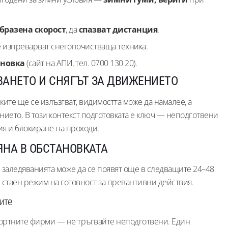
бразена скорост
, да
спазват дистанция
.
е изпреварват снегопочистваща техника.
ановка
(сайт на АПИ, тел. 0700 130 20).
ВАНЕТО И СНЯГЪТ ЗА ДВИЖЕНИЕТО
ите ще се излъзгват, видимостта може да намалее, а
ието. В този контекст подготовката е ключ — неподготвени
ия и блокиране на проходи.
ЯНА В ОБСТАНОВКАТА
 заледяванията може да се появят още в следващите 24–48
в стаен режим на готовност за превантивни действия.
ите
ортните фирми — не тръгвайте неподготвени. Един