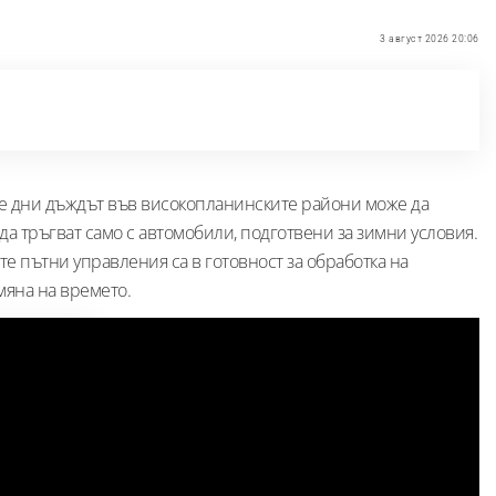
3 август 2026 20:06
е дни дъждът във високопланинските райони може да
а тръгват само с автомобили, подготвени за зимни условия.
те пътни управления са в готовност за обработка на
мяна на времето.
а