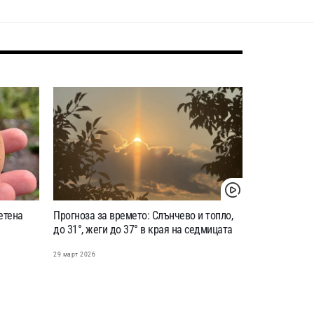
етена
Прогноза за времето: Слънчево и топло,
до 31°, жеги до 37° в края на седмицата
29 март 2026