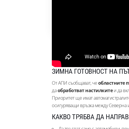
движението
Кога да очакваме промяна в обстановкат
Заключение / Призив към читателите
ЗИМНА ГОТОВНОСТ НА ПЪ
От АПИ съобщават, че
областните 
да
обработват настилките
и да вк
Приоритет ще имат автомагистралит
осигуряващи връзка между Северна 
КАКВО ТРЯБВА ДА НАПРА
Да тръгват само с автомобили, п