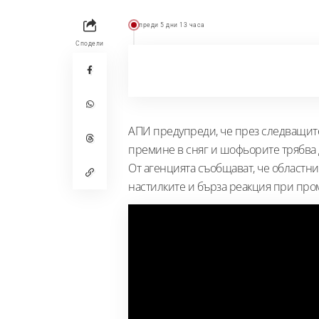
преди 5 дни 13 часа
Сподели
АПИ предупреди, че през следващит
премине в сняг и шофьорите трябва д
От агенцията съобщават, че областни
настилките и бърза реакция при про
Съдържание
Зимна готовност на пътната мрежа
Какво трябва да направят шофьорите
Какво означава заледяването и снягът з