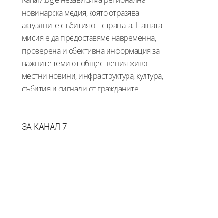
новинарска медия, която отразява
актуалните събития от страната. Нашата
мисия е да предоставяме навременна,
проверена и обективна информация за
важните теми от обществения живот –
местни новини, инфраструктура, култура,
събития и сигнали от гражданите.
ЗА КАНАЛ 7