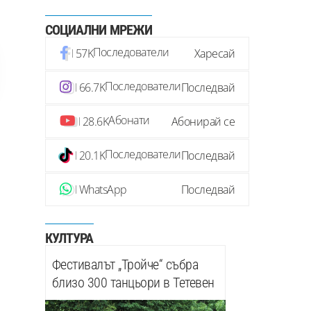
СОЦИАЛНИ МРЕЖИ
Последователи
57K
Харесай
Последователи
66.7K
Последвай
Абонати
28.6K
Абонирай се
Последователи
20.1K
Последвай
WhatsApp
Последвай
КУЛТУРА
Фестивалът „Тройче“ събра
близо 300 танцьори в Тетевен