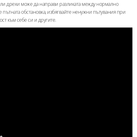
пли дрехи може да направи разликата между нормално
е пътната обстановка, избягвайте ненужни пътувания при
т към себе си и другите.