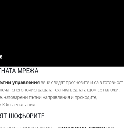
а
ТНАТА МРЕЖА
пътни управления
вече следят прогнозите и са в готовност
лючат снегопочистващата техника веднага щом се наложи.
е, натоварени пътни направления и проходите,
и Южна България.
ВЯТ ШОФЬОРИТЕ
ригодени за зимни условия —
зимни гуми, вериги
при