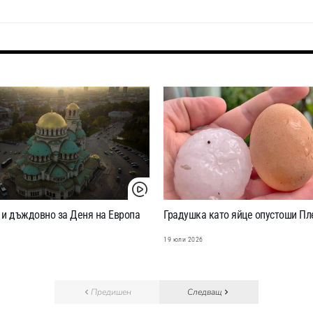
 и дъждовно за Деня на Европа
Градушка като яйце опустоши Пл
6
19 юли 2026
Предишен
Следващ