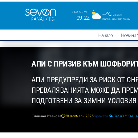
--°C
СБ 8 АВГУСТ
ПЛЕВЕН
09:22
KANAL7.BG
Временно няма данни
Начало
Новини
АПИ С ПРИЗИВ КЪМ ШОФЬОРИТ
АПИ ПРЕДУПРЕДИ ЗА РИСК ОТ СН
ПРЕВАЛЯВАНИЯТА МОЖЕ ДА ПРЕМИ
ПОДГОТВЕНИ ЗА ЗИМНИ УСЛОВИЯ 
Славина Иванова
Времето
🌤️ ПРОГНОЗА 
28 ноември 2025