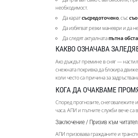
необходимост.
Да карат
съсредоточено
, със
съо
Да избягват резки маневри и да н
Да следят актуалната
пътна обст
КАКВО ОЗНАЧАВА ЗАЛЕДЯ
Ако дъждът премине в сняг — настилк
снежната покривка да блокира движен
коли често са причина за задръстван
КОГА ДА ОЧАКВАМЕ ПРОМ
Според прогнозите, снеговалежите и
часа. АПИ и пътните служби вече са 
Заключение / Призив към читател
АПИ призовава гражданите и трансп