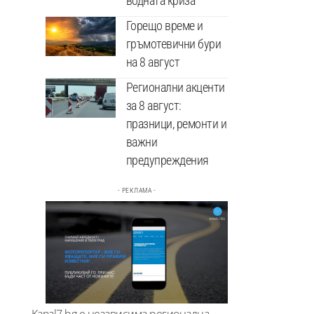
водната криза
Горещо време и
гръмотевични бури
на 8 август
Регионални акценти
за 8 август:
празници, ремонти и
важни
предупреждения
- РЕКЛАМА -
Kanal7.bg е независима регионална