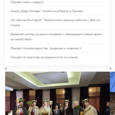
Луковит пази с гордост
Акция „Дядо Коледа“: елхата на доброто в Луковит
„Аз обичам България“: Тематичната седмица започна с Ден на
спорта
Дневният център за деца и младежи с увреждания отвори врати
за семействата
Луковит показва единство, традиция и човечност
Луковит се подготвя за празничното си сияние