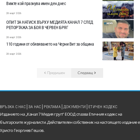
Вижте кой празнува имен ден днес
28 март 2026
ОПИТ ЗА НАТИСК ВЪРХУ МЕДИЯТА КАНАЛ 7 СЛЕД
РЕПОРТАЖА ЗА БОЯ В ЧЕРВЕН БРЯГ
28 март 2026
110 години от обявяването на Черни Вит за община
28 март 2026
Предишен
Следващ
ВРЪЗКА С НАС
ЗА НАС
РЕКЛАМА
ДОКУМЕНТИ
ЕТИЧЕН КОДЕКС
Изданието на „Канал 7 Медия груп“ ЕООД спазва Етичния кодекс на
българските журналисти. Действителен собственик на настоящето издание е
Христо Георгиев Гешов.