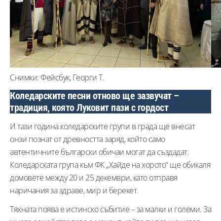
Снимки: Фейсбук, Георги Т.
Коледарските песни отново ще зазвучат –
традиция, която Луковит пази с гордост
И тази година коледарските групи в града ще внесат
онзи познат от древността заряд, който само
автентичните български обичаи могат да създадат.
Коледарската група към ФК „Хайде на хорото“ ще обикаля
домовете между 20 и 25 декември, като отправя
наричания за здраве, мир и берекет.
Тяхната поява е истинско събитие – за малки и големи. За