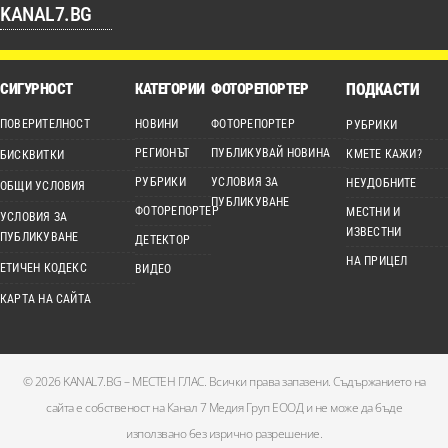
KANAL7.BG
СИГУРНОСТ
КАТЕГОРИИ
ФОТОРЕПОРТЕР
ПОДКАСТИ
ПОВЕРИТЕЛНОСТ
НОВИНИ
ФОТОРЕПОРТЕР
РУБРИКИ
РЕГИОНЪТ
ПУБЛИКУВАЙ НОВИНА
КМЕТЕ КАЖИ?
БИСКВИТКИ
РУБРИКИ
УСЛОВИЯ ЗА
НЕУДОБНИТЕ
ОБЩИ УСЛОВИЯ
ПУБЛИКУВАНЕ
ФОТОРЕПОРТЕР
МЕСТНИ И
УСЛОВИЯ ЗА
ИЗВЕСТНИ
ПУБЛИКУВАНЕ
ДЕТЕКТОР
НА ПРИЦЕЛ
ЕТИЧЕН КОДЕКС
ВИДЕО
КАРТА НА САЙТА
© 2026 KANAL7.BG – МЕСТЕН ГЛАС. Всички права запазени. Съдържанието на
сайта е собственост на Канал 7 Медия Груп ЕООД и не може да бъде
използвано без изрично разрешение.