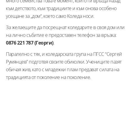
много семейства това е момент, който ги връща назад
към детството, към традициите и към онова особено
усещане за „дом“, което само Коледа носи.
За желаещите да посрещнат коледарите в своя дом или
на лично събитие е предоставен телефон за връзка:
0876 221 787 (Георги)
.
Паралелно с тях, и коледарската група на ПГСС “Сергей
Румянцев” подготвя своите обиколки. Учениците пазят
обичая жив, като с младежки плам предават силата на
традицията от поколение на поколение.