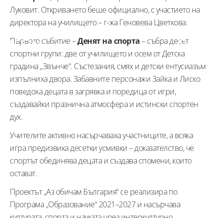
Луковит. Откриването беше официално, с участието на
директора на училището – г-жа Геновева Цветкова.
Първото събитие –
Денят на спорта
– събра десет
спортни групи: две от училището и осем от Детска
градина „Звънче“. Състезания, смях и детски ентусиазъм
изпълниха двора. Забавните персонажи Зайка и Лиско
поведоха децата в загрявка и поредица от игри,
създавайки празнична атмосфера и истински спортен
дух.
Учителите активно насърчаваха участниците, а всяка
игра предизвика десетки усмивки – доказателство, че
спортът обединява децата и създава спомени, които
остават.
Проектът „Аз обичам България“ се реализира по
Програма „Образование“ 2021–2027 и насърчава
културата, спорта и науката чрез интеркултурно