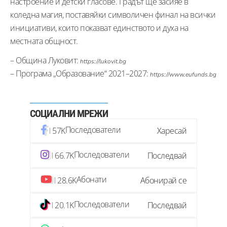
настроение и детски гласове. Градът ще засияе в
коледна магия, поставяйки символичен финал на всички
инициативи, които показват единството и духа на
местната общност.
– Община Луковит:
https://lukovit.bg
– Програма „Образование“ 2021–2027:
https://www.eufunds.bg
СОЦИАЛНИ МРЕЖИ
Последователи
57K
Харесай
Последователи
66.7K
Последвай
Абонати
28.6K
Абонирай се
Последователи
20.1K
Последвай