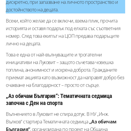
дискретно, при запазване на личното пространство и
достойнството на децата.
Всеки, който желае да се включи, взема плик, прочита
историята и оставя подарък под елхата със съответния
номер. След това екипът на ЦОП предава подаръците
лично на децата.
Това е една от най-вълнуващите и трогателни
инициативи на Луковит – защото съчетава човешка
топлина, анонимност и искрена доброта. Гражданите
приемат акцията като възможност да направят добро без
очакване на благодарност – просто от сърце.
„Аз обичам България“: Тематичната седмица
започна с Ден на спорта
Вълнението в Луковит не спира дотук. В НУ „Инж.
Вълков“ стартира Тематичната седмица
„Аз обичам
България“
, организирана по проект на Община