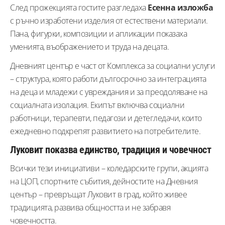
След прожекцията гостите разгледаха
Есенна изложба
с ръчно изработени изделия от естествени материали.
Пана, фигурки, композиции и апликации показаха
уменията, въображението и труда на децата.
Дневният център е част от Комплекса за социални услуги
– структура, която работи дългосрочно за интеграцията
на деца и младежи с увреждания и за преодоляване на
социалната изолация. Екипът включва социални
работници, терапевти, педагози и детегледачи, които
ежедневно подкрепят развитието на потребителите.
Луковит показва единство, традиция и човечност
Всички тези инициативи – коледарските групи, акцията
на ЦОП, спортните събития, дейностите на Дневния
център – превръщат Луковит в град, който живее
традицията, развива общността и не забравя
човечността.