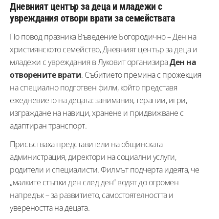
Дневният център за деца и младежи с
увреждания отвори врати за семействата
По повод празника Въведение Богородично – Ден на
християнското семейство, Дневният център за деца и
младежи с увреждания в Луковит организира
Ден на
отворените врати
. Събитието премина с прожекция
на специално подготвен филм, който представя
ежедневието на децата: занимания, терапии, игри,
изграждане на навици, хранене и придвижване с
адаптиран транспорт.
Присъстваха представители на общинската
администрация, директори на социални услуги,
родители и специалисти. Филмът подчерта идеята, че
„малките стъпки ден след ден“ водят до огромен
напредък – за развитието, самостоятелността и
увереността на децата.