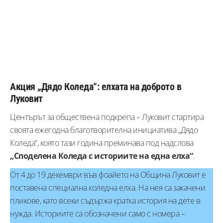
Акция „Дядо Коледа“: елхата на доброто в
Луковит
Центърът за обществена подкрепа – Луковит стартира
своята ежегодна благотворителна инициатива „Дядо
Коледа“, която тази година преминава под надслова
„Споделена Коледа с историите на една елха“
.
От 4 до 19 декември във фоайето на Община Луковит е
поставена специална коледна елха. На нея са закачени
пликове, като всеки съдържа кратка история на дете в
нужда. Историите са обозначени само с номера –