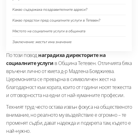
Какво съдържаха поздравителните адреси?
Какво предстои пред социалните услуги в Тетевен?
Мястото на социалните услуги в общината
Заключение: жестът има значение
По този повод
наградиха директорите на
социалните услуги
в Община Тетевен. Отличията бяха
връчени лично от кмета д-р Мадлена Бояджиева.
Церемонията се превърна в символичен жест на
благодарност към хората, които от години носят тежестта
и отговорността на едни от най-хуманните професии.
Техният труд често остава извън фокуса на общественото
внимание, но реалното му въздействие е огромно – те
променят съдби, дават надежда и подкрепа там, където е
най-нужно.