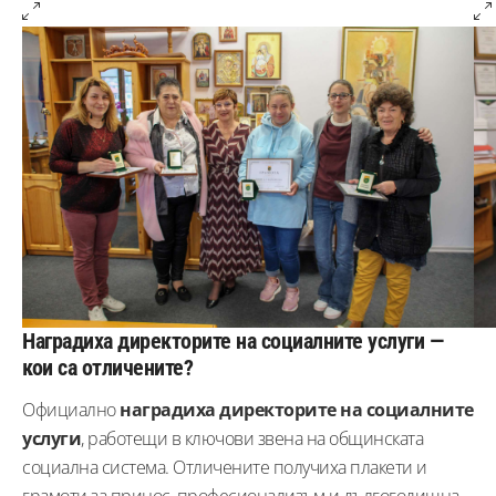
Наградиха директорите на социалните услуги —
кои са отличените?
Официално
наградиха директорите на социалните
услуги
, работещи в ключови звена на общинската
социална система. Отличените получиха плакети и
грамоти за принос, професионализъм и дългогодишна