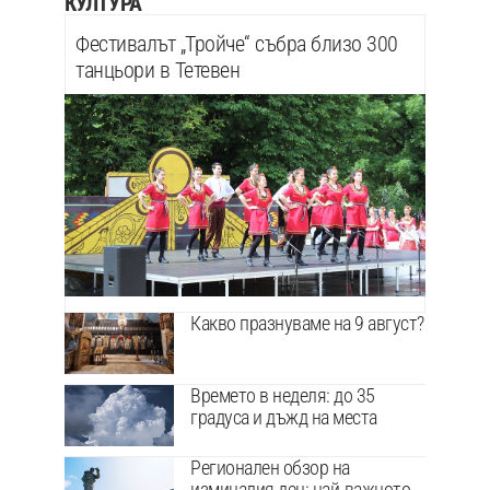
КУЛТУРА
Фестивалът „Тройче“ събра близо 300
танцьори в Тетевен
Какво празнуваме на 9 август?
Времето в неделя: до 35
градуса и дъжд на места
Регионален обзор на
изминалия ден: най-важното