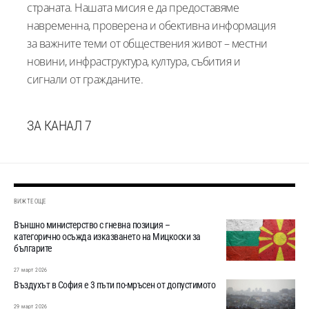
страната. Нашата мисия е да предоставяме
навременна, проверена и обективна информация
за важните теми от обществения живот – местни
новини, инфраструктура, култура, събития и
сигнали от гражданите.
ЗА КАНАЛ 7
ВИЖТЕ ОЩЕ
Външно министерство с гневна позиция –
категорично осъжда изказването на Мицкоски за
българите
27 март 2026
Въздухът в София е 3 пъти по-мръсен от допустимото
29 март 2026