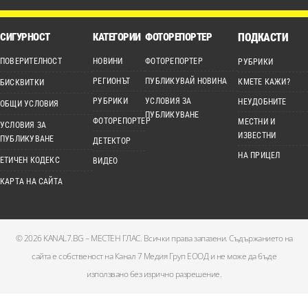
СИГУРНОСТ
КАТЕГОРИИ
ФОТОРЕПОРТЕР
ПОДКАСТИ
ПОВЕРИТЕЛНОСТ
НОВИНИ
ФОТОРЕПОРТЕР
РУБРИКИ
РЕГИОНЪТ
ПУБЛИКУВАЙ НОВИНА
КМЕТЕ КАЖИ?
БИСКВИТКИ
РУБРИКИ
УСЛОВИЯ ЗА
НЕУДОБНИТЕ
ОБЩИ УСЛОВИЯ
ПУБЛИКУВАНЕ
ФОТОРЕПОРТЕР
МЕСТНИ И
УСЛОВИЯ ЗА
ИЗВЕСТНИ
ПУБЛИКУВАНЕ
ДЕТЕКТОР
НА ПРИЦЕЛ
ЕТИЧЕН КОДЕКС
ВИДЕО
КАРТА НА САЙТА
© 2026 KANAL7.BG – МЕСТЕН ГЛАС. Всички права запазени. Съдържанието на
сайта е собственост на Канал 7 Медия Груп ЕООД и не може да бъде
използвано без изрично разрешение.