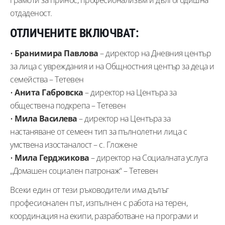
отдаденост.
ОТЛИЧЕНИТЕ ВКЛЮЧВАТ:
•
Бранимира Павлова
– директор на Дневния център
за лица с увреждания и на Общностния център за деца и
семейства – Тетевен
•
Анита Габровска
– директор на Центъра за
обществена подкрепа – Тетевен
•
Мила Василева
– директор на Центъра за
настаняване от семеен тип за пълнолетни лица с
умствена изостаналост – с. Гложене
•
Мила Герджикова
– директор на Социалната услуга
„Домашен социален патронаж“ – Тетевен
Всеки един от тези ръководители има дълъг
професионален път, изпълнен с работа на терен,
координация на екипи, разработване на програми и