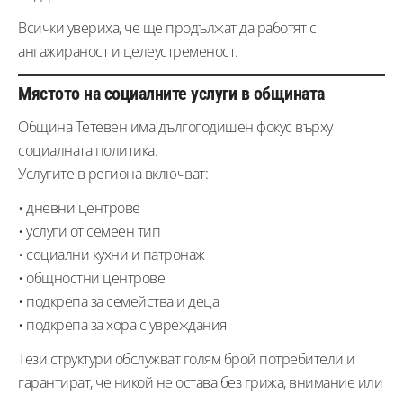
Всички увериха, че ще продължат да работят с
ангажираност и целеустременост.
Мястото на социалните услуги в общината
Община Тетевен има дългогодишен фокус върху
социалната политика.
Услугите в региона включват:
• дневни центрове
• услуги от семеен тип
• социални кухни и патронаж
• общностни центрове
• подкрепа за семейства и деца
• подкрепа за хора с увреждания
Тези структури обслужват голям брой потребители и
гарантират, че никой не остава без грижа, внимание или