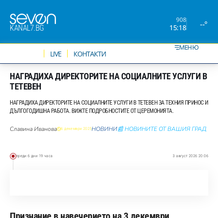
908
--°
15:18
KANAL7.BG
МЕНЮ
НОВИНИ
LIVE
КОНТАКТИ
НАГРАДИХА ДИРЕКТОРИТЕ НА СОЦИАЛНИТЕ УСЛУГИ В
ТЕТЕВЕН
НАГРАДИХА ДИРЕКТОРИТЕ НА СОЦИАЛНИТЕ УСЛУГИ В ТЕТЕВЕН ЗА ТЕХНИЯ ПРИНОС И
ДЪЛГОГОДИШНА РАБОТА. ВИЖТЕ ПОДРОБНОСТИТЕ ОТ ЦЕРЕМОНИЯТА.
Славина Иванова
НОВИНИ
📰 НОВИНИТЕ ОТ ВАШИЯ ГРАД
6 декември 2025
преди 6 дни 19 часа
3 август 2026 20:06
Признание в навечерието на 3 декември