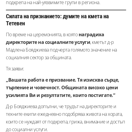
подкрепа на най-уязвимите групи в региона.
Силата на признанието: думите на кмета на
Тетевен
По време на церемонията, в която
наградиха
директорите на социалните услуги
, кметът д-р
Мадлена Бояджиева подчерта голямото значение на
социалния сектор за общината.
Тя заяви:
„Вашата работа е призвание. Тя изисква сърце,
търпение и човечност. Общината високо цени
усилията Ви и резултатите, които постигате.“
Д-р Бояджиева допълни, че трудът на директорите и
техните екипи ежедневно подобрява живота на хората,
които се нуждаят от подкрепа, грижа, внимание и достъп
до социални услуги.