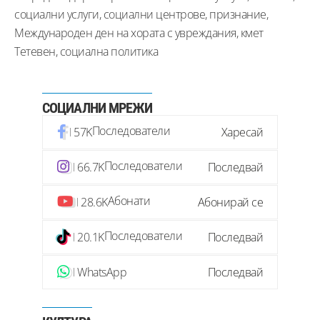
социални услуги, социални центрове, признание,
Международен ден на хората с увреждания, кмет
Тетевен, социална политика
СОЦИАЛНИ МРЕЖИ
Последователи
57K
Харесай
Последователи
66.7K
Последвай
Абонати
28.6K
Абонирай се
Последователи
20.1K
Последвай
WhatsApp
Последвай