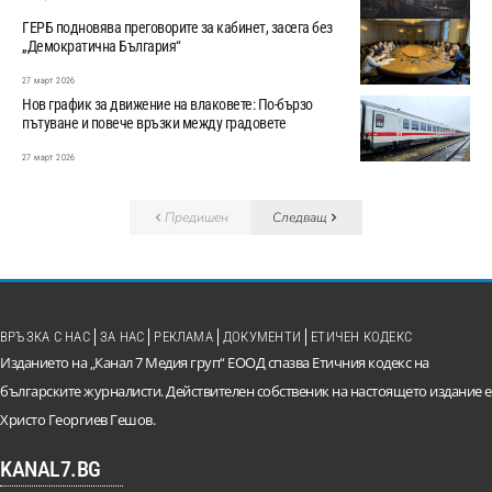
ГЕРБ подновява преговорите за кабинет, засега без
„Демократична България“
27 март 2026
Нов график за движение на влаковете: По-бързо
пътуване и повече връзки между градовете
27 март 2026
Предишен
Следващ
ВРЪЗКА С НАС
ЗА НАС
РЕКЛАМА
ДОКУМЕНТИ
ЕТИЧЕН КОДЕКС
Изданието на „Канал 7 Медия груп“ ЕООД спазва Етичния кодекс на
българските журналисти. Действителен собственик на настоящето издание е
Христо Георгиев Гешов.
KANAL7.BG