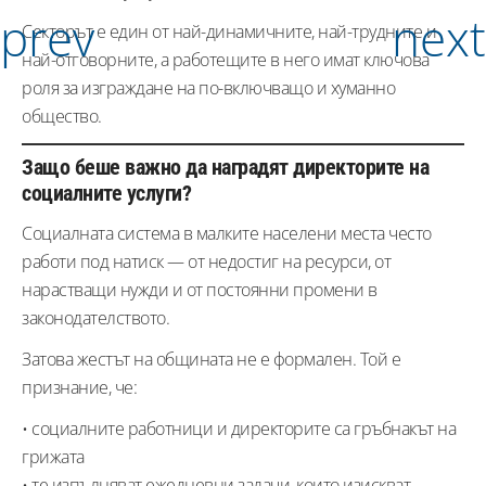
Секторът е един от най-динамичните, най-трудните и
най-отговорните, а работещите в него имат ключова
роля за изграждане на по-включващо и хуманно
общество.
Защо беше важно да наградят директорите на
социалните услуги?
Социалната система в малките населени места често
работи под натиск — от недостиг на ресурси, от
нарастващи нужди и от постоянни промени в
законодателството.
Затова жестът на общината не е формален. Той е
признание, че:
• социалните работници и директорите са гръбнакът на
грижата
• те изпълняват ежедневни задачи, които изискват