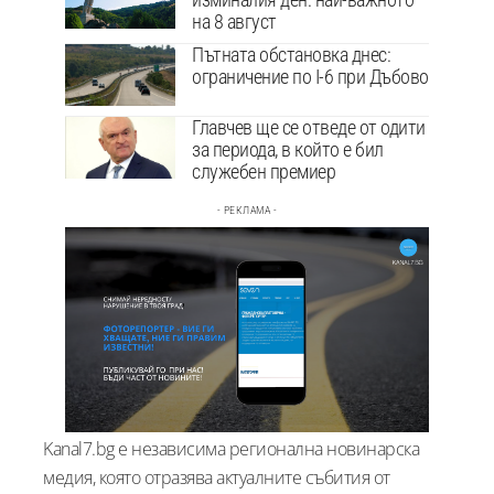
на 8 август
Пътната обстановка днес:
ограничение по I-6 при Дъбово
Главчев ще се отведе от одити
за периода, в който е бил
служебен премиер
- РЕКЛАМА -
Kanal7.bg е независима регионална новинарска
медия, която отразява актуалните събития от