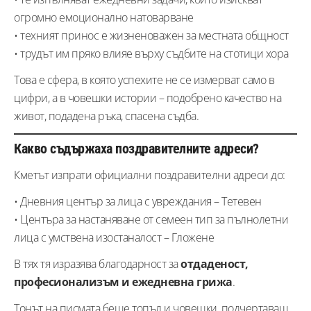
огромно емоционално натоварване
• техният принос е жизненоважен за местната общност
• трудът им пряко влияе върху съдбите на стотици хора
Това е сфера, в която успехите не се измерват само в
цифри, а в човешки истории – подобрено качество на
живот, подадена ръка, спасена съдба.
Какво съдържаха поздравителните адреси?
Кметът изпрати официални поздравителни адреси до:
• Дневния център за лица с увреждания – Тетевен
• Центъра за настаняване от семеен тип за пълнолетни
лица с умствена изостаналост – Гложене
В тях тя изразява благодарност за
отдаденост,
професионализъм и ежедневна грижа
.
Тонът на писмата беше топъл и човешки, подчертаващ