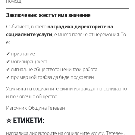
помощ.
Заключение: жестът има значение
Събитието, в което
наградиха директорите на
социалните услуги
, е много повече от церемония. То
е:
✔ признание
✔ мотивиращ жест
✔ сигнал, че обществото цени тази работа
✔ пример кой трябва да бъде подкрепян
Усилията на социалните екипи изграждат по-солидарно
и по-човечно общество.
Източник: Община Тетевен
⭐
ЕТИКЕТИ:
наградиха директорите на социалните услуги, Тетевен,