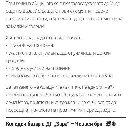
Тази година общината се е постарала украсата да бъде
още по-въздействаща. С нови елементи, повече
светлина и акценти, които да създадат топла атмосфера
за малки и големи.
Жителите на града могат да очакват:
• празнична програма;
• участие на талантливи деца от училища и детски
градини;
• коледна музика и настроение;
• символично отброяване на светлините на елхата
Запалването на коледните лампички е едно от най-
обединяващите събития в общината – момент, в който
семейства, приятели и съграждани се събират, за да
посрещнат началото на празничния период заедно.
Коледен базар в ДГ „Зора“ – Червен бряг 🎁❄️