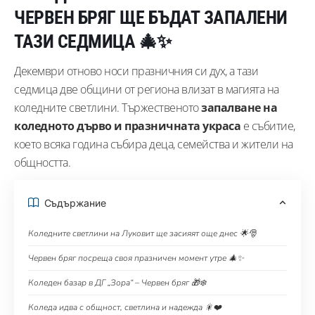
ЧЕРВЕН БРЯГ ЩЕ БЪДАТ ЗАПАЛЕНИ
ТАЗИ СЕДМИЦА 🎄✨
Декември отново носи празничния си дух, а тази
седмица две общини от региона влизат в магията на
коледните светлини. Тържественото
запалване на
коледното дърво и празничната украса
е събитие,
което всяка година събира деца, семейства и жители на
общността.
Съдържание
Коледните светлини на Луковит ще засияят още днес 🌟🎅
Червен бряг посреща своя празничен момент утре 🎄✨
Коледен базар в ДГ „Зора“ – Червен бряг 🎁❄️
Коледа идва с общност, светлина и надежда 🎇❤️