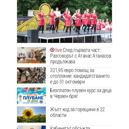
След първата част:
Разговорът с Атанас Атанасов
продължава
321,95 евро помощ за
отопление: кандидатстването
е до 31 октомври
Безплатен плувен курс за деца
в Червен бряг
Жълт код за горещини в 22
области
Кабинетът обсъжда