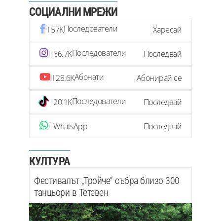
СОЦИАЛНИ МРЕЖИ
Последователи
57K
Харесай
Последователи
66.7K
Последвай
Абонати
28.6K
Абонирай се
Последователи
20.1K
Последвай
WhatsApp
Последвай
КУЛТУРА
Фестивалът „Тройче“ събра близо 300
танцьори в Тетевен