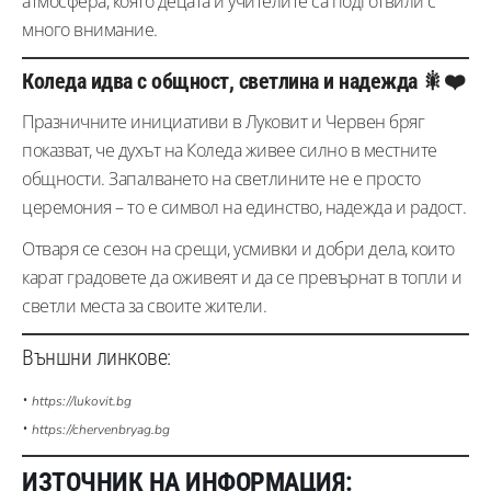
атмосфера, която децата и учителите са подготвили с
много внимание.
Коледа идва с общност, светлина и надежда 🎇❤️
Празничните инициативи в Луковит и Червен бряг
показват, че духът на Коледа живее силно в местните
общности. Запалването на светлините не е просто
церемония – то е символ на единство, надежда и радост.
Отваря се сезон на срещи, усмивки и добри дела, които
карат градовете да оживеят и да се превърнат в топли и
светли места за своите жители.
Външни линкове:
•
https://lukovit.bg
•
https://chervenbryag.bg
ИЗТОЧНИК НА ИНФОРМАЦИЯ: