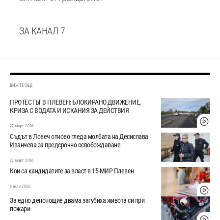
ЗА КАНАЛ 7
ВИЖТЕ ОЩЕ
ПРОТЕСТЪТ В ПЛЕВЕН: БЛОКИРАНО ДВИЖЕНИЕ,
КРИЗА С ВОДАТА И ИСКАНИЯ ЗА ДЕЙСТВИЯ
27 март 2026
Съдът в Ловеч отново гледа молбата на Десислава
Иванчева за предсрочно освобождаване
27 март 2026
Кои са кандидатите за власт в 15-МИР Плевен
6 юли 2026
За едно денонощие двама загубиха живота си при
пожари