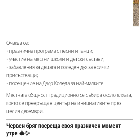
Очаква се:
• празнична програма с песни и танци;
• участие на местни школи и детски състави;
• забавления за децата и коледен дух за всички
присъстващи;
• посещение на Дядо Коледа за най-малките
Местната общност традиционно се събира около елхата,
която се превръща в център на инициативите през
целия декември.
Червен бряг посреща своя празничен момент
утре 🎄✨