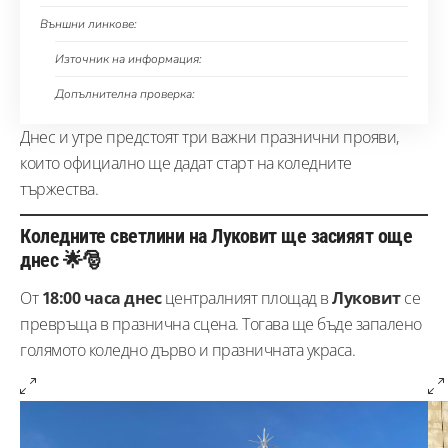
Външни линкове:
Източник на информация:
Допълнителна проверка:
Днес и утре предстоят три важни празнични прояви,
които официално ще дадат старт на коледните
тържества.
Коледните светлини на Луковит ще засияят още
днес 🌟🎅
От
18:00 часа днес
централният площад в
Луковит
се
превръща в празнична сцена. Тогава ще бъде запалено
голямото коледно дърво и празничната украса.