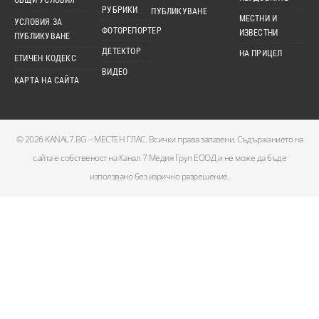
ОБЩИ УСЛОВИЯ
РУБРИКИ
ПУБЛИКУВАНЕ
МЕСТНИ И
УСЛОВИЯ ЗА
ФОТОРЕПОРТЕР
ИЗВЕСТНИ
ПУБЛИКУВАНЕ
ДЕТЕКТОР
НА ПРИЦЕЛ
ЕТИЧЕН КОДЕКС
ВИДЕО
КАРТА НА САЙТА
© 2026 KANAL7.BG – МЕСТЕН ГЛАС. Всички права запазени. Съдържанието на
сайта е собственост на Канал 7 Медия Груп ЕООД и не може да бъде
използвано без изрично разрешение.