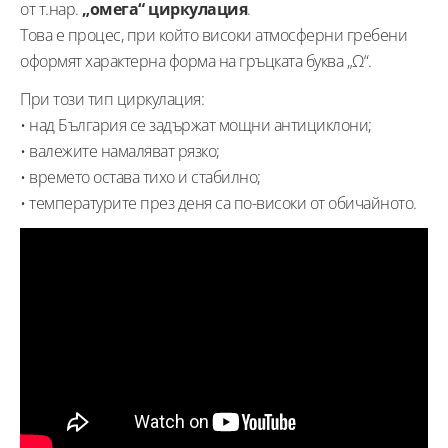
от т.нар.
„омега“ циркулация
.
Това е процес, при който високи атмосферни гребени
оформят характерна форма на гръцката буква „Ω“.
При този тип циркулация:
• над България се задържат мощни антициклони;
• валежите намаляват рязко;
• времето остава тихо и стабилно;
• температурите през деня са по-високи от обичайното.