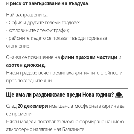
и
риск от замърсяване на въздуха
.
Най-застрашени са:
• София и другите големи градове;
• котловините с тежък трафик;
• районите, където се ползват твърди горива за
отопление.
Очаква се повишение на
фини прахови частици
и
азотен диоксид
.
Някои градове вече преминаха критичните стойности
през последните дни.
Ще има ли раздвижване преди Нова година? 🌨️
След
20 декември
има шанс атмосферната картина да
се промени.
Някои модели показват възможно формиране на ниско
атмосферно налягане над Балканите.