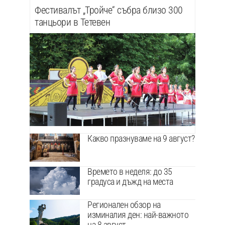
Фестивалът „Тройче“ събра близо 300
танцьори в Тетевен
Какво празнуваме на 9 август?
Времето в неделя: до 35
градуса и дъжд на места
Регионален обзор на
изминалия ден: най-важното
на 8 август