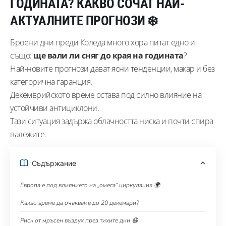
ГОДИНАТА? КАКВО СОЧАТ НАЙ-
АКТУАЛНИТЕ ПРОГНОЗИ ❄️
Броени дни преди Коледа много хора питат едно и
също:
ще вали ли сняг до края на годината
?
Най-новите прогнози дават ясни тенденции, макар и без
категорична гаранция.
Декемврийското време остава под силно влияние на
устойчиви антициклони.
Тази ситуация задържа облачността ниска и почти спира
валежите.
Съдържание
Европа е под влиянието на „омега“ циркулация 🌍
Какво време да очакваме до 20 декември?
Риск от мръсен въздух през тихите дни 😷