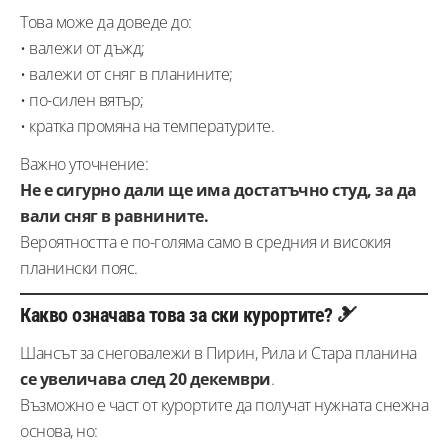
Това може да доведе до:
• валежи от дъжд;
• валежи от сняг в планините;
• по-силен вятър;
• кратка промяна на температурите.
Важно уточнение:
Не е сигурно дали ще има достатъчно студ, за да
вали сняг в равнините.
Вероятността е по-голяма само в средния и високия
планински пояс.
Какво означава това за ски курортите? 🎿
Шансът за снеговалежи в Пирин, Рила и Стара планина
се увеличава след 20 декември
.
Възможно е част от курортите да получат нужната снежна
основа, но: