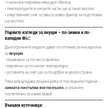
• снежната покривка няма да е обилна;
• температурите в ниските части ще останат високи;
• изкуственият сняг остава основен фактор за подготовка
на пистите.
Първите изгледи за януари – по-зимни и по-
валидни ❄️📈
Дългосрочните модели дават по-оптимистична картина
за
януари
:
• възможни са по-чести валежи;
• вероятни са по-ниски температури;
• условията за сняг ще са по-добри в цялата страна.
Това затвърждава тенденцията от последните години –
зимата настъпва все по-късно
, а сезоните
постепенно се измествават.
Външни източници: