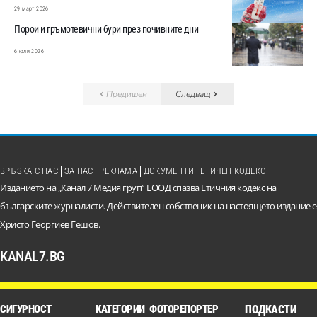
29 март 2026
Порои и гръмотевични бури през почивните дни
6 юли 2026
Предишен
Следващ
ВРЪЗКА С НАС
ЗА НАС
РЕКЛАМА
ДОКУМЕНТИ
ЕТИЧЕН КОДЕКС
Изданието на „Канал 7 Медия груп“ ЕООД спазва Етичния кодекс на
българските журналисти. Действителен собственик на настоящето издание е
Христо Георгиев Гешов.
KANAL7.BG
СИГУРНОСТ
КАТЕГОРИИ
ФОТОРЕПОРТЕР
ПОДКАСТИ