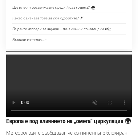
Ще има ли раздвижване преди Нова година? 🌨️
Какво означава това за ски курортите? 🎿
Първите изгледи за януари – по-зимни и по-валидни ❄️📈
Външни източници:
Европа е под влиянието на „омега“ циркулация 🌍
Метеоролозите съобщават, че континентът е блокиран