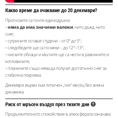
Какво време да очакваме до 20 декември?
Прогнозите са почти единодушни:
•
няма да има значими валежи
, нито дъжд, нито
сняг;
• сутрините остават студени – от 0° до 5°;
• следобедите ще са по-меки – до 12°–13°;
• ниските облаци и мъглите ще са чести в равнините и
котловините;
• планините също няма да получат достатъчно сняг за
стабилна покривка.
Декември върви към типичен „тих“ месец без зимна
динамика.
Риск от мръсен въздух през тихите дни 😷
Продължителното спокойствие в атмосферата означава