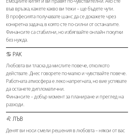
Емоциите кипят и ви правят по-чувствителни. Ако сте
във връзка, кажете какво ви тежи – ще бъдете чути.
В професията получавате шанс да се докажете чрез
конкретна задача, в която сте по-силни от останалите.
Финансите са стабилни, но избягвайте онлайн покупки
без нужда.
♋ РАК
Любовта ви тласка да мислите повече, отколкото
действате. Днес говорете по-малко и чувствайте повече.
Работната атмосфера е леко напрегната, но вие успявате
да останете дипломатични.
Финансите – добър момент за планиране и преглед на
разходи.
♌ ЛЪВ
Денят ви носи смели решения в любовта – някои от вас