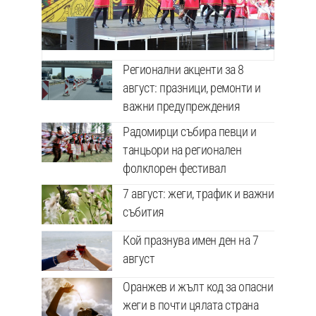
Регионални акценти за 8
август: празници, ремонти и
важни предупреждения
Радомирци събира певци и
танцьори на регионален
фолклорен фестивал
7 август: жеги, трафик и важни
събития
Кой празнува имен ден на 7
август
Оранжев и жълт код за опасни
жеги в почти цялата страна