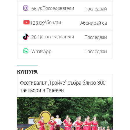
Последователи
66.7K
Последвай
Абонати
28.6K
Абонирай се
Последователи
20.1K
Последвай
WhatsApp
Последвай
КУЛТУРА
Фестивалът „Тройче“ събра близо 300
танцьори в Тетевен