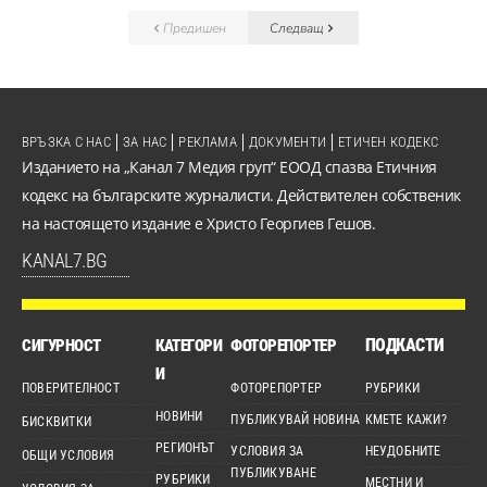
Предишен
Следващ
ВРЪЗКА С НАС
ЗА НАС
РЕКЛАМА
ДОКУМЕНТИ
ЕТИЧЕН КОДЕКС
Изданието на „Канал 7 Медия груп“ ЕООД спазва Етичния
кодекс на българските журналисти. Действителен собственик
на настоящето издание е Христо Георгиев Гешов.
KANAL7.BG
ПОДКАСТИ
СИГУРНОСТ
КАТЕГОРИ
ФОТОРЕПОРТЕР
И
ПОВЕРИТЕЛНОСТ
ФОТОРЕПОРТЕР
РУБРИКИ
НОВИНИ
ПУБЛИКУВАЙ НОВИНА
КМЕТЕ КАЖИ?
БИСКВИТКИ
РЕГИОНЪТ
УСЛОВИЯ ЗА
НЕУДОБНИТЕ
ОБЩИ УСЛОВИЯ
ПУБЛИКУВАНЕ
РУБРИКИ
МЕСТНИ И