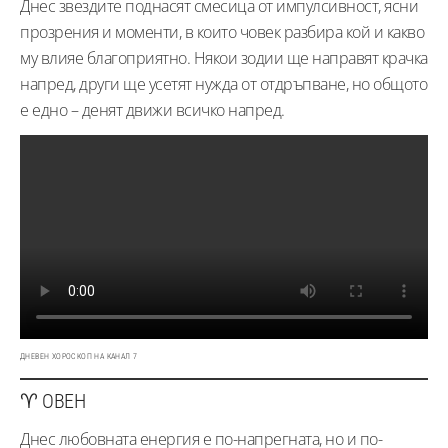
Днес звездите поднасят смесица от импулсивност, ясни
прозрения и моменти, в които човек разбира кой и какво
му влияе благоприятно. Някои зодии ще направят крачка
напред, други ще усетят нужда от отдръпване, но общото
е едно – денят движи всичко напред.
ДНЕВЕН ХОРОСКОП НА КАНАЛ 7
♈ ОВЕН
Днес любовната енергия е по-напрегната, но и по-