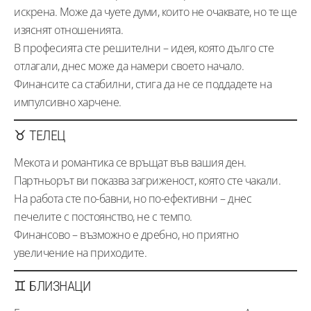
искрена. Може да чуете думи, които не очаквате, но те ще
изяснят отношенията.
В професията сте решителни – идея, която дълго сте
отлагали, днес може да намери своето начало.
Финансите са стабилни, стига да не се поддадете на
импулсивно харчене.
♉ ТЕЛЕЦ
Мекота и романтика се връщат във вашия ден.
Партньорът ви показва загриженост, която сте чакали.
На работа сте по-бавни, но по-ефективни – днес
печелите с постоянство, не с темпо.
Финансово – възможно е дребно, но приятно
увеличение на приходите.
♊ БЛИЗНАЦИ