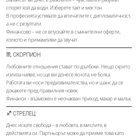
спорят кой да води. Изберете такт и мек тон.
В професията успявате да впечатлите с дипломатичност,
а не с резултати.
Финансово – не се впускайте в съмнителни оферти,
колкото и примамливи да звучат.
♏ СКОРПИОН
Любовните отношения стават по-дълбоки. Нещо скрито
излиза наяве, но ще ви донесе яснота, не болка.
Работата ви носи предизвикателства, но и шанс да се
докажете пред правилния човек.
Финанси – възможен е неочакван приход, макар и малък.
♐ СТРЕЛЕЦ
Днес искате свобода – в любовта, в мислите, в
действията си. Партньорът може да приеме това като