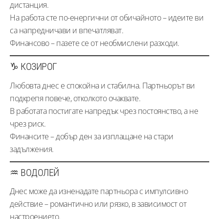
дистанция.
На работа сте по-енергични от обичайното – идеите ви
са напредничави и впечатляват.
Финансово – пазете се от необмислени разходи.
♑ КОЗИРОГ
Любовта днес е спокойна и стабилна. Партньорът ви
подкрепя повече, отколкото очаквате.
В работата постигате напредък чрез постоянство, а не
чрез риск.
Финансите – добър ден за изплащане на стари
задължения.
♒ ВОДОЛЕЙ
Днес може да изненадате партньора с импулсивно
действие – романтично или рязко, в зависимост от
настроението.