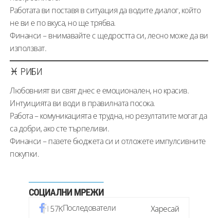
Работата ви поставя в ситуация да водите диалог, който
не ви е по вкуса, но ще трябва.
Финанси – внимавайте с щедростта си, лесно може да ви
използват.
♓ РИБИ
Любовният ви свят днес е емоционален, но красив.
Интуицията ви води в правилната посока.
Работа – комуникацията е трудна, но резултатите могат да
са добри, ако сте търпеливи.
Финанси – пазете бюджета си и отложете импулсивните
покупки.
СОЦИАЛНИ МРЕЖИ
Последователи
57K
Харесай