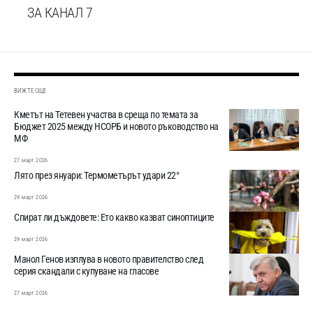
ЗА КАНАЛ 7
ВИЖТЕ ОЩЕ
Кметът на Тетевен участва в среща по темата за
Бюджет 2025 между НСОРБ и новото ръководство на
МФ
27 март 2026
Лято през януари: Термометърът удари 22°
29 март 2026
Спират ли дъждовете: Ето какво казват синоптиците
29 март 2026
Манол Генов изплува в новото правителство след
серия скандали с купуване на гласове
27 март 2026