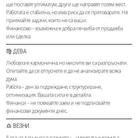
ще поставят ултиматум, други ще направят голям жест.
Работата е стабилна, но има риск да се претоварите. Не
приемайте задачи, които не са ваши.
Финансово – възможна е добра печалба от продажба
или сделка.
♍ ДЕВА
Любовта е хармонична, но мислите ви са разпръснати.
Опитайте да се отпуснете и да не анализирате всяка
дума.
Работа – ден за подреждане, структуриране,
оптимизация. Вашата сила е в детайла.
Финанси – не поемайте заем и не подписвайте
финансови документи днес.
♎ ВЕЗНИ
Балансът ви днес е разклатен – чувствата и разумът