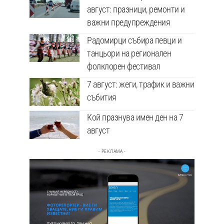
август: празници, ремонти и
важни предупреждения
Радомирци събира певци и
танцьори на регионален
фолклорен фестивал
7 август: жеги, трафик и важни
събития
Кой празнува имен ден на 7
август
- РЕКЛАМА -