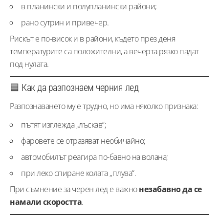
в планински и полупланински райони;
рано сутрин и привечер.
Рискът е по-висок и в райони, където през деня
температурите са положителни, а вечерта рязко падат
под нулата.
🟦 Как да разпознаем черния лед
Разпознаването му е трудно, но има няколко признака:
пътят изглежда „лъскав“;
фаровете се отразяват необичайно;
автомобилът реагира по-бавно на волана;
при леко спиране колата „плува“.
При съмнение за черен лед е важно
незабавно да се
намали скоростта
.