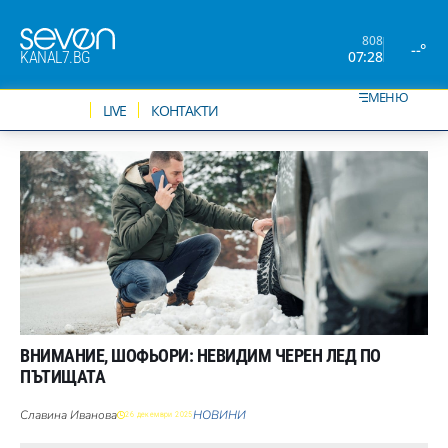
808
--°
07:28
KANAL7.BG
МЕНЮ
НОВИНИ
LIVE
КОНТАКТИ
ВНИМАНИЕ, ШОФЬОРИ: НЕВИДИМ ЧЕРЕН ЛЕД ПО
ПЪТИЩАТА
Славина Иванова
НОВИНИ
26 декември 2025