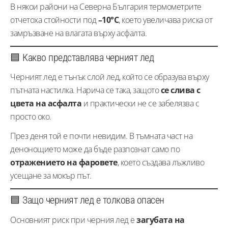
В някои райони на Северна България термометрите
отчетоха стойности под
–10°C
, което увеличава риска от
замръзване на влагата върху асфалта.
🟦 Какво представлява черният лед
Черният лед е тънък слой лед, който се образува върху
пътната настилка. Нарича се така, защото
се слива с
цвета на асфалта
и практически не се забелязва с
просто око.
През деня той е почти невидим. В тъмната част на
денонощието може да бъде разпознат само по
отражението на фаровете
, което създава лъжливо
усещане за мокър път.
🟦 Защо черният лед е толкова опасен
Основният риск при черния лед е
загубата на