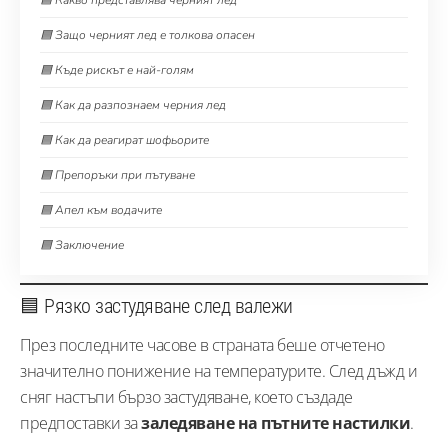
🟦 Какво представлява черният лед
🟦 Защо черният лед е толкова опасен
🟦 Къде рискът е най-голям
🟦 Как да разпознаем черния лед
🟦 Как да реагират шофьорите
🟦 Препоръки при пътуване
🟦 Апел към водачите
🟦 Заключение
🟦 Рязко застудяване след валежи
През последните часове в страната беше отчетено
значително понижение на температурите. След дъжд и
сняг настъпи бързо застудяване, което създаде
предпоставки за
заледяване на пътните настилки
.