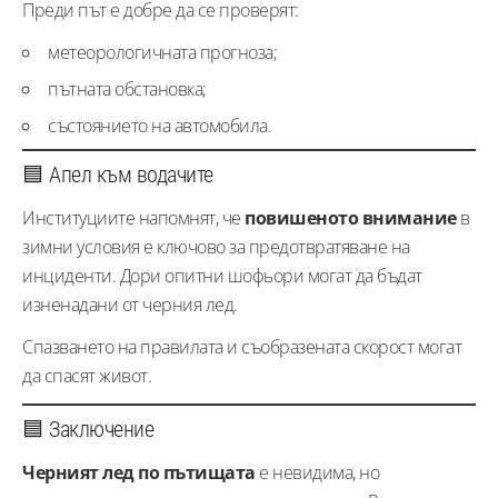
Преди път е добре да се проверят:
метеорологичната прогноза;
пътната обстановка;
състоянието на автомобила.
🟦 Апел към водачите
Институциите напомнят, че
повишеното внимание
в
зимни условия е ключово за предотвратяване на
инциденти. Дори опитни шофьори могат да бъдат
изненадани от черния лед.
Спазването на правилата и съобразената скорост могат
да спасят живот.
🟦 Заключение
Черният лед по пътищата
е невидима, но