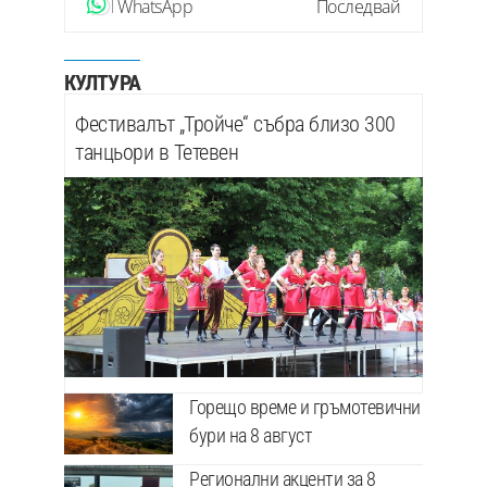
WhatsApp
Последвай
КУЛТУРА
Фестивалът „Тройче“ събра близо 300
танцьори в Тетевен
Горещо време и гръмотевични
бури на 8 август
Регионални акценти за 8