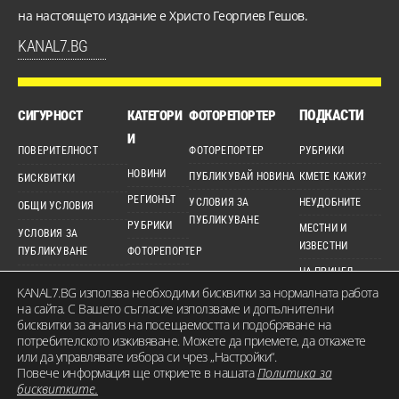
на настоящето издание е Христо Георгиев Гешов.
KANAL7.BG
ПОДКАСТИ
СИГУРНОСТ
КАТЕГОРИ
ФОТОРЕПОРТЕР
И
ПОВЕРИТЕЛНОСТ
ФОТОРЕПОРТЕР
РУБРИКИ
НОВИНИ
ПУБЛИКУВАЙ НОВИНА
КМЕТЕ КАЖИ?
БИСКВИТКИ
РЕГИОНЪТ
УСЛОВИЯ ЗА
НЕУДОБНИТЕ
ОБЩИ УСЛОВИЯ
ПУБЛИКУВАНЕ
РУБРИКИ
МЕСТНИ И
УСЛОВИЯ ЗА
ИЗВЕСТНИ
ПУБЛИКУВАНЕ
ФОТОРЕПОРТЕР
НА ПРИЦЕЛ
ДЕТЕКТОР
ЕТИЧЕН КОДЕКС
KANAL7.BG използва необходими бисквитки за нормалната работа
ВИДЕО
КАРТА НА САЙТА
на сайта. С Вашето съгласие използваме и допълнителни
бисквитки за анализ на посещаемостта и подобряване на
потребителското изживяване. Можете да приемете, да откажете
или да управлявате избора си чрез „Настройки“.
Повече информация ще откриете в нашата
Политика за
© 2026 KANAL7.BG – МЕСТЕН ГЛАС. Всички права запазени. Съдържанието на
бисквитките.