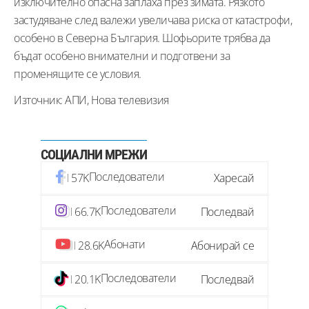
изключително опасна заплаха през зимата. Рязкото
застудяване след валежи увеличава риска от катастрофи,
особено в Северна България. Шофьорите трябва да
бъдат особено внимателни и подготвени за
променящите се условия.
Източник: АПИ, Нова телевизия
СОЦИАЛНИ МРЕЖИ
Последователи
57K
Харесай
Последователи
66.7K
Последвай
Абонати
28.6K
Абонирай се
Последователи
20.1K
Последвай