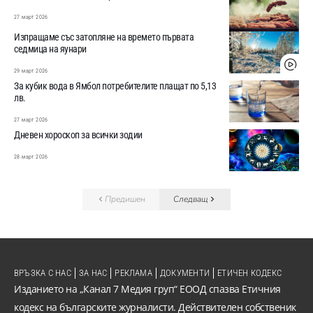
27 март 2026
Изпращаме със затопляне на времето първата
седмица на яунари
29 март 2026
За кубик вода в Ямбол потребителите плащат по 5,13
лв.
27 март 2026
Дневен хороскоп за всички зодии
28 март 2026
Предишен
Следващ
ВРЪЗКА С НАС
ЗА НАС
РЕКЛАМА
ДОКУМЕНТИ
ЕТИЧЕН КОДЕКС
Изданието на „Канал 7 Медия груп“ ЕООД спазва Етичния
кодекс на българските журналисти. Действителен собственик