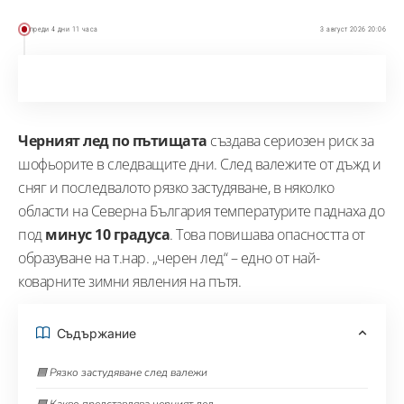
преди 4 дни 11 часа
3 август 2026 20:06
Черният лед по пътищата
създава сериозен риск за
шофьорите в следващите дни. След валежите от дъжд и
сняг и последвалото рязко застудяване, в няколко
области на Северна България температурите паднаха до
под
минус 10 градуса
. Това повишава опасността от
образуване на т.нар. „черен лед“ – едно от най-
коварните зимни явления на пътя.
Съдържание
🟦 Рязко застудяване след валежи