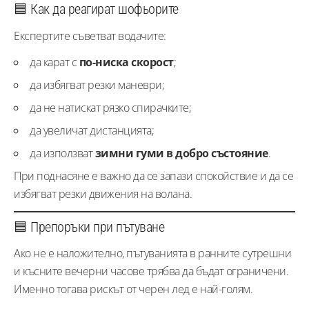
🟦 Как да реагират шофьорите
Експертите съветват водачите:
да карат с
по-ниска скорост
;
да избягват резки маневри;
да не натискат рязко спирачките;
да увеличат дистанцията;
да използват
зимни гуми в добро състояние
.
При поднасяне е важно да се запази спокойствие и да се
избягват резки движения на волана.
🟦 Препоръки при пътуване
Ако не е наложително, пътуванията в ранните сутрешни
и късните вечерни часове трябва да бъдат ограничени.
Именно тогава рискът от черен лед е най-голям.