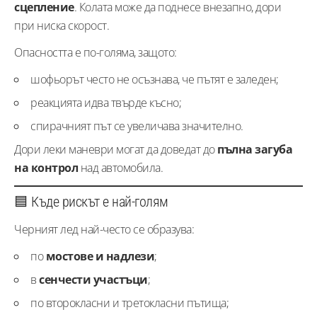
сцепление
. Колата може да поднесе внезапно, дори
при ниска скорост.
Опасността е по-голяма, защото:
шофьорът често не осъзнава, че пътят е заледен;
реакцията идва твърде късно;
спирачният път се увеличава значително.
Дори леки маневри могат да доведат до
пълна загуба
на контрол
над автомобила.
🟦 Къде рискът е най-голям
Черният лед най-често се образува:
по
мостове и надлези
;
в
сенчести участъци
;
по второкласни и третокласни пътища;