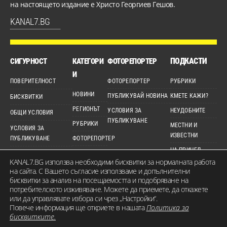
на настоящето издание е Христо Георгиев Гешов.
KANAL7.BG
ПОДКАСТИ
СИГУРНОСТ
КАТЕГОРИ
ФОТОРЕПОРТЕР
И
ПОВЕРИТЕЛНОСТ
ФОТОРЕПОРТЕР
РУБРИКИ
НОВИНИ
ПУБЛИКУВАЙ НОВИНА
КМЕТЕ КАЖИ?
БИСКВИТКИ
РЕГИОНЪТ
УСЛОВИЯ ЗА
НЕУДОБНИТЕ
ОБЩИ УСЛОВИЯ
ПУБЛИКУВАНЕ
РУБРИКИ
МЕСТНИ И
УСЛОВИЯ ЗА
ИЗВЕСТНИ
ПУБЛИКУВАНЕ
ФОТОРЕПОРТЕР
НА ПРИЦЕЛ
ДЕТЕКТОР
ЕТИЧЕН КОДЕКС
KANAL7.BG използва необходими бисквитки за нормалната работа
ВИДЕО
на сайта. С Вашето съгласие използваме и допълнителни
КАРТА НА САЙТА
бисквитки за анализ на посещаемостта и подобряване на
потребителското изживяване. Можете да приемете, да откажете
или да управлявате избора си чрез „Настройки“.
Повече информация ще откриете в нашата
Политика за
© 2026 KANAL7.BG – МЕСТЕН ГЛАС. Всички права запазени. Съдържанието на
бисквитките.
сайта е собственост на Канал 7 Медия Груп ЕООД и не може да бъде