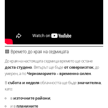
🟦 Времето до края на седмицата
До края на настоящата седмица времето ще остане
доста студено
. Вятърът ще бъде
от североизток
, до
умерен, а по
Черноморието – временно силен
.
В
събота и неделя
облачността ще бъде
значителна
,
като:
в
източните райони
;
и в
планините