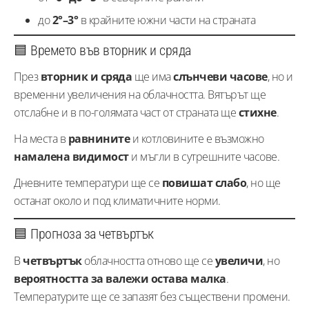
до
2°–3°
в крайните южни части на страната
🟦 Времето във вторник и сряда
През
вторник и сряда
ще има
слънчеви часове
, но и
временни увеличения на облачността. Вятърът ще
отслабне и в по-голямата част от страната ще
стихне
.
На места в
равнините
и котловините е възможно
намалена видимост
и мъгли в сутрешните часове.
Дневните температури ще се
повишат слабо
, но ще
останат около и под климатичните норми.
🟦 Прогноза за четвъртък
В
четвъртък
облачността отново ще се
увеличи
, но
вероятността за валежи остава малка
.
Температурите ще се запазят без съществени промени.