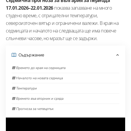
Седмична прогноза за България за периода
17.01.2026–22.01.2026
показва запазване на много
студено време, с отрицателни температури,
североизточен вятър и ограничени валежи. В края на
седмицата и началото на следващата ще има повече
слънчеви часове, но мразът ще се задържи.
Съдържание
🟦 Времето до края на седмицата
🟦 Началото на новата седмица
🟦 Температури
🟦 Времето във вторник и сряда
🟦 Прогноза за четвъртък