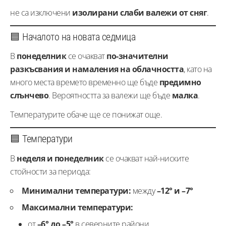
не са изключени
изолирани слаби валежи от сняг
.
🟦 Началото на новата седмица
В
понеделник
се очакват
по-значителни
разкъсвания и намаления на облачността
, като на
много места времето временно ще бъде
предимно
слънчево
. Вероятността за валежи ще бъде
малка
.
Температурите обаче ще се понижат още.
🟦 Температури
В
неделя и понеделник
се очакват най-ниските
стойности за периода:
Минимални температури:
между
–12° и –7°
Максимални температури:
от
–6° до –5°
в северните райони