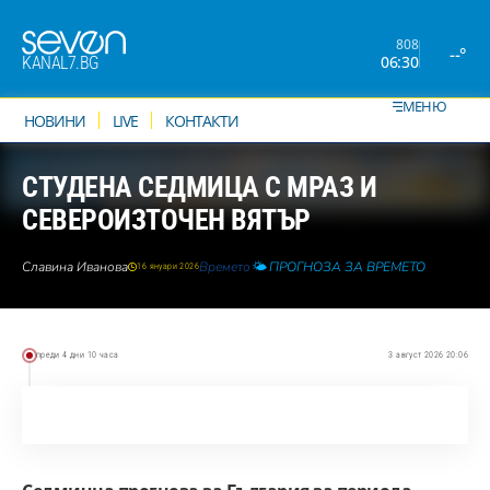
808
--°
06:30
KANAL7.BG
МЕНЮ
НОВИНИ
LIVE
КОНТАКТИ
СТУДЕНА СЕДМИЦА С МРАЗ И
СЕВЕРОИЗТОЧЕН ВЯТЪР
Славина Иванова
Времето
🌤️ ПРОГНОЗА ЗА ВРЕМЕТО
16 януари 2026
преди 4 дни 10 часа
3 август 2026 20:06