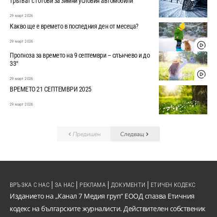
тръгват с готови за зимни условия автомобили
29 март 2026
Какво ще е времето в последния ден от месеца?
29 март 2026
Прогноза за времето на 9 септември – слънчево и до
33°
29 март 2026
ВРЕМЕТО 21 СЕПТЕМВРИ 2025
29 март 2026
Предишен
Следващ
ВРЪЗКА С НАС
ЗА НАС
РЕКЛАМА
ДОКУМЕНТИ
ЕТИЧЕН КОДЕКС
Изданието на „Канал 7 Медия груп“ ЕООД спазва Етичния
кодекс на българските журналисти. Действителен собственик