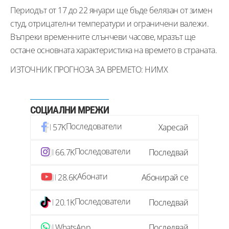
Периодът от 17 до 22 януари ще бъде белязан от зимен
студ, отрицателни температури и ограничени валежи.
Въпреки временните слънчеви часове, мразът ще
остане основната характеристика на времето в страната.
ИЗТОЧНИК ПРОГНОЗА ЗА ВРЕМЕТО: НИМХ
СОЦИАЛНИ МРЕЖИ
Последователи
57K
Харесай
Последователи
66.7K
Последвай
Абонати
28.6K
Абонирай се
Последователи
20.1K
Последвай
WhatsApp
Последвай