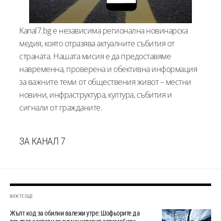
Kanal7.bg е независима регионална новинарска
медия, която отразява актуалните събития от
страната. Нашата мисия е да предоставяме
навременна, проверена и обективна информация
за важните теми от обществения живот – местни
новини, инфраструктура, култура, събития и
сигнали от гражданите.
ЗА КАНАЛ 7
ВИЖТЕ ОЩЕ
Жълт код за обилни валежи утре: Шофьорите да