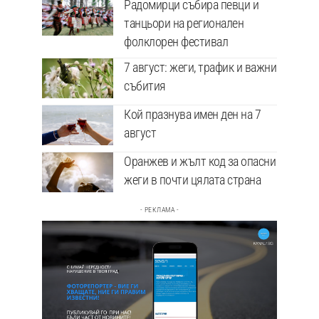
Радомирци събира певци и
танцьори на регионален
фолклорен фестивал
7 август: жеги, трафик и важни
събития
Кой празнува имен ден на 7
август
Оранжев и жълт код за опасни
жеги в почти цялата страна
- РЕКЛАМА -