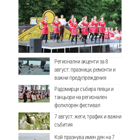
Регионални акценти за 8
август: празници, ремонти и
важни предупреждения
Радомирци събира певци и
танцьори на регионален
фолклорен фестивал
7 август: жеги, трафик и важни
събития
Кой празнува имен ден на 7