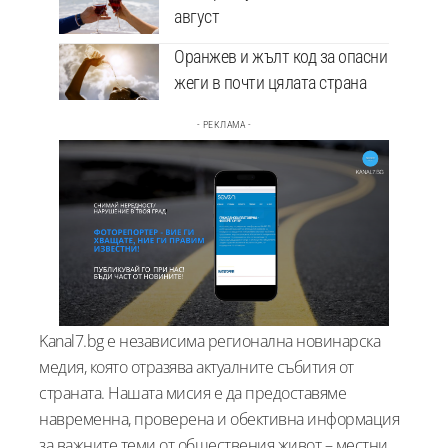
август
Оранжев и жълт код за опасни
жеги в почти цялата страна
- РЕКЛАМА -
Kanal7.bg е независима регионална новинарска
медия, която отразява актуалните събития от
страната. Нашата мисия е да предоставяме
навременна, проверена и обективна информация
за важните теми от обществения живот – местни