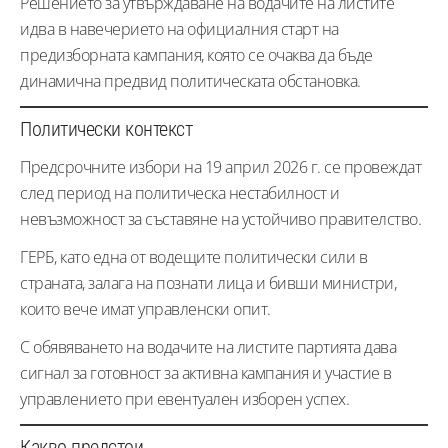
Решението за утвърждаване на водачите на листите
идва в навечерието на официалния старт на
предизборната кампания, която се очаква да бъде
динамична предвид политическата обстановка.
Политически контекст
Предсрочните избори на 19 април 2026 г. се провеждат
след период на политическа нестабилност и
невъзможност за съставяне на устойчиво правителство.
ГЕРБ, като една от водещите политически сили в
страната, залага на познати лица и бивши министри,
които вече имат управленски опит.
С обявяването на водачите на листите партията дава
сигнал за готовност за активна кампания и участие в
управлението при евентуален изборен успех.
Какво предстои