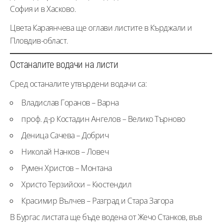
София и в Хасково.
Цвета Караянчева ще оглави листите в Кърджали и
Пловдив-област.
Останалите водачи на листи
Сред останалите утвърдени водачи са:
Владислав Горанов – Варна
проф. д-р Костадин Ангелов – Велико Търново
Деница Сачева – Добрич
Николай Нанков – Ловеч
Румен Христов – Монтана
Христо Терзийски – Кюстендил
Красимир Вълчев – Разград и Стара Загора
В Бургас листата ще бъде водена от Жечо Станков, във