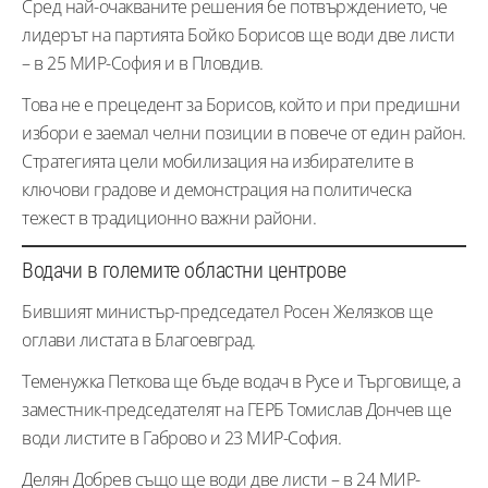
Сред най-очакваните решения бе потвърждението, че
лидерът на партията Бойко Борисов ще води две листи
– в 25 МИР-София и в Пловдив.
Това не е прецедент за Борисов, който и при предишни
избори е заемал челни позиции в повече от един район.
Стратегията цели мобилизация на избирателите в
ключови градове и демонстрация на политическа
тежест в традиционно важни райони.
Водачи в големите областни центрове
Бившият министър-председател Росен Желязков ще
оглави листата в Благоевград.
Теменужка Петкова ще бъде водач в Русе и Търговище, а
заместник-председателят на ГЕРБ Томислав Дончев ще
води листите в Габрово и 23 МИР-София.
Делян Добрев също ще води две листи – в 24 МИР-