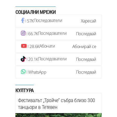
СОЦИАЛНИ МРЕЖИ
Последователи
57K
Харесай
Последователи
66.7K
Последвай
Абонати
28.6K
Абонирай се
Последователи
20.1K
Последвай
WhatsApp
Последвай
КУЛТУРА
Фестивалът „Тройче“ събра близо 300
танцьори в Тетевен