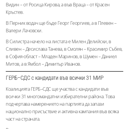
Видин – от Росица Кирова, а във Враца – от Красен
Кръстев.
В Перник водач ще бъде Георг Георгиев, а в Плевен –
Валери Лачовски.
В Силистра начело на листата е Милен Делийски, в
Сливен – Десислава Танева, в Смолян – Красимир Събев,
в София-област – Младен Маринов, в Шумен – Даниел
Митов, а в Ямбол – Димитър Иванов.
ГЕРБ–СДС с кандидати във всички 31 МИР
Коалицията ГЕРБ–СДС ще участва с кандидати във
всички 31 многомандатни избирателни района. Това
подчертава намерението на партията да запази
национално присъствие и активна кампания във всяка
част на страната.