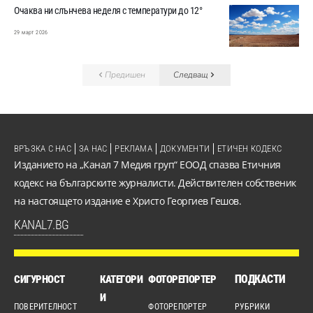
Очаква ни слънчева неделя с температури до 12°
29 март 2026
Предишен
Следващ
ВРЪЗКА С НАС
ЗА НАС
РЕКЛАМА
ДОКУМЕНТИ
ЕТИЧЕН КОДЕКС
Изданието на „Канал 7 Медия груп“ ЕООД спазва Етичния
кодекс на българските журналисти. Действителен собственик
на настоящето издание е Христо Георгиев Гешов.
KANAL7.BG
ПОДКАСТИ
СИГУРНОСТ
КАТЕГОРИ
ФОТОРЕПОРТЕР
И
ПОВЕРИТЕЛНОСТ
ФОТОРЕПОРТЕР
РУБРИКИ