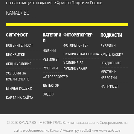
на настоящето издание е Христо Георгиев Гешов.
KANAL7.BG
СИГУРНОСТ
КАТЕГОРИ
ФОТОРЕПОРТЕР
ПОДКАСТИ
И
ПОВЕРИТЕЛНОСТ
ФОТОРЕПОРТЕР
РУБРИКИ
НОВИНИ
ПУБЛИКУВАЙ НОВИНА
КМЕТЕ КАЖИ?
БИСКВИТКИ
РЕГИОНЪТ
УСЛОВИЯ ЗА
НЕУДОБНИТЕ
ОБЩИ УСЛОВИЯ
РУБРИКИ
ПУБЛИКУВАНЕ
МЕСТНИ И
УСЛОВИЯ ЗА
ФОТОРЕПОРТЕР
ИЗВЕСТНИ
ПУБЛИКУВАНЕ
ДЕТЕКТОР
НА ПРИЦЕЛ
ЕТИЧЕН КОДЕКС
ВИДЕО
КАРТА НА САЙТА
© 2026 KANAL7.BG – МЕСТЕН ГЛАС. Всички права запазени. Съдържанието на
сайта е собственост на Канал 7 Медия Груп ЕООД и не може да бъде