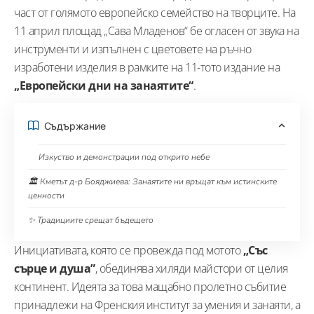
част от голямото европейско семейство на творците. На
11 април площад „Сава Младенов“ бе огласен от звука на
инструменти и изпълнен с цветовете на ръчно
изработени изделия в рамките на 11-тото издание на
„Европейски дни на занаятите“
.
Съдържание
Изкуство и демонстрации под открито небе
🏛️ Кметът д-р Бояджиева: Занаятите ни връщат към истинските
ценности
✨ Традициите срещат бъдещето
Инициативата, която се провежда под мотото
„Със
сърце и душа”
, обединява хиляди майстори от целия
континент. Идеята за това мащабно пролетно събитие
принадлежи на Френския институт за умения и занаяти, а