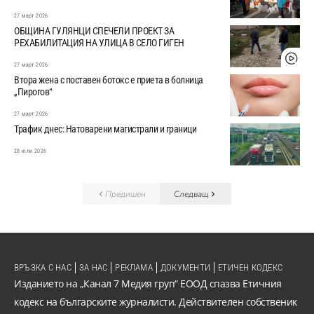
27 март 2026
ОБЩИНА ГУЛЯНЦИ СПЕЧЕЛИ ПРОЕКТ ЗА
РЕХАБИЛИТАЦИЯ НА УЛИЦА В СЕЛО ГИГЕН
27 март 2026
Втора жена с поставен ботокс е приета в болница
„Пирогов“
27 март 2026
Трафик днес: Натоварени магистрали и граници
28 юли 2026
Предишен
Следващ
ВРЪЗКА С НАС
ЗА НАС
РЕКЛАМА
ДОКУМЕНТИ
ЕТИЧЕН КОДЕКС
Изданието на „Канал 7 Медия груп“ ЕООД спазва Етичния
кодекс на българските журналисти. Действителен собственик