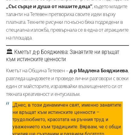
„Със сърце и душа от нашите деца”
, където младите
таланти на Тетевен претвориха своите идеи върху
платната. Техните рисунки по-късно бяха подредени в
специална изложба, превърнала се в една от атракциите
на площада.
🏛️ Кметът д-р Бояджиева: Занаятите ни връщат
към истинските ценности
Кметът на Община Тетевен –
д-р Мадлена Бояджиева
,
разгледа щандовете и проведе лични разговори с всеки
един от майсторите, изразявайки възхищението си от
тяхната креативност и ентусиазъм.
„Днес, в този динамичен свят, именно занаятите
ни връщат към истинските ценности –
трудолюбието, красотата на ръчния труд и
уважението към традициите. Вярвам, че с общи
усилия ще съхраним и развием богатото