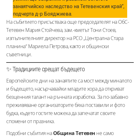
занаятчийско наследство на Тетевенския край“,
подчерта д-р Бояджиева.
На събитието присъстваха още председателят на ОбС-
Тетевен Мария Стойчева, зам.-кметът Тони Стоев,
изпълнителният директор на РСО „Централна Стара
планина“ Мариела Петрова, както и общински
съветници.
✨ Традициите срещат бъдещето
Европейските дни на занаятите са мост между миналото
и бъдещето, насърчавайки младите хора да откриват
безценния талант на ръчната изработка. За по-забавно
преживяване организаторите бяха поставили и фото
будка, където гостите можеха да запечатат своите
спомени от празника.
Подобни събития на
Община Тетевен
не само