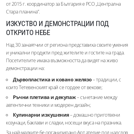
от 2015 г. координатор за България е РСО „Централна
Стара планина”.
ИЗКУСТВО И ДЕМОНСТРАЦИИ ПОД
ОТКРИТО НЕБЕ
Над 30 занаятчии от региона представиха своите умения
и уникални продукти пред жителите и гостите на града.
Посетителите имаха възможността да видят на живо
демонстрации на:
Дървопластика и ковано желязо
– традиции, с
които Тетевенският край се гордее от векове;
Ръчни плетива и декупаж
– съчетание между
автентични техники и модерен дизайн;
Кулинарни изкушения
– домашно приготвени
козунаци, баклави и сладки, носещи вкуса на празника.
За най-малките бе организирано Арт ателие под надслов