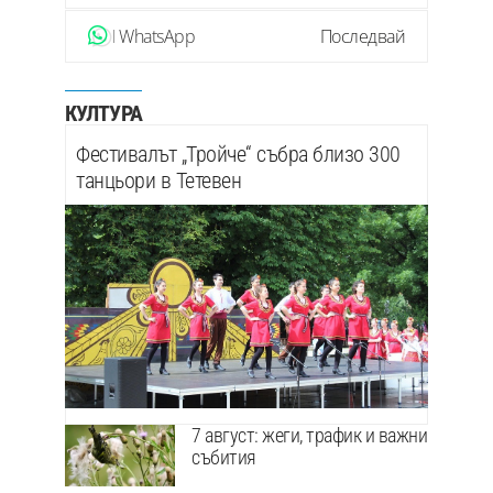
WhatsApp
Последвай
КУЛТУРА
Фестивалът „Тройче“ събра близо 300
танцьори в Тетевен
7 август: жеги, трафик и важни
събития