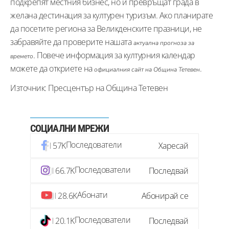
подкрепят местния бизнес, но и превръщат града в
желана дестинация за културен туризъм. Ако планирате
да посетите региона за Великденските празници, не
забравяйте да проверите нашата
актуална прогноза за
. Повече информация за културния календар
времето
можете да откриете на
.
официалния сайт на Община Тетевен
Източник: Пресцентър на Община Тетевен
СОЦИАЛНИ МРЕЖИ
Последователи
57K
Харесай
Последователи
66.7K
Последвай
Абонати
28.6K
Абонирай се
Последователи
20.1K
Последвай