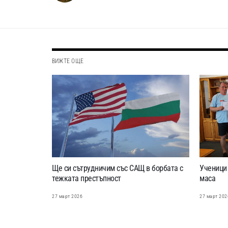
ВИЖТЕ ОЩЕ
Ще си сътрудничим със САЩ в борбата с
Ученици 
тежката престъпност
маса
27 март 2026
27 март 202