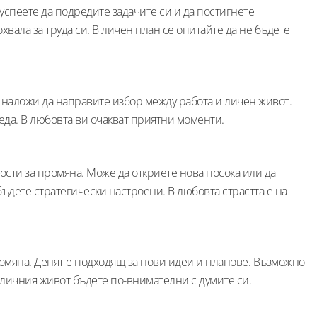
 успеете да подредите задачите си и да постигнете
хвала за труда си. В личен план се опитайте да не бъдете
 наложи да направите избор между работа и личен живот.
еда. В любовта ви очакват приятни моменти.
сти за промяна. Може да откриете нова посока или да
ъдете стратегически настроени. В любовта страстта е на
мяна. Денят е подходящ за нови идеи и планове. Възможно
 личния живот бъдете по-внимателни с думите си.