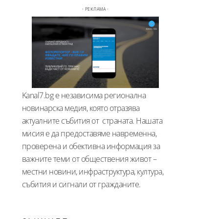
- РЕКЛАМА -
Kanal7.bg е независима регионална
новинарска медия, която отразява
актуалните събития от страната. Нашата
мисия е да предоставяме навременна,
проверена и обективна информация за
важните теми от обществения живот –
местни новини, инфраструктура, култура,
събития и сигнали от гражданите.