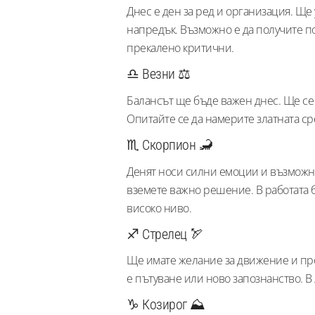
Днес е ден за ред и организация. Ще
напредък. Възможно е да получите по
прекалено критични.
♎ Везни ⚖️
Балансът ще бъде важен днес. Ще се
Опитайте се да намерите златната ср
♏ Скорпион 🦂
Денят носи силни емоции и възможно
вземете важно решение. В работата б
високо ниво.
♐ Стрелец 🏹
Ще имате желание за движение и про
е пътуване или ново запознанство. В
♑ Козирог ⛰️