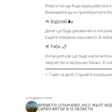
Фокусът ви ще бъде върху работата и
Внимавайте да не пренебрегнете бли
♒ Водолей 🌬️
Денят ще бъде динамичен и изпълнен
Бъдете отворени към новото. В любо
♓ Риби 🌙
Интуицията ви ще бъде изключително
творчество и вътрешен баланс. В лю
✨ Съвет за деня: Слушайте вътрешния
ПРЕДИШНА СТАТИЯ
ВРЕМЕТО: СЛЪНЧЕВО, НО С ЖЪЛТ КОД
СИЛЕН ВЯТЪР В 12 ОБЛАСТИ