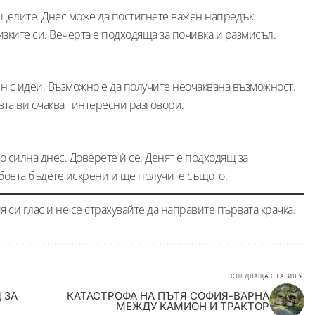
 целите. Днес може да постигнете важен напредък.
зките си. Вечерта е подходяща за почивка и размисъл.
 с идеи. Възможно е да получите неочаквана възможност.
вта ви очакват интересни разговори.
 силна днес. Доверете ѝ се. Денят е подходящ за
бовта бъдете искрени и ще получите същото.
 си глас и не се страхувайте да направите първата крачка.
СЛЕДВАЩА СТАТИЯ
 ЗА
КАТАСТРОФА НА ПЪТЯ СОФИЯ-ВАРНА
МЕЖДУ КАМИОН И ТРАКТОР