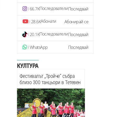
Последователи
66.7K
Последвай
Абонати
28.6K
Абонирай се
Последователи
20.1K
Последвай
WhatsApp
Последвай
КУЛТУРА
Фестивалът „Тройче“ събра
близо 300 танцьори в Тетевен