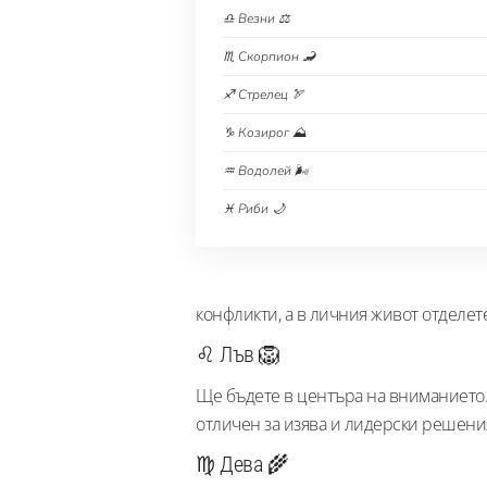
♎ Везни ⚖️
♏ Скорпион 🦂
♐ Стрелец 🏹
♑ Козирог ⛰️
♒ Водолей 🌬️
♓ Риби 🌙
конфликти, а в личния живот отделете
♌ Лъв 🦁
Ще бъдете в центъра на вниманието.
отличен за изява и лидерски решения.
♍ Дева 🌾