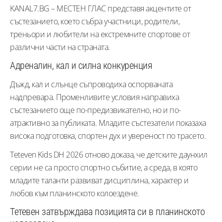
KANAL7.BG – МЕСТЕН ГЛАС представя акцентите от
състезанието, което събра участници, родители,
треньори и любители на екстремните спортове от
различни части на страната.
Адреналин, кал и силна конкуренция
Дъжд, кал и слънце съпроводиха оспорваната
надпревара. Променливите условия направиха
състезанието още по-предизвикателно, но и по-
атрактивно за публиката. Младите състезатели показаха
висока подготовка, спортен дух и увереност по трасето.
Teteven Kids DH 2026 отново доказа, че детските даунхил
серии не са просто спортно събитие, а среда, в която
младите таланти развиват дисциплина, характер и
любов към планинското колоездене.
Тетевен затвърждава позицията си в планинското