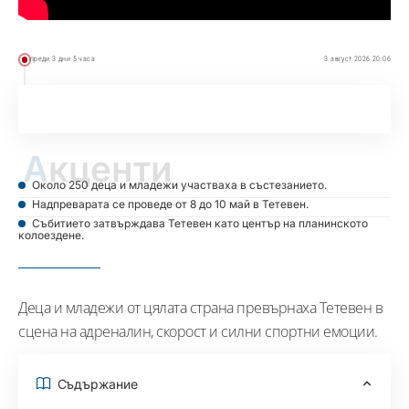
преди 3 дни 5 часа
3 август 2026 20:06
Акценти
Около 250 деца и младежи участваха в състезанието.
Надпреварата се проведе от 8 до 10 май в Тетевен.
Събитието затвърждава Тетевен като център на планинското
колоездене.
Деца и младежи от цялата страна превърнаха Тетевен в
сцена на адреналин, скорост и силни спортни емоции.
Съдържание