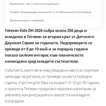
Адреналин, кал и силна конкуренция
Тетевен затвърждава позицията си в планинското колоездене
Организатори и подкрепа
Teteven Kids DH 2026 събра около 250 деца и
младежи в Тетевен за втория кръг от Детските
Даунхил Серии за годината. Надпреварата се
проведе от 8 до 10 май и за поредна година
показа силния интерес към планинското
колоездене сред младите състезатели.
Събитието, което вече има утвърдено място в спортния
календар на региона, се проведе за шеста поредна
година. Участниците бяха на възраст от 10 до 18 години,
а трасето в Тетевен предложи сериозно изпитание за
уменията, концентрацията и смелостта на младите
колоездачи.