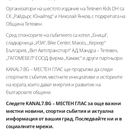
Организатори на шестото издание на Teteven Kids DH са
СК „Райдърс Юнайтед“ и Николай Янков, с подкрепата на
Община Тетевен.
Сред спонсорите на събитието са хотел „Еница“,
сладкарница „ИЗА“, Bike Center, Maxxis, „Керхер“
България, „Вит Автотранспорт“ АД, Мандра – Тетевен,
„ГАГОМЕБЕЛ“ ЕООД, фирма „Камакс“ и други партньори.
KANAL7.BG – МЕСТЕН ГЛАС ще продължи да следи
спортните събития, местните инициативи и историите
на хората, които дават енергия и развитие на
българските общини.
Следете KANAL7.BG – МЕСТЕН ГЛАС за още важни
местни новини, спортни събития и актуална
информация от вашия град. Последвайте ни и в
социалните мрежи.