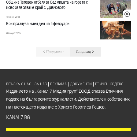
Община Тетевен отбеляза Седмицата на гората с
ново залесяване край с. Дивчовото
12 юни 2026
Кой празнува имен ден на 5 февруари
28 март 2026
Предишен
Следващ
ВРЪЗКА С НАС
ЗА НАС
РЕКЛАМА
ДОКУМЕНТИ
ЕТИЧЕН КОДЕКС
Изданието на „Канал 7 Медия груп“ ЕООД спазва Етичния
кодекс на българските журналисти. Действителен собственик
на настоящето издание е Христо Георгиев Гешов.
KANAL7.BG