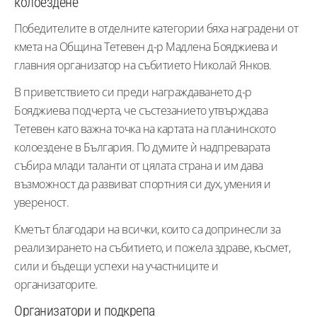
колоездене
Победителите в отделните категории бяха наградени от
кмета на Община Тетевен д-р Мадлена Бояджиева и
главния организатор на събитието Николай Янков.
В приветствието си преди награждаването д-р
Бояджиева подчерта, че състезанието утвърждава
Тетевен като важна точка на картата на планинското
колоездене в България. По думите ѝ надпреварата
събира млади таланти от цялата страна и им дава
възможност да развиват спортния си дух, умения и
увереност.
Кметът благодари на всички, които са допринесли за
реализирането на събитието, и пожела здраве, късмет,
сили и бъдещи успехи на участниците и
организаторите.
Организатори и подкрепа