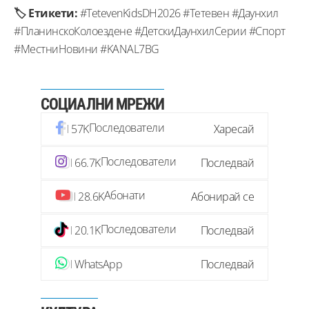
🏷️ Етикети:
#TetevenKidsDH2026 #Тетевен #Даунхил
#ПланинскоКолоездене #ДетскиДаунхилСерии #Спорт
#МестниНовини #KANAL7BG
СОЦИАЛНИ МРЕЖИ
Последователи
57K
Харесай
Последователи
66.7K
Последвай
Абонати
28.6K
Абонирай се
Последователи
20.1K
Последвай
WhatsApp
Последвай