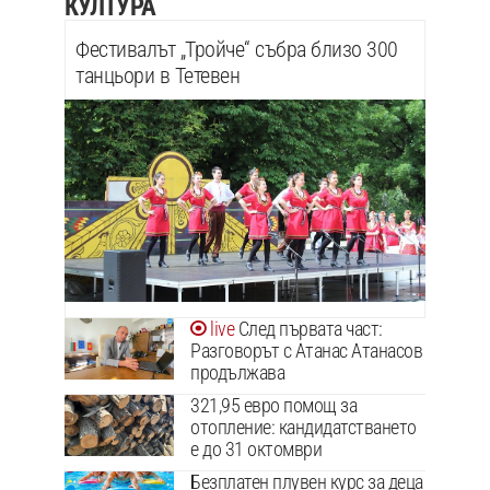
КУЛТУРА
Фестивалът „Тройче“ събра близо 300
танцьори в Тетевен
След първата част:
Разговорът с Атанас Атанасов
продължава
321,95 евро помощ за
отопление: кандидатстването
е до 31 октомври
Безплатен плувен курс за деца