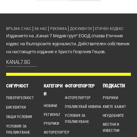
ВРЪЗКА С НАС
ЗА НАС
РЕКЛАМА
ДОКУМЕНТИ
ЕТИЧЕН КОДЕКС
Изданието на „Канал 7 Медия груп“ ЕООД спазва Етичния
кодекс на българските журналисти. Действителен собственик
на настоящето издание е Христо Георгиев Гешов.
KANAL7.BG
ПОДКАСТИ
СИГУРНОСТ
КАТЕГОРИ
ФОТОРЕПОРТЕР
И
ПОВЕРИТЕЛНОСТ
ФОТОРЕПОРТЕР
РУБРИКИ
НОВИНИ
ПУБЛИКУВАЙ НОВИНА
КМЕТЕ КАЖИ?
БИСКВИТКИ
РЕГИОНЪТ
УСЛОВИЯ ЗА
НЕУДОБНИТЕ
ОБЩИ УСЛОВИЯ
ПУБЛИКУВАНЕ
РУБРИКИ
МЕСТНИ И
УСЛОВИЯ ЗА
ИЗВЕСТНИ
ПУБЛИКУВАНЕ
ФОТОРЕПОРТЕР