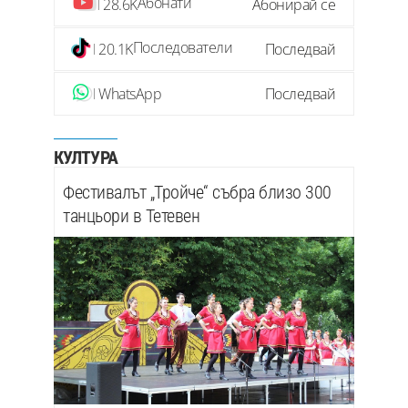
Абонати
28.6K
Абонирай се
Последователи
20.1K
Последвай
WhatsApp
Последвай
КУЛТУРА
Фестивалът „Тройче“ събра близо 300
танцьори в Тетевен