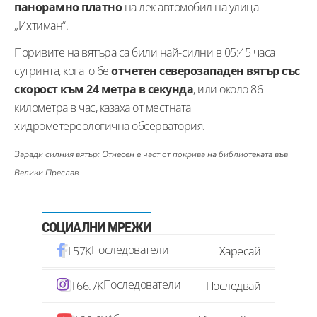
панорамно платно
на лек автомобил на улица
„Ихтиман“.
Поривите на вятъра са били най-силни в 05:45 часа
сутринта, когато бе
отчетен северозападен вятър със
скорост към 24 метра в секунда
, или около 86
километра в час, казаха от местната
хидрометереологична обсерватория.
Заради силния вятър: Отнесен е част от покрива на библиотеката във
Велики Преслав
СОЦИАЛНИ МРЕЖИ
Последователи
57K
Харесай
Последователи
66.7K
Последвай