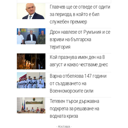
Главчев ще се отведе от одити
за периода, в който е бил
служебен премиер
Дрон навлезе от Румъния и се
взриви на българска
територия
Кой празнува имен ден на 8
август и какво честваме днес
Варна отбелязва 147 години
от създаването на
Военноморските сили
Тетевен търси държавна
подкрепа за решаване на
водната криза
- РЕКЛАМА -