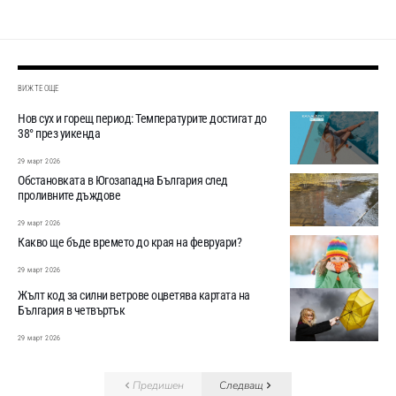
ВИЖТЕ ОЩЕ
Нов сух и горещ период: Температурите достигат до
38° през уикенда
29 март 2026
Обстановката в Югозападна България след
проливните дъждове
29 март 2026
Какво ще бъде времето до края на февруари?
29 март 2026
Жълт код за силни ветрове оцветява картата на
България в четвъртък
29 март 2026
Предишен
Следващ