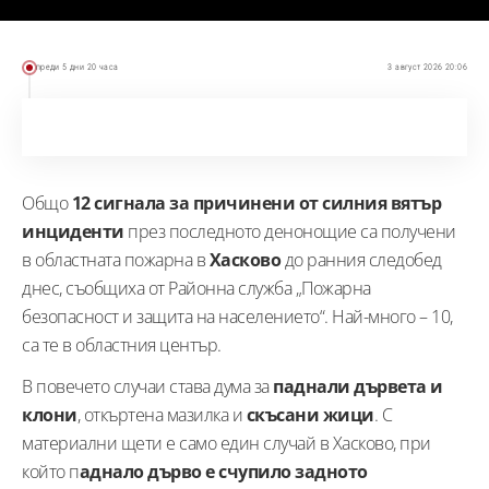
преди 5 дни 20 часа
3 август 2026 20:06
Общо
12 сигнала за причинени от силния вятър
инциденти
през последното денонощие са получени
в областната пожарна в
Хасково
до ранния следобед
днес, съобщиха от Районна служба „Пожарна
безопасност и защита на населението“. Най-много – 10,
са те в областния център.
В повечето случаи става дума за
паднали дървета и
клони
, откъртена мазилка и
скъсани жици
. С
материални щети е само един случай в Хасково, при
който п
аднало дърво е счупило задното