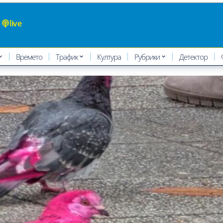
live
Времето
Трафик
Култура
Рубрики
Детектор