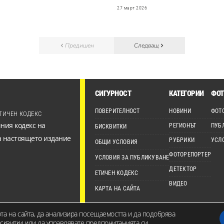
27 март 2026
Предишен
Следващ
СИГУРНОСТ
КАТЕГОРИИ
ФОТ
ПОВЕРИТЕЛНОСТ
НОВИНИ
ФОТ
ТИЧЕН КОДЕКС
ния кодекс на
РЕГИОНЪТ
ПУБ
БИСКВИТКИ
а настоящето издание
РУБРИКИ
УСЛ
ОБЩИ УСЛОВИЯ
ФОТОРЕПОРТЕР
УСЛОВИЯ ЗА ПУБЛИКУВАНЕ
ДЕТЕКТОР
ЕТИЧЕН КОДЕКС
ВИДЕО
КАРТА НА САЙТА
ота на сайта, да анализира посещаемостта и да подобрява
анието на сайта е собственост на Канал 7 Медия Груп ЕООД и не може да бъде изпо
квитки или да управлявате предпочитанията си.