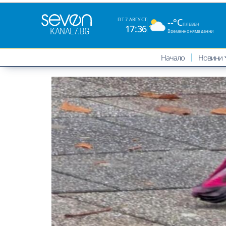
--°C
ПТ 7 АВГУСТ
ПЛЕВЕН
17:36
KANAL7.BG
Временно няма данни
Начало
Новини