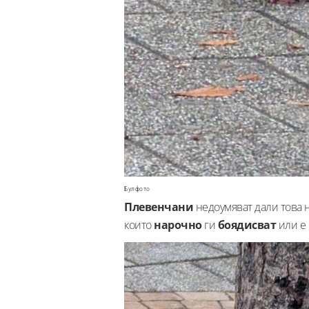
Булфото
Плевенчани
недоумяват дали това 
които
нарочно
ги
боядисват
или е