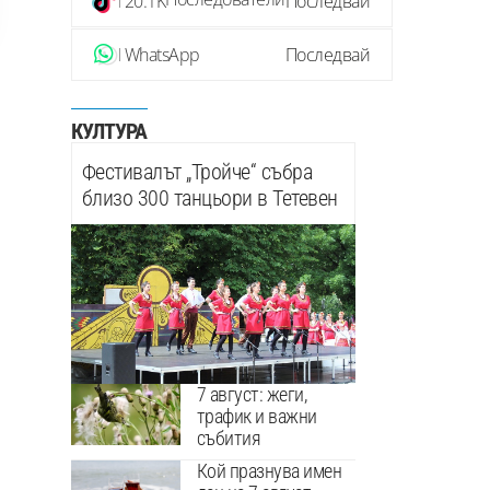
20.1K
Последвай
WhatsApp
Последвай
КУЛТУРА
Фестивалът „Тройче“ събра
близо 300 танцьори в Тетевен
7 август: жеги,
трафик и важни
събития
Кой празнува имен