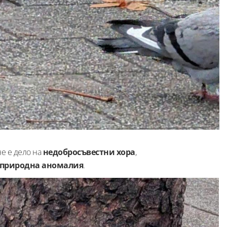
не е дело на
недобросъвестни хора
,
природна аномалия
.