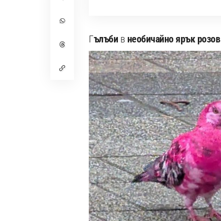
Г
ълъби
в
необичайно ярък розов