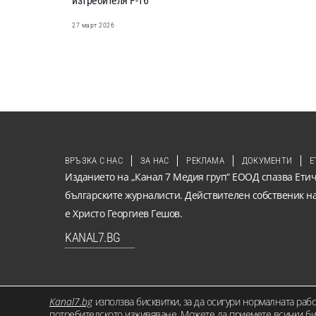
изтребителя F-16
27 март 2026
ВРЪЗКА С НАС
ЗА НАС
РЕКЛАМА
ДОКУМЕНТИ
Е
Изданието на „Канал 7 Медия груп“ ЕООД спазва Етич
българските журналисти. Действителен собственик н
е Христо Георгиев Гешов.
KANAL7.BG
Kanal7.bg
използва бисквитки, за да осигури нормалната раб
© 2026 KANAL7.BG – МЕСТЕН ГЛАС. Всички права запазени. Съдърж
потребителското изживяване. Можете да приемете всички бис