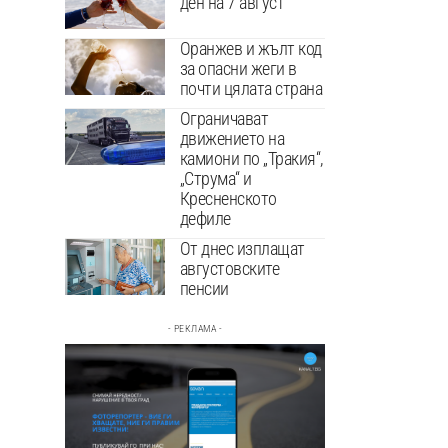
ден на 7 август
Оранжев и жълт код
за опасни жеги в
почти цялата страна
Ограничават
движението на
камиони по „Тракия“,
„Струма“ и
Кресненското
дефиле
От днес изплащат
августовските
пенсии
- РЕКЛАМА -