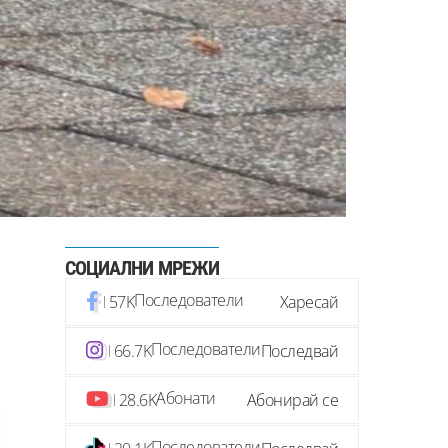
СОЦИАЛНИ МРЕЖИ
Последователи
57K
Харесай
Последователи
66.7K
Последвай
Абонати
28.6K
Абонирай се
Последователи