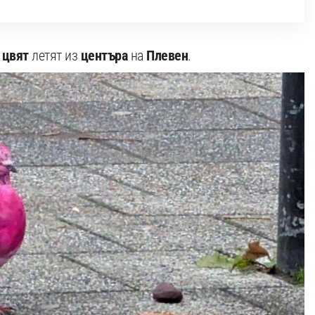
 цвят
летят из
центъра
на
Плевен
.