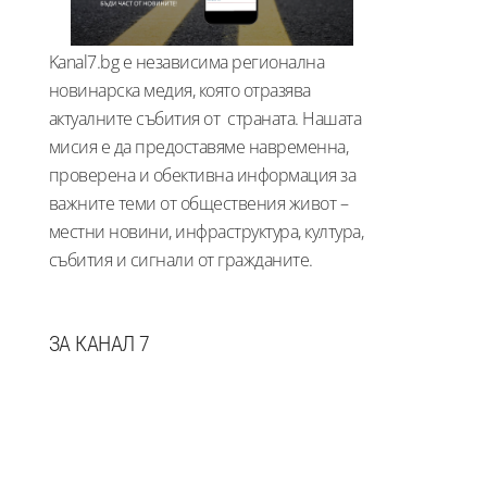
Kanal7.bg е независима регионална
новинарска медия, която отразява
актуалните събития от страната. Нашата
мисия е да предоставяме навременна,
проверена и обективна информация за
важните теми от обществения живот –
местни новини, инфраструктура, култура,
събития и сигнали от гражданите.
ЗА КАНАЛ 7