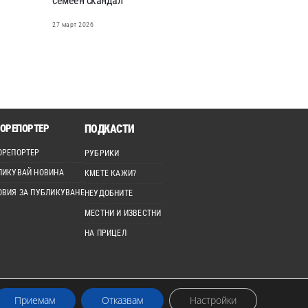
семеен скандал
27 март 2026
ОРЕПОРТЕР
ПОДКАСТИ
ОРЕПОРТЕР
РУБРИКИ
ЛИКУВАЙ НОВИНА
КМЕТЕ КАЖИ?
ОВИЯ ЗА ПУБЛИКУВАНЕ
НЕУДОБНИТЕ
МЕСТНИ И ИЗВЕСТНИ
НА ПРИЦЕЛ
Приемам
Отказвам
Настройки
лзвано без изрично разрешение.