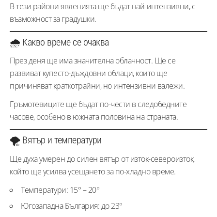
В тези райони явленията ще бъдат най-интензивни, с
възможност за градушки.
🌧️ Какво време се очаква
През деня ще има значителна облачност. Ще се
развиват купесто-дъждовни облаци, които ще
причиняват краткотрайни, но интензивни валежи.
Гръмотевиците ще бъдат по-чести в следобедните
часове, особено в южната половина на страната.
🌪️ Вятър и температури
Ще духа умерен до силен вятър от изток-североизток,
който ще усилва усещането за по-хладно време.
Температури: 15° – 20°
Югозападна България: до 23°