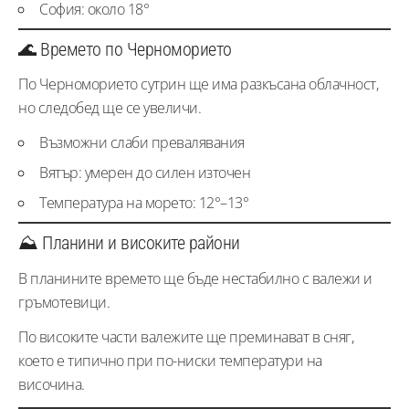
София: около 18°
🌊 Времето по Черноморието
По Черноморието сутрин ще има разкъсана облачност,
но следобед ще се увеличи.
Възможни слаби превалявания
Вятър: умерен до силен източен
Температура на морето: 12°–13°
⛰️ Планини и високите райони
В планините времето ще бъде нестабилно с валежи и
гръмотевици.
По високите части валежите ще преминават в сняг,
което е типично при по-ниски температури на
височина.