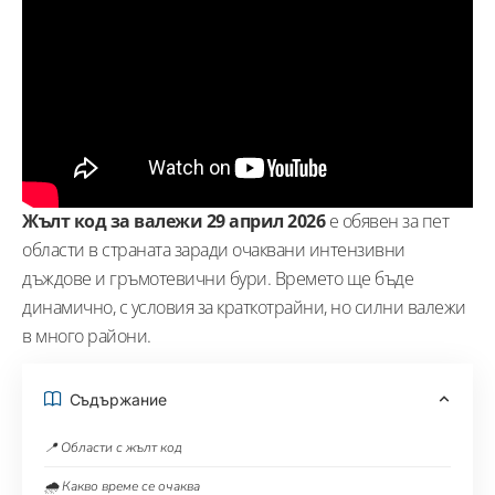
Жълт код за валежи 29 април 2026
е обявен за пет
области в страната заради очаквани интензивни
дъждове и гръмотевични бури. Времето ще бъде
динамично, с условия за краткотрайни, но силни валежи
в много райони.
Съдържание
📍 Области с жълт код
🌧️ Какво време се очаква