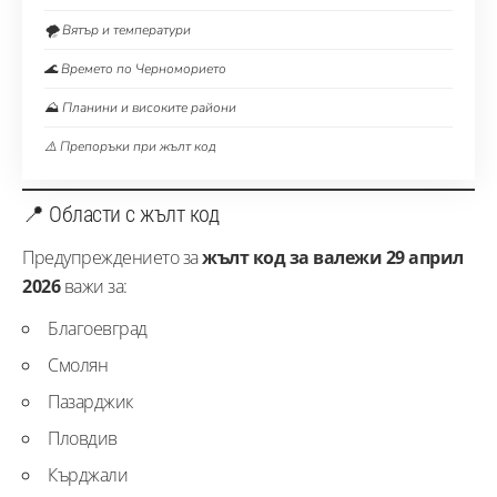
🌪️ Вятър и температури
🌊 Времето по Черноморието
⛰️ Планини и високите райони
⚠️ Препоръки при жълт код
📍 Области с жълт код
Предупреждението за
жълт код за валежи 29 април
2026
важи за:
Благоевград
Смолян
Пазарджик
Пловдив
Кърджали