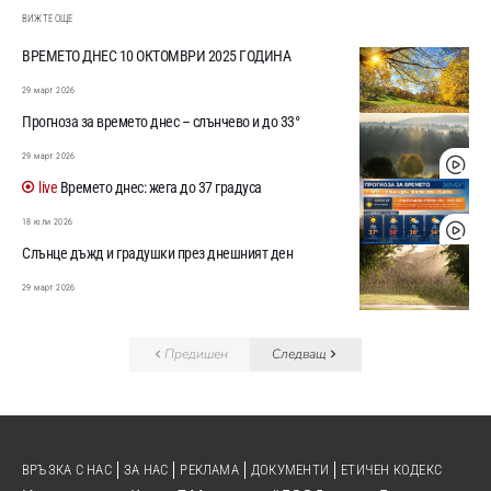
ВИЖТЕ ОЩЕ
ВРЕМЕТО ДНЕС 10 ОКТОМВРИ 2025 ГОДИНА
29 март 2026
Прогноза за времето днес – слънчево и до 33°
29 март 2026
Времето днес: жега до 37 градуса
18 юли 2026
Слънце дъжд и градушки през днешният ден
29 март 2026
Предишен
Следващ
ВРЪЗКА С НАС
ЗА НАС
РЕКЛАМА
ДОКУМЕНТИ
ЕТИЧЕН КОДЕКС