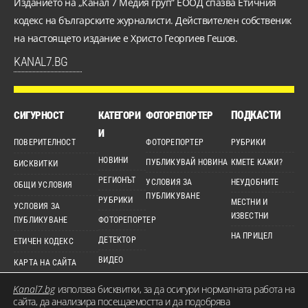
Изданието на „Канал 7 Медия груп“ ЕООД спазва Етичния
кодекс на българските журналисти. Действителен собственик
на настоящето издание е Христо Георгиев Гешов.
KANAL7.BG
ПОДКАСТИ
СИГУРНОСТ
КАТЕГОРИ
ФОТОРЕПОРТЕР
И
ПОВЕРИТЕЛНОСТ
ФОТОРЕПОРТЕР
РУБРИКИ
НОВИНИ
ПУБЛИКУВАЙ НОВИНА
КМЕТЕ КАЖИ?
БИСКВИТКИ
РЕГИОНЪТ
УСЛОВИЯ ЗА
НЕУДОБНИТЕ
ОБЩИ УСЛОВИЯ
ПУБЛИКУВАНЕ
РУБРИКИ
МЕСТНИ И
УСЛОВИЯ ЗА
ИЗВЕСТНИ
ПУБЛИКУВАНЕ
ФОТОРЕПОРТЕР
НА ПРИЦЕЛ
ДЕТЕКТОР
ЕТИЧЕН КОДЕКС
ВИДЕО
КАРТА НА САЙТА
Kanal7.bg
използва бисквитки, за да осигури нормалната работа на
сайта, да анализира посещаемостта и да подобрява