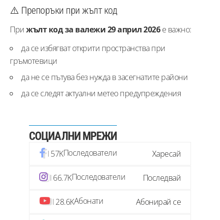
⚠️ Препоръки при жълт код
При
жълт код за валежи 29 април 2026
е важно:
да се избягват открити пространства при
гръмотевици
да не се пътува без нужда в засегнатите райони
да се следят актуални метео предупреждения
СОЦИАЛНИ МРЕЖИ
Последователи
57K
Харесай
Последователи
66.7K
Последвай
Абонати
28.6K
Абонирай се