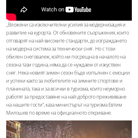
„Вложени са изключителни усилия за модернизация и
развитие на курорта. От обновените съоръжения, които
отговарят на най-високите стандарти, до изграждането
на модерна система за технически сняг. Но с този
обилен снеговалеж, който ни посрещна в началото на
сезона тази година, няма да се нуждаем от изкуствен
сняг. Нека новият зимен сезон бъде изпълнен с емоции
и успехи както за любителите на зимните спортове и
планината, така и за всички в туризма, които неуморно
работят за предоставяне на най-доброто преживяване
на нашите гости”, каза министърът на туризма Евтим
Милошев по време на официалното откриване.