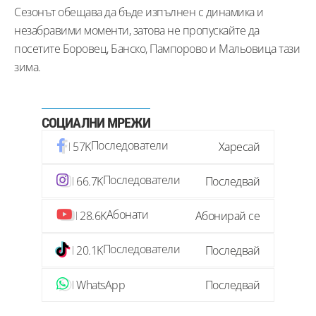
Сезонът обещава да бъде изпълнен с динамика и
незабравими моменти, затова не пропускайте да
посетите Боровец, Банско, Пампорово и Мальовица тази
зима.
СОЦИАЛНИ МРЕЖИ
Последователи
57K
Харесай
Последователи
66.7K
Последвай
Абонати
28.6K
Абонирай се
Последователи
20.1K
Последвай
WhatsApp
Последвай