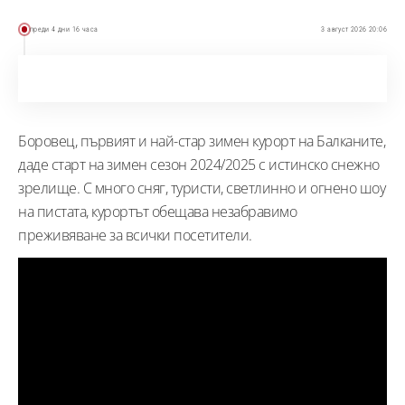
преди 4 дни 16 часа
3 август 2026 20:06
Боровец, първият и най-стар зимен курорт на Балканите,
даде старт на зимен сезон 2024/2025 с истинско снежно
зрелище. С много сняг, туристи, светлинно и огнено шоу
на пистата, курортът обещава незабравимо
преживяване за всички посетители.