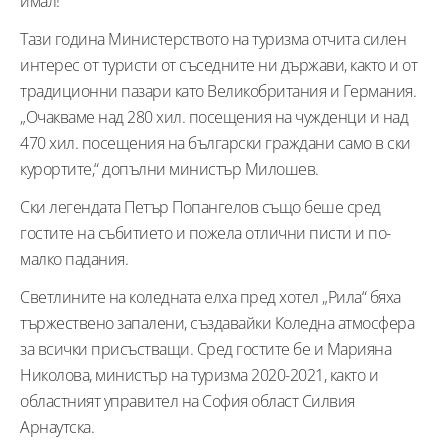
имал!“
Тази година Министерството на туризма отчита силен
интерес от туристи от съседните ни държави, както и от
традиционни пазари като Великобритания и Германия.
„Очакваме над 280 хил. посещения на чужденци и над
470 хил. посещения на български граждани само в ски
курортите,“ допълни министър Милошев.
Ски легендата Петър Попангелов също беше сред
гостите на събитието и пожела отлични писти и по-
малко падания.
Светлините на коледната елха пред хотел „Рила“ бяха
тържествено запалени, създавайки Коледна атмосфера
за всички присъстващи. Сред гостите бе и Марияна
Николова, министър на туризма 2020-2021, както и
областният управител на София област Силвия
Арнаутска.