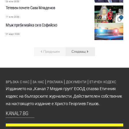
23 юни 2026
Тетевен почете Сава Младенов
11 юли 2026
25
Мъж преби майка си в Софийско
27 март 2026
Предишен
Следващ
ВРЪЗКА С НАС
ЗА НАС
РЕКЛАМА
ДОКУМЕНТИ
ЕТИЧЕН КОДЕКС
Изданието на „Канал 7 Медия груп“ ЕООД спазва Етичния
кодекс на българските журналисти. Действителен собственик
на настоящето издание е Христо Георгиев Гешов.
KANAL7.BG