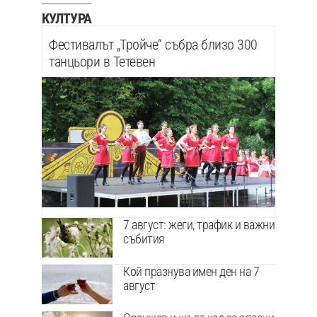
КУЛТУРА
Фестивалът „Тройче“ събра близо 300
танцьори в Тетевен
7 август: жеги, трафик и важни
събития
Кой празнува имен ден на 7
август