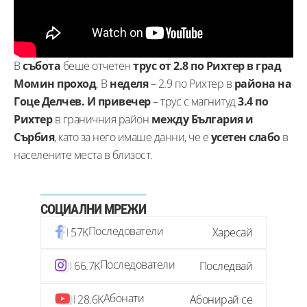
В
събота
беше отчетен
трус от 2.8 по Рихтер в град
Момин проход
. В
неделя
– 2.9 по Рихтер в
района на
Гоце Делчев. И привечер
– трус с магнитуд
3.4 по
Рихтер
в граничния район
между България и
Сърбия
, като за него имаше данни, че е
усетен
слабо
в
населените места в близост.
СОЦИАЛНИ МРЕЖИ
Последователи
57K
Харесай
Последователи
66.7K
Последвай
Абонати
28.6K
Абонирай се