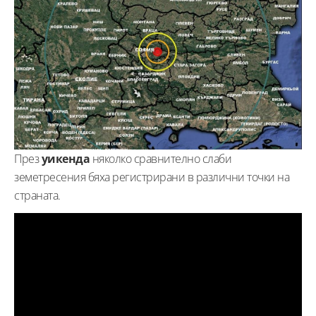
През
уикенда
няколко сравнително слаби
земетресения бяха регистрирани в различни точки на
страната.