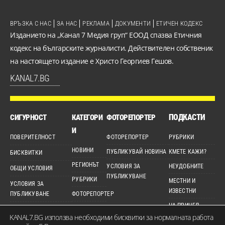
ВРЪЗКА С НАС
ЗА НАС
РЕКЛАМА
ДОКУМЕНТИ
ЕТИЧЕН КОДЕКС
Изданието на „Канал 7 Медия груп“ ЕООД спазва Етичния
кодекс на българските журналисти. Действителен собственик
на настоящето издание е Христо Георгиев Гешов.
KANAL7.BG
ПОДКАСТИ
СИГУРНОСТ
КАТЕГОРИ
ФОТОРЕПОРТЕР
И
ПОВЕРИТЕЛНОСТ
ФОТОРЕПОРТЕР
РУБРИКИ
НОВИНИ
ПУБЛИКУВАЙ НОВИНА
КМЕТЕ КАЖИ?
БИСКВИТКИ
РЕГИОНЪТ
УСЛОВИЯ ЗА
НЕУДОБНИТЕ
ОБЩИ УСЛОВИЯ
ПУБЛИКУВАНЕ
РУБРИКИ
МЕСТНИ И
УСЛОВИЯ ЗА
ИЗВЕСТНИ
ПУБЛИКУВАНЕ
ФОТОРЕПОРТЕР
НА ПРИЦЕЛ
ДЕТЕКТОР
ЕТИЧЕН КОДЕКС
KANAL7.BG използва необходими бисквитки за нормалната работа
ВИДЕО
КАРТА НА САЙТА