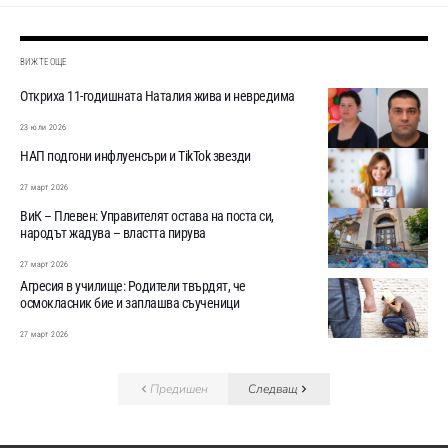
ВИЖТЕ ОЩЕ
Откриха 11-годишната Наталия жива и невредима
23 юли 2026
НАП подгони инфлуенсъри и TikTok звезди
27 март 2026
ВиК – Плевен: Управителят остава на поста си,
народът жадува – властта пирува
27 март 2026
Агресия в училище: Родители твърдят, че
осмокласник бие и заплашва съученици
27 март 2026
Предишен
Следващ