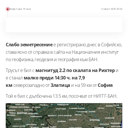
преди 5 дни 19 часа
3 август 2026 20:06
Слабо
земетресение
е регистрирано днес в Софийско,
става ясно от справка в сайта на Националния институт
по геофизика, геодезия и география към БАН.
Трусът е бил с
магнитуд 2.2 по скалата на Рихтер
и
е станал
малко преди 14:30 ч. на 7,9
км
северозападно от
Златица
и на 59 км от
София
.
Той е бил с дълбочина 13.5 км, посочват от НИГГГ-БАН.