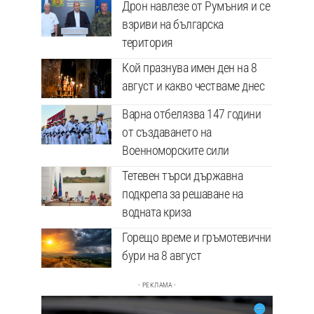
Дрон навлезе от Румъния и се
взриви на българска
територия
Кой празнува имен ден на 8
август и какво честваме днес
Варна отбелязва 147 години
от създаването на
Военноморските сили
Тетевен търси държавна
подкрепа за решаване на
водната криза
Горещо време и гръмотевични
бури на 8 август
- РЕКЛАМА -