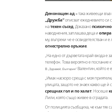
Денонощен ад –
така живеещи във 
„Дружба“
описват ежедневието си 
на
техен съсед
. Доказано
психично
наводнения, заплашва деца и
опира
му, въпреки че е освидетелстван и е
огнестрелно оръжие
.
„На едно от дърветата край входа е 
телефон. Това вероятно е послание къ
в
Валентин, който е 
„Здравей, България”
„Имах наскоро среща с моя приятелка
улицата, защото не знаех какво ще ѝ с
срещнах гол и по халат
. Носеше
к
Лили, която също живее в сградата.
От полицията съобщиха, че към тях с