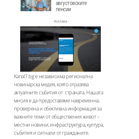
августовските
пенсии
- РЕКЛАМА -
Kanal7.bg е независима регионална
новинарска медия, която отразява
актуалните събития от страната. Нашата
мисия е да предоставяме навременна,
проверена и обективна информация за
важните теми от обществения живот –
местни новини, инфраструктура, култура,
събития и сигнали от гражданите.