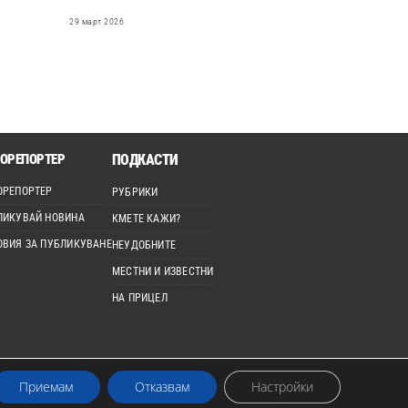
29 март 2026
ОРЕПОРТЕР
ПОДКАСТИ
ОРЕПОРТЕР
РУБРИКИ
ЛИКУВАЙ НОВИНА
КМЕТЕ КАЖИ?
ОВИЯ ЗА ПУБЛИКУВАНЕ
НЕУДОБНИТЕ
МЕСТНИ И ИЗВЕСТНИ
НА ПРИЦЕЛ
Приемам
Отказвам
Настройки
лзвано без изрично разрешение.