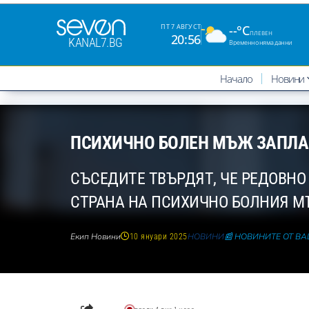
--°C
ПТ 7 АВГУСТ
ПЛЕВЕН
20:56
KANAL7.BG
Временно няма данни
Начало
Новини
ПСИХИЧНО БОЛЕН МЪЖ ЗАПЛАШ
СЪСЕДИТЕ ТВЪРДЯТ, ЧЕ РЕДОВН
СТРАНА НА ПСИХИЧНО БОЛНИЯ М
Екип Новини
НОВИНИ
📰 НОВИНИТЕ ОТ В
10 януари 2025