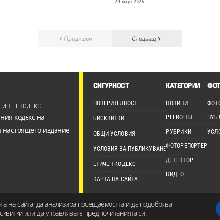
29 март 2026
Предишен
Следващ
СИГУРНОСТ
КАТЕГОРИИ
ФОТ
ПОВЕРИТЕЛНОСТ
НОВИНИ
ФОТ
ТИЧЕН КОДЕКС
ния кодекс на
РЕГИОНЪТ
ПУБ
БИСКВИТКИ
а настоящето издание
РУБРИКИ
УСЛ
ОБЩИ УСЛОВИЯ
ФОТОРЕПОРТЕР
УСЛОВИЯ ЗА ПУБЛИКУВАНЕ
ДЕТЕКТОР
ЕТИЧЕН КОДЕКС
ВИДЕО
КАРТА НА САЙТА
ота на сайта, да анализира посещаемостта и да подобрява
анието на сайта е собственост на Канал 7 Медия Груп ЕООД и не може да бъде изпо
квитки или да управлявате предпочитанията си.