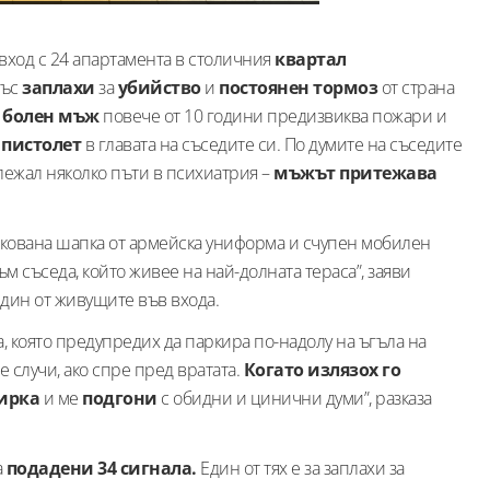
вход с 24 апартамента в столичния
квартал
със
заплахи
за
убийство
и
постоянен тормоз
от страна
 болен мъж
повече от 10 години предизвиква пожари и
 пистолет
в главата на съседите си. По думите на съседите
 лежал няколко пъти в психиатрия –
мъжът притежава
закована шапка от армейска униформа и счупен мобилен
м съседа, който живее на най-долната тераса”, заяви
един от живущите във входа.
, която предупредих да паркира по-надолу на ъгъла на
е случи, ако спре пред вратата.
Когато излязох го
ирка
и ме
подгони
с обидни и цинични думи”, разказа
а
подадени 34 сигнала.
Един от тях е за заплахи за