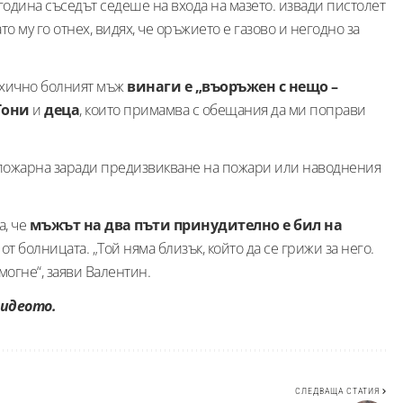
година съседът седеше на входа на мазето. извади пистолет
то му го отнех, видях, че оръжието е газово и негодно за
сихично болният мъж
винаги е „въоръжен с нещо –
Гони
и
деца
, които примамва с обещания да ми поправи
 пожарна заради предизвикване на пожари или наводнения
а, че
мъжът на два пъти принудително е бил на
 от болницата. „Той няма близък, който да се грижи за него.
могне“, заяви Валентин.
видеото.
СЛЕДВАЩА СТАТИЯ