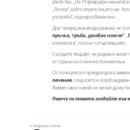
убийство. „На 19 февруари миналата 
„Люгер”, който опря в лицето ми. Кога
употреба”, подчерта Валентин.
Друг живущ във входа разказа, че п
пръчка, тръба, джобно ножче”
. „
колелетата”, посочи потърпевшият.
Съседите твърдят, че редовно викат
от страна на психично болния мъж.
От полицията и прокуратурата заявих
лечение
, след което е освобождаван
Живее сам и никой не желае да му по
Повече по темата гледайте във 
ПРЕДИШНА СТАТИЯ