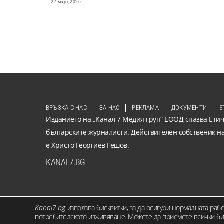
27 март 2026
ВРЪЗКА С НАС
ЗА НАС
РЕКЛАМА
ДОКУМЕНТИ
Е
Изданието на „Канал 7 Медия груп“ ЕООД спазва Етич
българските журналисти. Действителен собственик н
е Христо Георгиев Гешов.
KANAL7.BG
Kanal7.bg
използва бисквитки, за да осигури нормалната раб
© 2026 KANAL7.BG – МЕСТЕН ГЛАС. Всички права запазени. Съдърж
потребителското изживяване. Можете да приемете всички бис