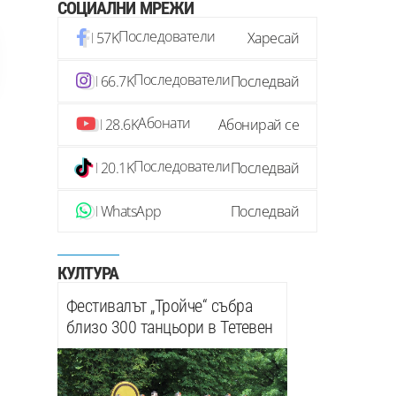
СОЦИАЛНИ МРЕЖИ
Последователи
57K
Харесай
Последователи
66.7K
Последвай
Абонати
28.6K
Абонирай се
Последователи
20.1K
Последвай
WhatsApp
Последвай
КУЛТУРА
Фестивалът „Тройче“ събра
близо 300 танцьори в Тетевен