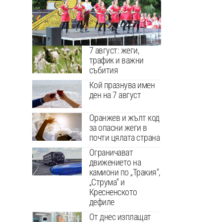
7 август: жеги,
трафик и важни
събития
Кой празнува имен
ден на 7 август
Оранжев и жълт код
за опасни жеги в
почти цялата страна
Ограничават
движението на
камиони по „Тракия“,
„Струма“ и
Кресненското
дефиле
От днес изплащат