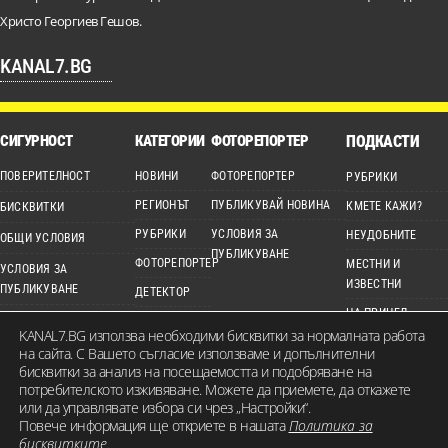
Христо Георгиев Гешов.
KANAL7.BG
СИГУРНОСТ
КАТЕГОРИИ
ФОТОРЕПОРТЕР
ПОДКАСТИ
ПОВЕРИТЕЛНОСТ
НОВИНИ
ФОТОРЕПОРТЕР
РУБРИКИ
РЕГИОНЪТ
ПУБЛИКУВАЙ НОВИНА
КМЕТЕ КАЖИ?
БИСКВИТКИ
РУБРИКИ
УСЛОВИЯ ЗА
НЕУДОБНИТЕ
ОБЩИ УСЛОВИЯ
ПУБЛИКУВАНЕ
ФОТОРЕПОРТЕР
МЕСТНИ И
УСЛОВИЯ ЗА
ИЗВЕСТНИ
ПУБЛИКУВАНЕ
ДЕТЕКТОР
НА ПРИЦЕЛ
ЕТИЧЕН КОДЕКС
ВИДЕО
KANAL7.BG използва необходими бисквитки за нормалната работа
КАРТА НА САЙТА
на сайта. С Вашето съгласие използваме и допълнителни
бисквитки за анализ на посещаемостта и подобряване на
потребителското изживяване. Можете да приемете, да откажете
или да управлявате избора си чрез „Настройки“.
Повече информация ще откриете в нашата
Политика за
© 2026 KANAL7.BG – МЕСТЕН ГЛАС. Всички права запазени. Съдържанието на
бисквитките.