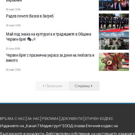
28 март 2026
Радев почете Вазов в Загреб
28 март 2026
Май под знака на културата и традициите в Община
Червен бряг 🎭🎶
23 юни 2026
Червен бряг с празнична украса за деня на любовта и
виното
28 март 2026
Предишен
Следващ
ВРЪЗКА С НАС
ЗА НАС
РЕКЛАМА
ДОКУМЕНТИ
ЕТИЧЕН КОДЕКС
Изданието на „Канал 7 Медия груп“ ЕООД спазва Етичния кодекс на
българските журналисти. Действителен собственик на настоящето издание е