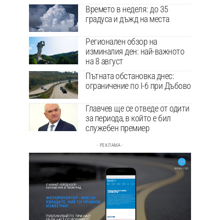
Времето в неделя: до 35
градуса и дъжд на места
Регионален обзор на
изминалия ден: най-важното
на 8 август
Пътната обстановка днес:
ограничение по I-6 при Дъбово
Главчев ще се отведе от одити
за периода, в който е бил
служебен премиер
- РЕКЛАМА -