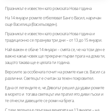
Празникът е известен като ромската Нова година
На 14 януари ромите отбелязват Банго Васил, наричан
още Василица (Васильовден).
Празникът е известен като ромската Нова година и
традиционно се празнува три дни – от 13 до 15 януари.
Най-важен е обаче 14 януари – смята се, че на този ден е
важно какъв човек ще прекрачи първи прага на дома ти,
защото такава ще е цялата ти година.
Версиите за особената почит на ромите към св. Васил са
различни. Светецът е считан за техен покровител.
Една от легендите е, че Дяволът решил да удави ромите
в морето и тогава светецът им пратил ято диви гъски и
те отнесли давещите се роми на брега.
С тази легенда е свързана вечерята на 13 януари – на