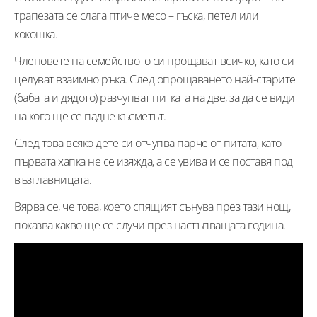
трапезата се слага птиче месо – гъска, петел или
кокошка.
Членовете на семейството си прощават всичко, като си
целуват взаимно ръка. След опрощаването най-старите
(бабата и дядото) разчупват питката на две, за да се види
на кого ще се падне късметът.
След това всяко дете си отчупва парче от питата, като
първата хапка не се изяжда, а се увива и се поставя под
възглавницата.
Вярва се, че това, което спящият сънува през тази нощ,
показва какво ще се случи през настъпващата година.