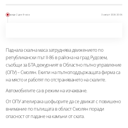
преди 2 дни 8 часа
3 август 2026 20:06
Паднала скална маса затруднява движението по
републикански път II-86 в района на град Рудозем,
съобщи за БТА дежурният в Областно пътно управление
(ОПУ) – Смолян. Екипи на пътноподдържащата фирма са
на място и работят по отстраняването на скалите.
Автомобилите са в режим на изчакване.
От ОПУ апелираха шофьорите да се движат с повишено
внимание по пътищата в област Смолян поради
опасност от падане на камъни от ската.