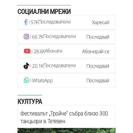
СОЦИАЛНИ МРЕЖИ
Последователи
57K
Харесай
Последователи
66.7K
Последвай
Абонати
28.6K
Абонирай се
Последователи
20.1K
Последвай
WhatsApp
Последвай
КУЛТУРА
Фестивалът „Тройче“ събра близо 300
танцьори в Тетевен