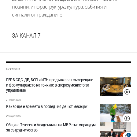
новини, инфраструктура, култура, събития и
сигнали от гражданите.
ЗА КАНАЛ 7
ВИЖТЕ ОЩЕ
ГЕРБ-СДС, ДБ, БСП и ИТН продължават със срещите
и формулирането на точките в споразумението за
управление
27 март 2026
Какво ще е времето в последния ден от месеца?
29 март 2026
Община Тетевен и Академията на МВР с меморандум
за сътрудничество
1