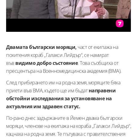
Двамата български моряци,
част от екипажа на
похитения кораб „Галакси Лийдър“, се намират
във
видимо добро състояние
. Това съобщиха от
пресцентъра на Военномедицинска академия (ВМА).
След прибирането им на родна земя, моряците бяха
приети във ВМА, където ще им бъдат
направени
обстойни изследвания за установяване на
актуалния им здравен статус.
По-рано днес задържаните в Йемен двама български
моряци, членове на екипажа на кораба „Галакси Лийдър“,
кацнаха на родна земя. Те пътуваха с правителствения