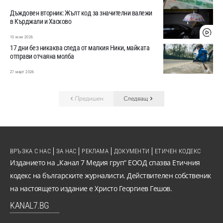
Дъждовен вторник: Жълт код за значителни валежи
в Кърджали и Хасково
10 юни 2026
17 дни без никаква следа от малкия Ники, майката
отправи отчаяна молба
27 март 2026
Предишен
Следващ
ВРЪЗКА С НАС
ЗА НАС
РЕКЛАМА
ДОКУМЕНТИ
ЕТИЧЕН КОДЕКС
Изданието на „Канал 7 Медия груп“ ЕООД спазва Етичния
кодекс на българските журналисти. Действителен собственик
на настоящето издание е Христо Георгиев Гешов.
KANAL7.BG