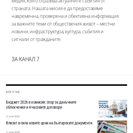
медия, която отразява актуалните събития от
страната. Нашата мисия е да предоставяме
навременна, проверена и обективна информация
за важните теми от обществения живот – местни
новини, инфраструктура, култура, събития и
сигнали от гражданите.
ЗА КАНАЛ 7
ВИЖТЕ ОЩЕ
Бюджет 2026 в комисия: спор за данъчните
облекчения и 4-часовите договори
21 юли 2026
Влизат в сила новите цени на българските документи
11 юли 2026