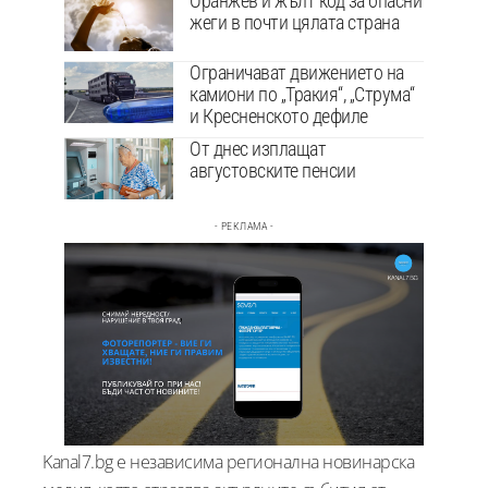
Оранжев и жълт код за опасни
жеги в почти цялата страна
Ограничават движението на
камиони по „Тракия“, „Струма“
и Кресненското дефиле
От днес изплащат
августовските пенсии
- РЕКЛАМА -
Kanal7.bg е независима регионална новинарска