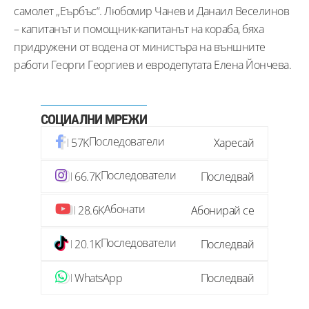
самолет „Еърбъс“. Любомир Чанев и Данаил Веселинов
– капитанът и помощник-капитанът на кораба, бяха
придружени от водена от министъра на външните
работи Георги Георгиев и евродепутата Елена Йончева.
СОЦИАЛНИ МРЕЖИ
Последователи
57K
Харесай
Последователи
66.7K
Последвай
Абонати
28.6K
Абонирай се
Последователи
20.1K
Последвай
WhatsApp
Последвай