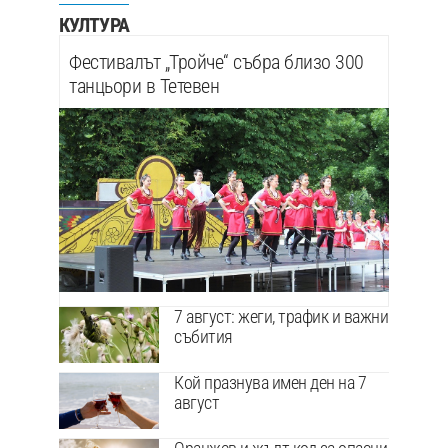
КУЛТУРА
Фестивалът „Тройче“ събра близо 300
танцьори в Тетевен
7 август: жеги, трафик и важни
събития
Кой празнува имен ден на 7
август