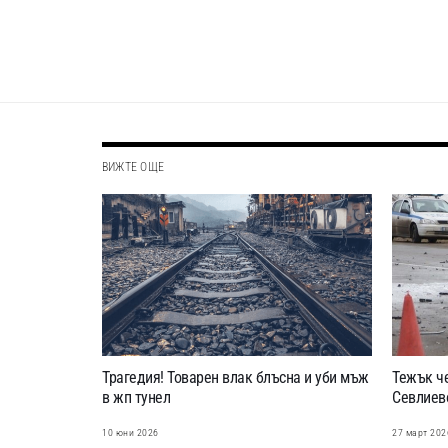
ВИЖТЕ ОЩЕ
Трагедия! Товарен влак блъсна и уби мъж
Тежък че
в жп тунел
Севлиев
10 юни 2026
27 март 202