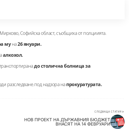
Мирково, Софийска област, съобщиха от полциията.
ра му
на
26 януари.
а
алкохол.
 транспортирана
до столична болница за
води разследване.под надзора на
прокуратурата.
СЛЕДВАЩА СТАТИЯ
НОВ ПРОЕКТ НА ДЪРЖАВНИЯ БЮДЖЕТ
ВНАСЯТ НА 14 ФЕВРУАРИ