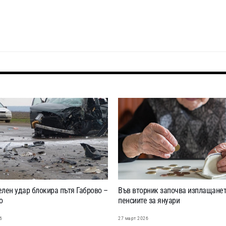
лен удар блокира пътя Габрово –
Във вторник започва изплащанет
о
пенсиите за януари
6
27 март 2026