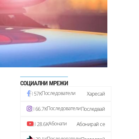
СОЦИАЛНИ МРЕЖИ
Последователи
57K
Харесай
Последователи
66.7K
Последвай
Абонати
28.6K
Абонирай се
Последователи