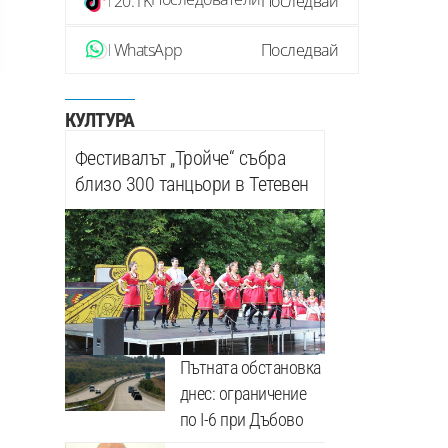
20.1K
Последвай
WhatsApp
Последвай
КУЛТУРА
Фестивалът „Тройче“ събра
близо 300 танцьори в Тетевен
Пътната обстановка
днес: ограничение
по I-6 при Дъбово