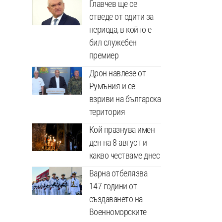
Главчев ще се
отведе от одити за
периода, в който е
бил служебен
премиер
Дрон навлезе от
Румъния и се
взриви на българска
територия
Кой празнува имен
ден на 8 август и
какво честваме днес
Варна отбелязва
147 години от
създаването на
Военноморските