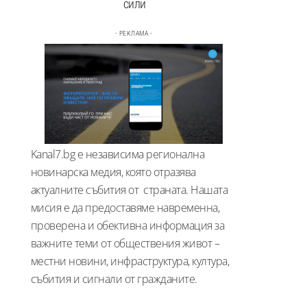
сили
- РЕКЛАМА -
Kanal7.bg е независима регионална
новинарска медия, която отразява
актуалните събития от страната. Нашата
мисия е да предоставяме навременна,
проверена и обективна информация за
важните теми от обществения живот –
местни новини, инфраструктура, култура,
събития и сигнали от гражданите.