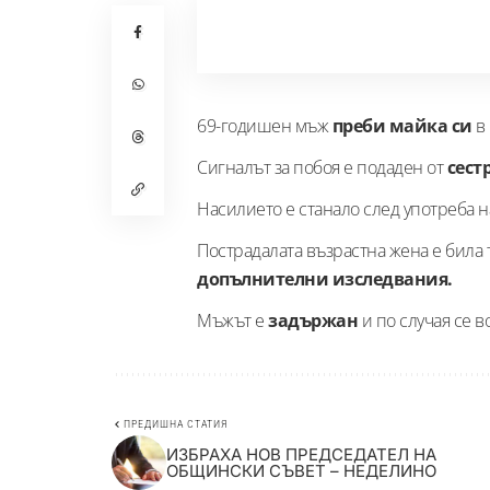
69-годишен мъж
преби майка си
в 
Сигналът за побоя е подаден от
сест
Насилието е станало след употреба н
Пострадалата възрастна жена е била
допълнителни изследвания.
Мъжът е
задържан
и по случая се 
ПРЕДИШНА СТАТИЯ
ИЗБРАХА НОВ ПРЕДСЕДАТЕЛ НА
ОБЩИНСКИ СЪВЕТ – НЕДЕЛИНО