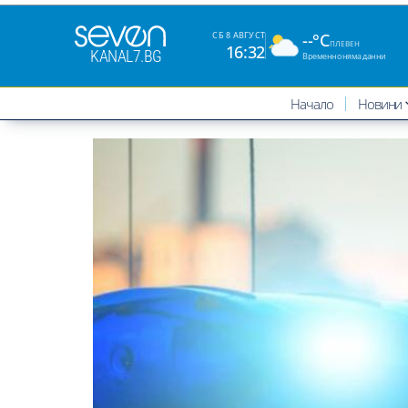
--°C
СБ 8 АВГУСТ
ПЛЕВЕН
16:32
KANAL7.BG
Временно няма данни
Начало
Новини