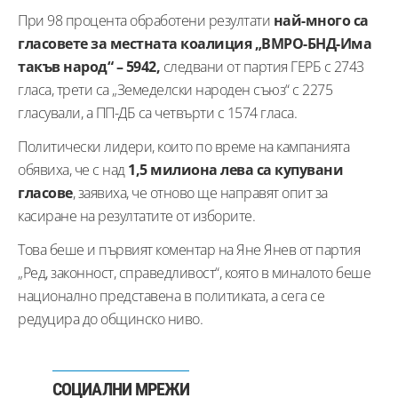
При 98 процента обработени резултати
най-много са
гласовете за местната коалиция „ВМРО-БНД-Има
такъв народ“ – 5942,
следвани от партия ГЕРБ с 2743
гласа, трети са „Земеделски народен съюз“ с 2275
гласували, а ПП-ДБ са четвърти с 1574 гласа.
Политически лидери, които по време на кампанията
обявиха, че с над
1,5 милиона лева са купувани
гласове
, заявиха, че отново ще направят опит за
касиране на резултатите от изборите.
Това беше и първият коментар на Яне Янев от партия
„Ред, законност, справедливост“, която в миналото беше
национално представена в политиката, а сега се
редуцира до общинско ниво.
СОЦИАЛНИ МРЕЖИ