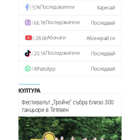
Последователи
57K
Харесай
Последователи
66.7K
Последвай
Абонати
28.6K
Абонирай се
Последователи
20.1K
Последвай
WhatsApp
Последвай
КУЛТУРА
Фестивалът „Тройче“ събра близо 300
танцьори в Тетевен