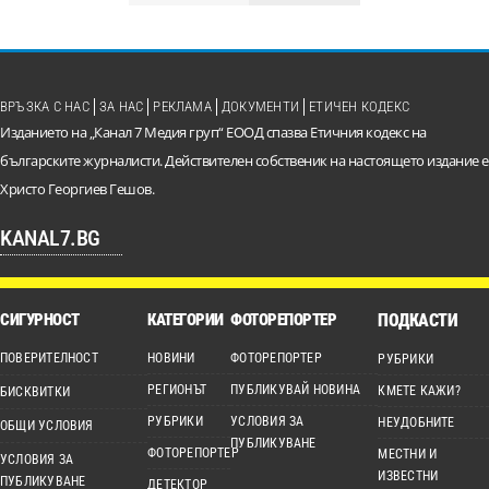
ВРЪЗКА С НАС
ЗА НАС
РЕКЛАМА
ДОКУМЕНТИ
ЕТИЧЕН КОДЕКС
Изданието на „Канал 7 Медия груп“ ЕООД спазва Етичния кодекс на
българските журналисти. Действителен собственик на настоящето издание е
Христо Георгиев Гешов.
KANAL7.BG
СИГУРНОСТ
КАТЕГОРИИ
ФОТОРЕПОРТЕР
ПОДКАСТИ
ПОВЕРИТЕЛНОСТ
НОВИНИ
ФОТОРЕПОРТЕР
РУБРИКИ
РЕГИОНЪТ
ПУБЛИКУВАЙ НОВИНА
КМЕТЕ КАЖИ?
БИСКВИТКИ
РУБРИКИ
УСЛОВИЯ ЗА
НЕУДОБНИТЕ
ОБЩИ УСЛОВИЯ
ПУБЛИКУВАНЕ
ФОТОРЕПОРТЕР
МЕСТНИ И
УСЛОВИЯ ЗА
ИЗВЕСТНИ
ПУБЛИКУВАНЕ
ДЕТЕКТОР