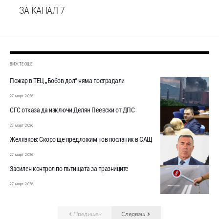
ЗА КАНАЛ 7
ВИЖТЕ ОЩЕ
Пожар в ТЕЦ „Бобов дол“-няма пострадали
27 март 2026
СГС отказа да изключи Делян Пеевски от ДПС
27 март 2026
Желязков: Скоро ще предложим нов посланик в САЩ
27 март 2026
Засилен контрол по пътищата за празниците
27 март 2026
Предишен
Следващ