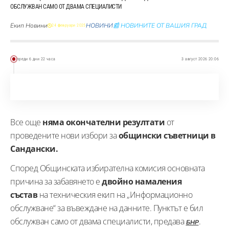
ОБСЛУЖВАН САМО ОТ ДВАМА СПЕЦИАЛИСТИ
Екип Новини
НОВИНИ
📰 НОВИНИТЕ ОТ ВАШИЯ ГРАД
24 февруари 2025
преди 6 дни 22 часа
3 август 2026 20:06
Все още
няма окончателни резултати
от
проведените нови избори за
общински съветници в
Сандански.
Според Общинската избирателна комисия основната
причина за забавянето е
двойно намаления
състав
на техническия екип на „Информационно
обслужване“ за въвеждане на данните. Пунктът е бил
обслужван само от двама специалисти, предава
.
БНР