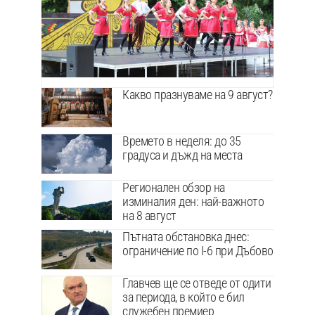
Какво празнуваме на 9 август?
Времето в неделя: до 35
градуса и дъжд на места
Регионален обзор на
изминалия ден: най-важното
на 8 август
Пътната обстановка днес:
ограничение по I-6 при Дъбово
Главчев ще се отведе от одити
за периода, в който е бил
служебен премиер