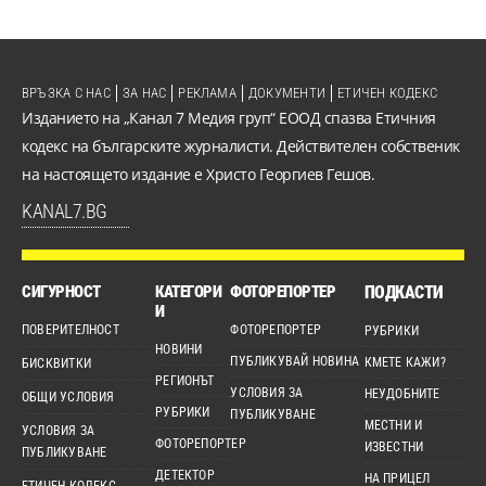
ВРЪЗКА С НАС
ЗА НАС
РЕКЛАМА
ДОКУМЕНТИ
ЕТИЧЕН КОДЕКС
Изданието на „Канал 7 Медия груп“ ЕООД спазва Етичния
кодекс на българските журналисти. Действителен собственик
на настоящето издание е Христо Георгиев Гешов.
KANAL7.BG
СИГУРНОСТ
КАТЕГОРИ
ФОТОРЕПОРТЕР
ПОДКАСТИ
И
ПОВЕРИТЕЛНОСТ
ФОТОРЕПОРТЕР
РУБРИКИ
НОВИНИ
ПУБЛИКУВАЙ НОВИНА
КМЕТЕ КАЖИ?
БИСКВИТКИ
РЕГИОНЪТ
УСЛОВИЯ ЗА
НЕУДОБНИТЕ
ОБЩИ УСЛОВИЯ
РУБРИКИ
ПУБЛИКУВАНЕ
МЕСТНИ И
УСЛОВИЯ ЗА
ФОТОРЕПОРТЕР
ИЗВЕСТНИ
ПУБЛИКУВАНЕ
ДЕТЕКТОР
НА ПРИЦЕЛ
ЕТИЧЕН КОДЕКС