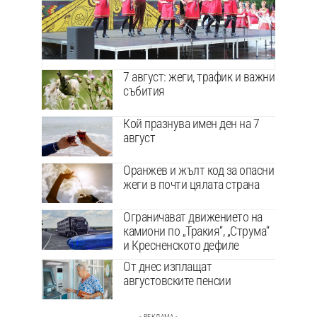
7 август: жеги, трафик и важни
събития
Кой празнува имен ден на 7
август
Оранжев и жълт код за опасни
жеги в почти цялата страна
Ограничават движението на
камиони по „Тракия“, „Струма“
и Кресненското дефиле
От днес изплащат
августовските пенсии
- РЕКЛАМА -