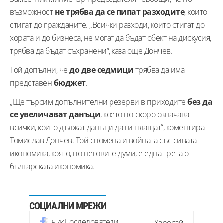
възможност
не трябва да се пипат разходите
, които
стигат до гражданите. „Всички разходи, които стигат до
хората и до бизнеса, не могат да бъдат обект на дискусия,
трябва да бъдат съхранени“, каза още Дончев.
Той допълни, че
до две седмици
трябва да има
представен
бюджет
.
„Ще търсим допълнителни резерви в приходите
без да
се увеличават данъци
, което по-скоро означава
всички, които дължат данъци да ги плащат“, коментира
Томислав Дончев. Той спомена и войната със сивата
икономика, която, по неговите думи, е една трета от
българската икономика.
СОЦИАЛНИ МРЕЖИ
Последователи
57K
Харесай