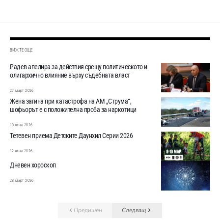
ВИЖТЕ ОЩЕ
Радев апелира за действия срещу политическото и
олигархично влияние върху съдебната власт
27 март 2026
Жена загина при катастрофа на АМ „Струма“,
шофьорът е с положителна проба за наркотици
10 юни 2026
Тетевен приема Детските Даунхил Серии 2026
12 юни 2026
Дневен хороскоп
28 март 2026
Предишен
Следващ