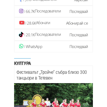
Последователи
66.7K
Последвай
Абонати
28.6K
Абонирай се
Последователи
20.1K
Последвай
WhatsApp
Последвай
КУЛТУРА
Фестивалът „Тройче“ събра близо 300
танцьори в Тетевен