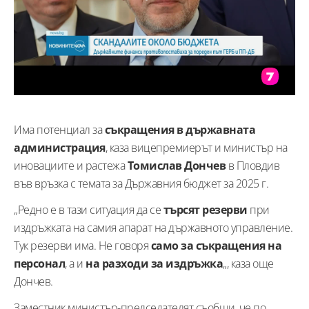
Има потенциал за
съкращения в държавната
администрация
, каза вицепремиерът и министър на
иновациите и растежа
Томислав Дончев
в Пловдив
във връзка с темата за Държавния бюджет за 2025 г.
„Редно е в тази ситуация да се
търсят резерви
при
издръжката на самия апарат на държавното управление.
Тук резерви има. Не говоря
само за съкращения на
персонал
, а и
на разходи за издръжка
„, каза още
Дончев.
Заместник министър-председателят съобщи, че по