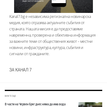
Kanal7.bg е независима регионална новинарска
медия, която отразява актуалните събития от
страната. Нашата мисия е да предоставяме
навременна, проверена и обективна информация
за важните теми от обществения живот – местни
новини, инфраструктура, култура, събития и
сигнали от гражданите.
ЗА КАНАЛ 7
ВИЖТЕ ОЩЕ
В части на Червен бряг днес няма да има вода