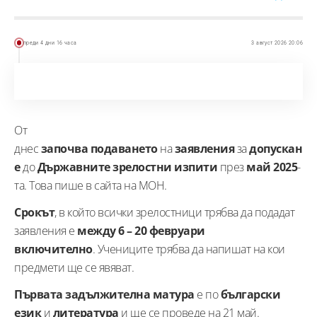
преди 4 дни 16 часа
3 август 2026 20:06
От
днес
започва подаването
на
заявления
за
допускан
е
до
Държавните зрелостни изпити
през
май 2025
-
та. Това пише в сайта на МОН.
Срокът
, в който всички зрелостници трябва да подадат
заявления е
между 6 – 20 февруари
включително
. Учениците трябва да напишат на кои
предмети ще се явяват.
Първата задължителна матура
е по
български
език
и
литература
и ще се проведе на 21 май.