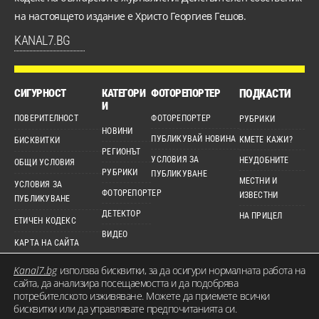
на настоящето издание е Христо Георгиев Гешов.
KANAL7.BG
СИГУРНОСТ
КАТЕГОРИ
ФОТОРЕПОРТЕР
ПОДКАСТИ
И
ПОВЕРИТЕЛНОСТ
ФОТОРЕПОРТЕР
РУБРИКИ
НОВИНИ
ПУБЛИКУВАЙ НОВИНА
КМЕТЕ КАЖИ?
БИСКВИТКИ
РЕГИОНЪТ
УСЛОВИЯ ЗА
НЕУДОБНИТЕ
ОБЩИ УСЛОВИЯ
РУБРИКИ
ПУБЛИКУВАНЕ
МЕСТНИ И
УСЛОВИЯ ЗА
ФОТОРЕПОРТЕР
ИЗВЕСТНИ
ПУБЛИКУВАНЕ
ДЕТЕКТОР
НА ПРИЦЕЛ
ЕТИЧЕН КОДЕКС
ВИДЕО
КАРТА НА САЙТА
Kanal7.bg
използва бисквитки, за да осигури нормалната работа на
сайта, да анализира посещаемостта и да подобрява
потребителското изживяване. Можете да приемете всички
© 2026 KANAL7.BG – МЕСТЕН ГЛАС. Всички права запазени. Съдържанието на
бисквитки или да управлявате предпочитанията си.