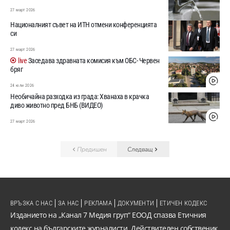
27 март 2026
Националният съвет на ИТН отмени конференцията
си
27 март 2026
Заседава здравната комисия към ОБС- Червен
бряг
24 юли 2026
Необичайна разходка из града: Хванаха в крачка
диво животно пред БНБ (ВИДЕО)
27 март 2026
Предишен
Следващ
ВРЪЗКА С НАС
ЗА НАС
РЕКЛАМА
ДОКУМЕНТИ
ЕТИЧЕН КОДЕКС
Изданието на „Канал 7 Медия груп“ ЕООД спазва Етичния
кодекс на българските журналисти. Действителен собственик