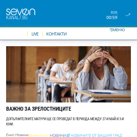
808
--°
00:59
KANAL7.BG
МЕНЮ
НОВИНИ
LIVE
КОНТАКТИ
ВАЖНО ЗА ЗРЕЛОСТНИЦИТЕ
ДОПЪЛНИТЕЛНИТЕ МАТУРИ ЩЕ СЕ ПРОВЕДАТ В ПЕРИОДА МЕЖДУ 27-И МАЙ И 3-И
ЮНИ.
Екип Новини
НОВИНИ
📰 НОВИНИТЕ ОТ ВАШИЯ ГРАД
6 февруари 2025