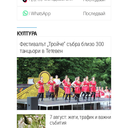
WhatsApp
Последвай
КУЛТУРА
Фестивалът „Тройче“ събра близо 300
танцьори в Тетевен
7 август: жеги, трафик и важни
събития