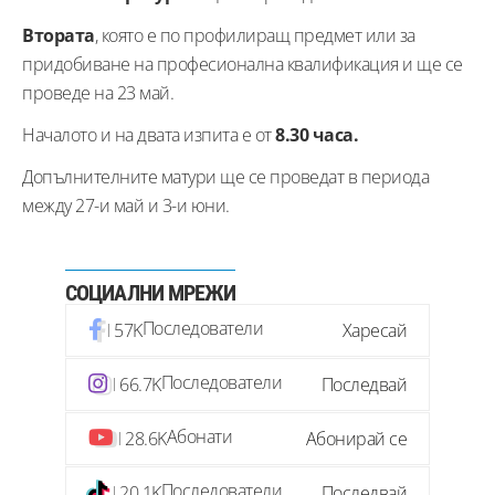
Втората
, която е по профилиращ предмет или за
придобиване на професионална квалификация и ще се
проведе на 23 май.
Началото и на двата изпита е от
8.30 часа.
Допълнителните матури ще се проведат в периода
между 27-и май и 3-и юни.
СОЦИАЛНИ МРЕЖИ
Последователи
57K
Харесай
Последователи
66.7K
Последвай
Абонати
28.6K
Абонирай се
Последователи
20.1K
Последвай