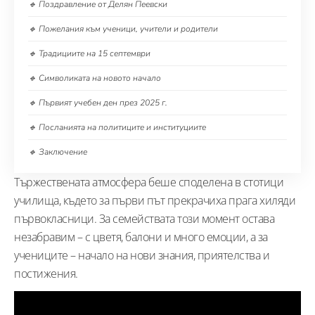
🔹 Поздравление от Делян Пеевски
🔹 Пожелания към ученици, учители и родители
🔹 Традициите на 15 септември
🔹 Символиката на новото начало
🔹 Първият учебен ден през 2025 г.
🔹 Посланията на политиците и институциите
🔹 Заключение
Тържествената атмосфера беше споделена в стотици
училища, където за първи път прекрачиха прага хиляди
първокласници. За семействата този момент остава
незабравим – с цветя, балони и много емоции, а за
учениците – начало на нови знания, приятелства и
постижения.