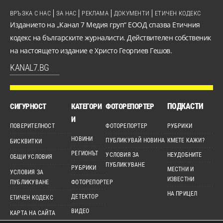
ВРЪЗКА С НАС
ЗА НАС
РЕКЛАМА
ДОКУМЕНТИ
ЕТИЧЕН КОДЕКС
Изданието на „Канал 7 Медия груп“ ЕООД спазва Етичния
кодекс на българските журналисти. Действителен собственик
на настоящето издание е Христо Георгиев Гешов.
KANAL7.BG
ПОДКАСТИ
СИГУРНОСТ
КАТЕГОРИ
ФОТОРЕПОРТЕР
И
ПОВЕРИТЕЛНОСТ
ФОТОРЕПОРТЕР
РУБРИКИ
НОВИНИ
ПУБЛИКУВАЙ НОВИНА
КМЕТЕ КАЖИ?
БИСКВИТКИ
РЕГИОНЪТ
УСЛОВИЯ ЗА
НЕУДОБНИТЕ
ОБЩИ УСЛОВИЯ
ПУБЛИКУВАНЕ
РУБРИКИ
МЕСТНИ И
УСЛОВИЯ ЗА
ИЗВЕСТНИ
ПУБЛИКУВАНЕ
ФОТОРЕПОРТЕР
НА ПРИЦЕЛ
ДЕТЕКТОР
ЕТИЧЕН КОДЕКС
ВИДЕО
КАРТА НА САЙТА