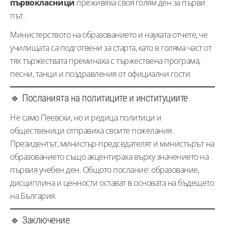
първокласници
преживяха своя голям ден за първи
път.
Министерството на образованието и науката отчете, че
училищата са подготвени за старта, като в голяма част от
тях тържествата преминаха с тържествена програма,
песни, танци и поздравления от официални гости.
🔹 Посланията на политиците и институциите
Не само Пеевски, но и редица политици и
общественици отправиха своите пожелания.
Президентът, министър-председателят и министърът на
образованието също акцентираха върху значението на
първия учебен ден. Общото послание: образование,
дисциплина и ценности остават в основата на бъдещето
на България.
🔹 Заключение