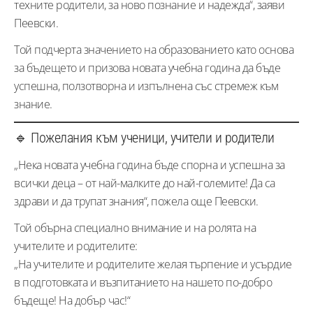
техните родители, за ново познание и надежда“, заяви
Пеевски.
Той подчерта значението на образованието като основа
за бъдещето и призова новата учебна година да бъде
успешна, ползотворна и изпълнена със стремеж към
знание.
🔹 Пожелания към ученици, учители и родители
„Нека новата учебна година бъде спорна и успешна за
всички деца – от най-малките до най-големите! Да са
здрави и да трупат знания“, пожела още Пеевски.
Той обърна специално внимание и на ролята на
учителите и родителите:
„На учителите и родителите желая търпение и усърдие
в подготовката и възпитанието на нашето по-добро
бъдеще! На добър час!“