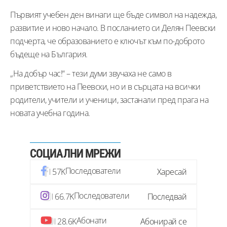
Първият учебен ден винаги ще бъде символ на надежда,
развитие и ново начало. В посланието си Делян Пеевски
подчерта, че образованието е ключът към по-доброто
бъдеще на България.
„На добър час!“ – тези думи звучаха не само в
приветствието на Пеевски, но и в сърцата на всички
родители, учители и ученици, застанали пред прага на
новата учебна година.
СОЦИАЛНИ МРЕЖИ
Последователи
57K
Харесай
Последователи
66.7K
Последвай
Абонати
28.6K
Абонирай се