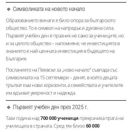
🔹 Символиката на новото начало
Образованието винаги е било опора за българското
общество. То е символ на напредък и духовна сила.
Първият учебен ден е празник не само за учениците, но
и за цялото общество – напомняне, че инвестицията в
знанието е най-ценната инвестиция в бъдещето на
България.
Посланието на Пеевски за „ново начало“ съвпада със
символиката на 15 септември – денят, в който децата
тръгват към нови хоризонти, а семействата и учителите
им вдъхват увереност и надежда.
🔹 Първият учебен ден през 2025 г.
Тази година над
700 000 ученици
прекрачиха прага на
училищата в страната. Сред тях близо
60 000