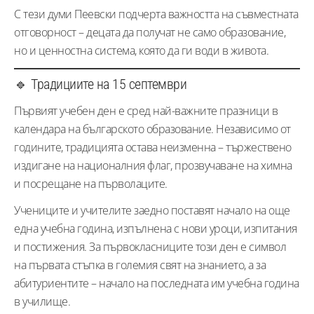
С тези думи Пеевски подчерта важността на съвместната
отговорност – децата да получат не само образование,
но и ценностна система, която да ги води в живота.
🔹 Традициите на 15 септември
Първият учебен ден е сред най-важните празници в
календара на българското образование. Независимо от
годините, традицията остава неизменна – тържествено
издигане на националния флаг, прозвучаване на химна
и посрещане на първолаците.
Учениците и учителите заедно поставят начало на още
една учебна година, изпълнена с нови уроци, изпитания
и постижения. За първокласниците този ден е символ
на първата стъпка в големия свят на знанието, а за
абитуриентите – начало на последната им учебна година
в училище.