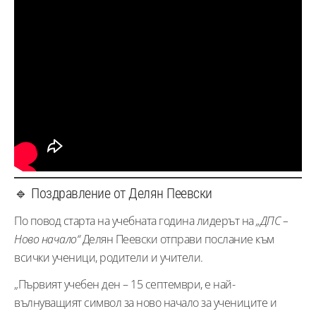
🔹 Поздравление от Делян Пеевски
По повод старта на учебната година лидерът на
„ДПС –
Ново начало“
Делян Пеевски отправи послание към
всички ученици, родители и учители.
„Първият учебен ден – 15 септември, е най-
вълнуващият символ за ново начало за учениците и