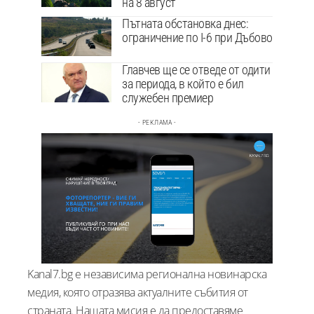
на 8 август
Пътната обстановка днес:
ограничение по I-6 при Дъбово
Главчев ще се отведе от одити
за периода, в който е бил
служебен премиер
- РЕКЛАМА -
Kanal7.bg е независима регионална новинарска
медия, която отразява актуалните събития от
страната. Нашата мисия е да предоставяме