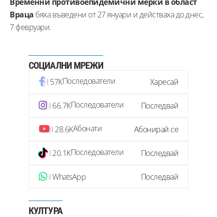
Временни противоепидемични мерки в област
Враца
бяха въведени от 27 януари и действаха до днес,
7 февруари.
СОЦИАЛНИ МРЕЖИ
Последователи
57K
Харесай
Последователи
66.7K
Последвай
Абонати
28.6K
Абонирай се
Последователи
20.1K
Последвай
WhatsApp
Последвай
КУЛТУРА