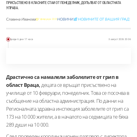
ПРИСЪСТВЕНО В КЛАСНИТЕ СТАИ ОТ ПОНЕДЕЛНИК, ДОПЪЛВАТ ОТ ОБЛАСТНАТА
УПРАВА.
Славина Иванова
НОВИНИ
📰 НОВИНИТЕ ОТ ВАШИЯ ГРАД
7 февруари 2025
преди 6 дни 17 часа
3 август 2026 20:06
Драстично са намалели заболелите от грип в
област Враца,
децата се връщат присъствено на
училище от 10 февруари, понеделник. Това се посочва в
съобщение на областна администрация. По данни на
Регионалната здравна инспекция заболелите от грип са
173 на 10 000 жители, а в началото на седмицата те бяха
289 души на 10 000.
След проведен координационен разговор с директора