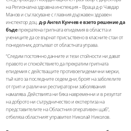
на Регионална здравна инспекция – Враца д-р Чавдар
Манов и съгласуване с главния държавен здравен
инспектор доц.
д-р Ангел Кунчев е взето решение да
бъде
прекратена грипната епидемия в областта и
учениците да се върнат присъствено в класните стаи от
понеделник, допълват от областната управа.
“Следим постоянно данните и тези стойности ни дават
правото и спокойствието да прекратим грипната
епидемия с действащите противоепидемични мерки,
тъй като за последните седем дни, броят на заболелите
от грип и различни респираторни заболявания
намалява. Действията ни бяха навременни и в резултат
на доброто ни сътрудничество и експертиза на
представителите на Областния оперативен щаб”,
отбеляза областният управител Николай Николов.