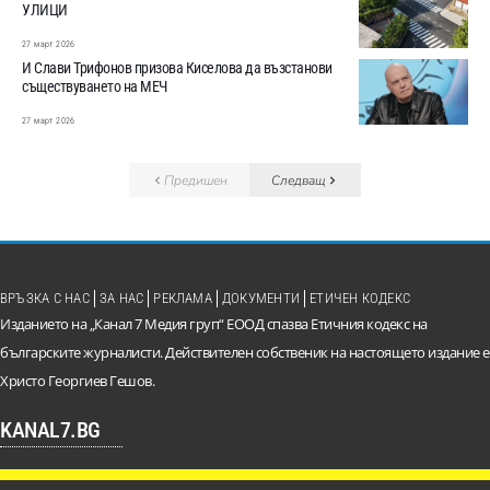
УЛИЦИ
27 март 2026
И Слави Трифонов призова Киселова да възстанови
съществуването на МЕЧ
27 март 2026
Предишен
Следващ
ВРЪЗКА С НАС
ЗА НАС
РЕКЛАМА
ДОКУМЕНТИ
ЕТИЧЕН КОДЕКС
Изданието на „Канал 7 Медия груп“ ЕООД спазва Етичния кодекс на
българските журналисти. Действителен собственик на настоящето издание е
Христо Георгиев Гешов.
KANAL7.BG