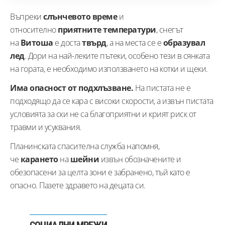
Въпреки
слънчевото време
и
относително
приятните температури
, снегът
на
Витоша
е доста
твърд
, а на места се е
образувал
лед
. Дори на най-леките пътеки, особено тези в сянката
на гората, е необходимо използването на котки и щеки.
Има опасност от подхлъзване.
На пистата не е
подходящо да се кара с високи скорости, а извън пистата
условията за ски не са благоприятни и крият риск от
травми и усуквания.
Планинската спасителна служба напомня,
че
карането
на
шейни
извън обозначените и
обезопасени за целта зони е забранено, тъй като е
опасно. Пазете здравето на децата си.