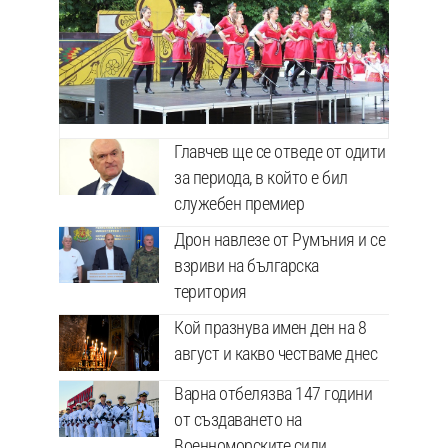
Главчев ще се отведе от одити
за периода, в който е бил
служебен премиер
Дрон навлезе от Румъния и се
взриви на българска
територия
Кой празнува имен ден на 8
август и какво честваме днес
Варна отбелязва 147 години
от създаването на
Военноморските сили