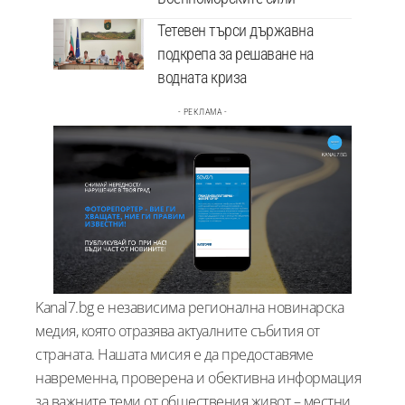
Тетевен търси държавна
подкрепа за решаване на
водната криза
- РЕКЛАМА -
Kanal7.bg е независима регионална новинарска
медия, която отразява актуалните събития от
страната. Нашата мисия е да предоставяме
навременна, проверена и обективна информация
за важните теми от обществения живот – местни