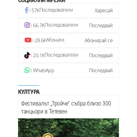
СОЦИАЛНИ МРЕЖИ
Последователи
57K
Харесай
Последователи
66.7K
Последвай
Абонати
28.6K
Абонирай се
Последователи
20.1K
Последвай
WhatsApp
Последвай
КУЛТУРА
Фестивалът „Тройче“ събра близо 300
танцьори в Тетевен