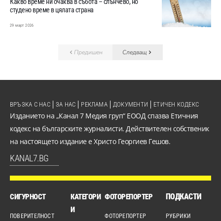
Какво време ни очаква в събота – слънчево, но
студено време в цялата страна
29 март 2026
Предишен
Следващ
ВРЪЗКА С НАС
ЗА НАС
РЕКЛАМА
ДОКУМЕНТИ
ЕТИЧЕН КОДЕКС
Изданието на „Канал 7 Медия груп“ ЕООД спазва Етичния
кодекс на българските журналисти. Действителен собственик
на настоящето издание е Христо Георгиев Гешов.
KANAL7.BG
ПОДКАСТИ
СИГУРНОСТ
КАТЕГОРИ
ФОТОРЕПОРТЕР
И
ПОВЕРИТЕЛНОСТ
ФОТОРЕПОРТЕР
РУБРИКИ