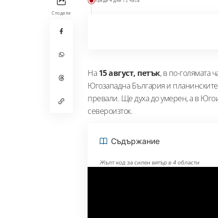
преди 4 дни 12 часа
Сподели
На
15 август, петък
, в по-голямата 
Югозападна България и планинските 
превали. Ще духа до умерен, а в Юго
североизток.
Съдържание
Жълт код за силен вятър в 4 области
Прогноза за планините
Времето по Черноморието
Прогноза за уикенда