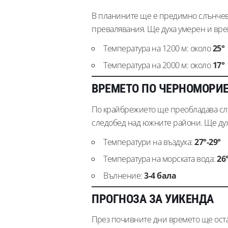
В планините ще е предимно слънчево
превалявания. Ще духа умерен и вре
Температура на 1200 м: около
25°
Температура на 2000 м: около
17°
ВРЕМЕТО ПО ЧЕРНОМОРИ
По крайбрежието ще преобладава сл
следобед над южните райони. Ще дух
Температури на въздуха:
27°-29°
Температура на морската вода:
26
Вълнение:
3-4 бала
ПРОГНОЗА ЗА УИКЕНДА
През почивните дни времето ще ос