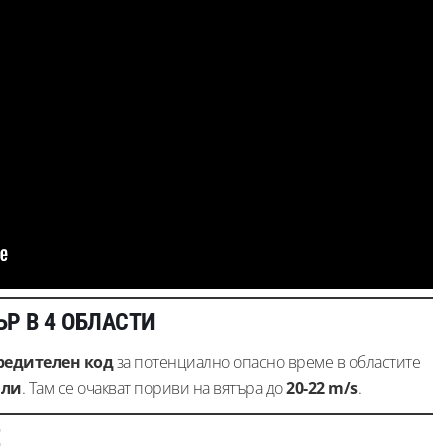
Р В 4 ОБЛАСТИ
редителен код
за потенциално опасно време в областите
али
. Там се очакват пориви на вятъра до
20-22 m/s
.
Е