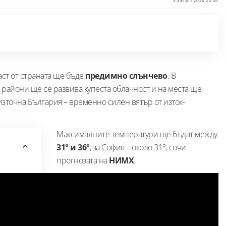
3 август 2026 20:06
част от страната ще бъде
предимно слънчево
. В
райони ще се развива купеста облачност и на места ще
източна България – временно силен вятър от изток-
Максималните температури ще бъдат между
31° и 36°
, за София – около 31°, сочи
прогнозата на
НИМХ
.