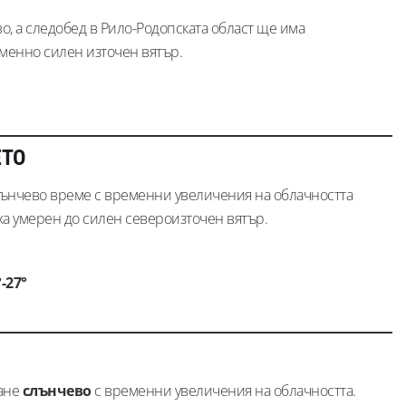
, а следобед в Рило-Родопската област ще има
менно силен източен вятър.
ЕТО
ънчево време с временни увеличения на облачността
а умерен до силен североизточен вятър.
°-27°
тане
слънчево
с временни увеличения на облачността.