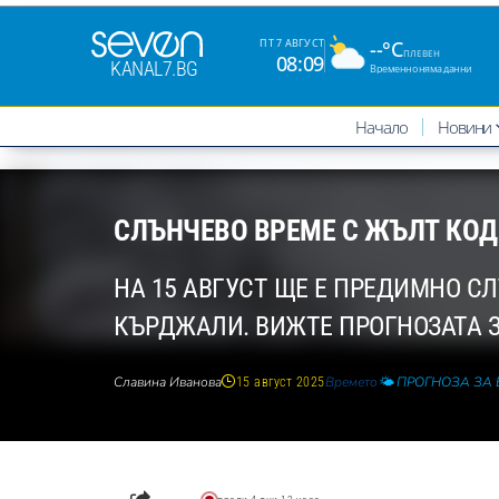
--°C
ПТ 7 АВГУСТ
ПЛЕВЕН
08:09
KANAL7.BG
Временно няма данни
Начало
Новини
СЛЪНЧЕВО ВРЕМЕ С ЖЪЛТ КОД
НА 15 АВГУСТ ЩЕ Е ПРЕДИМНО СЛ
КЪРДЖАЛИ. ВИЖТЕ ПРОГНОЗАТА З
Славина Иванова
Времето
🌤️ ПРОГНОЗА ЗА
15 август 2025