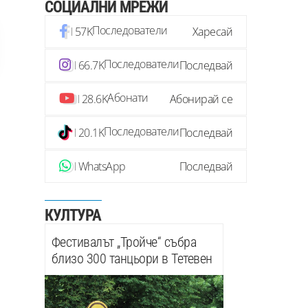
СОЦИАЛНИ МРЕЖИ
Последователи
57K
Харесай
Последователи
66.7K
Последвай
Абонати
28.6K
Абонирай се
Последователи
20.1K
Последвай
WhatsApp
Последвай
КУЛТУРА
Фестивалът „Тройче“ събра
близо 300 танцьори в Тетевен