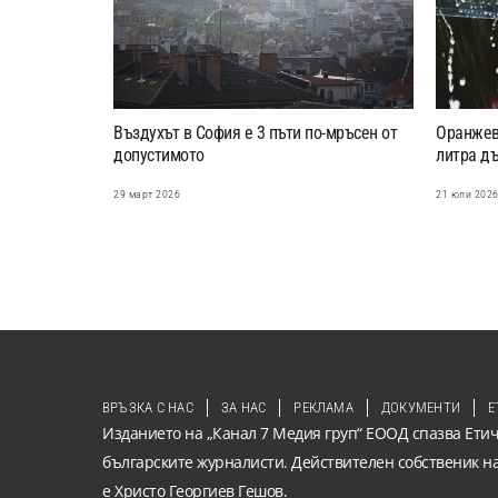
Въздухът в София е 3 пъти по-мръсен от
Оранжев 
допустимото
литра дъ
29 март 2026
21 юли 202
ВРЪЗКА С НАС
ЗА НАС
РЕКЛАМА
ДОКУМЕНТИ
Е
Изданието на „Канал 7 Медия груп“ ЕООД спазва Етич
българските журналисти. Действителен собственик н
е Христо Георгиев Гешов.