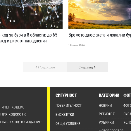
код за бури в 8 области: до 65
Времето днес: жега и локални бу
жд и риск от наводнения
19 юли 2026
6
Предишен
Следващ
СИГУРНОСТ
КАТЕГОРИИ
ФОТ
ПОВЕРИТЕЛНОСТ
НОВИНИ
ФОТ
ТИЧЕН КОДЕКС
ния кодекс на
РЕГИОНЪТ
ПУБ
БИСКВИТКИ
а настоящето издание
РУБРИКИ
УСЛ
ОБЩИ УСЛОВИЯ