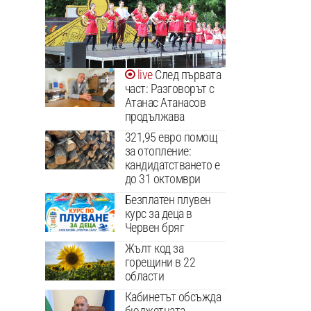
След първата
част: Разговорът с
Атанас Атанасов
продължава
321,95 евро помощ
за отопление:
кандидатстването е
до 31 октомври
Безплатен плувен
курс за деца в
Червен бряг
Жълт код за
горещини в 22
области
Кабинетът обсъжда
бюджетната