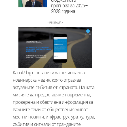
прогноза за 2026–
2028 година
- РЕКЛАМА -
Kanal7.bg е независима регионална
новинарска медия, която отразява
актуалните събития от страната. Нашата
мисия е да предоставяме навременна,
проверена и обективна информация за
важните теми от обществения живот –
местни новини, инфраструктура, култура,
събития и сигнали от гражданите.