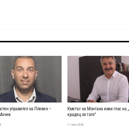
стен управител на Плевен –
Кметът на Монтана изви глас на 
Мачев
крадец си тате“
6
11 юли 2026