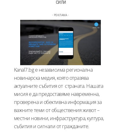
сили
- РЕКЛАМА -
Kanal7.bg е независима регионална
новинарска медия, която отразява
актуалните събития от страната. Нашата
мисия е да предоставяме навременна,
проверена и обективна информация за
важните теми от обществения живот –
местни новини, инфраструктура, култура,
събития и сигнали от гражданите.