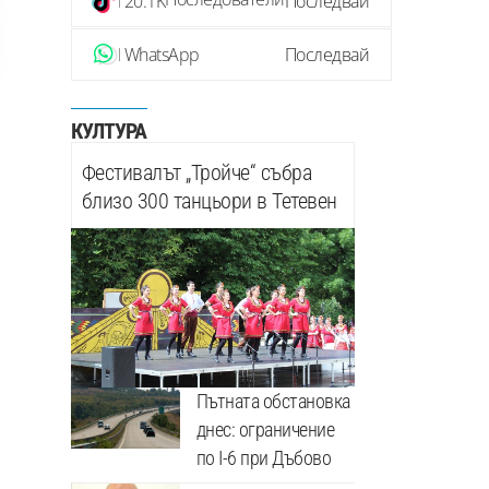
20.1K
Последвай
WhatsApp
Последвай
КУЛТУРА
Фестивалът „Тройче“ събра
близо 300 танцьори в Тетевен
Пътната обстановка
днес: ограничение
по I-6 при Дъбово