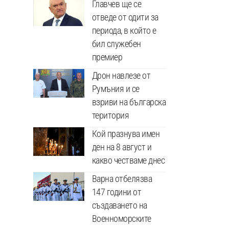
Главчев ще се
отведе от одити за
периода, в който е
бил служебен
премиер
Дрон навлезе от
Румъния и се
взриви на българска
територия
Кой празнува имен
ден на 8 август и
какво честваме днес
Варна отбелязва
147 години от
създаването на
Военноморските