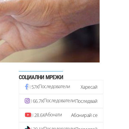
СОЦИАЛНИ МРЕЖИ
Последователи
57K
Харесай
Последователи
66.7K
Последвай
Абонати
28.6K
Абонирай се
Последователи