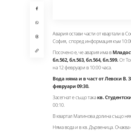
Авария остави части от квартали в Со
София, според информация към 10:00
Посочено е, че авария има в
Младос
бл.562, бл.563, бл.564, бл.599.
От То
на 12 февруари в 10:00 часа.
Вода няма и в част от Левски В. З
февруари 09:30.
Засегнат е също така
кв. Студентски
00:10.
В квартал Малинова долина също няма
Няма вода и в кв. Дървеница. Очаква 