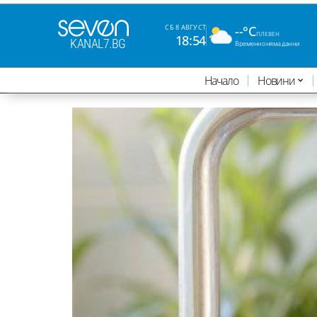
--°C
СБ 8 АВГУСТ
ПЛЕВЕН
18:54
KANAL7.BG
Временно няма данни
Начало
Новини