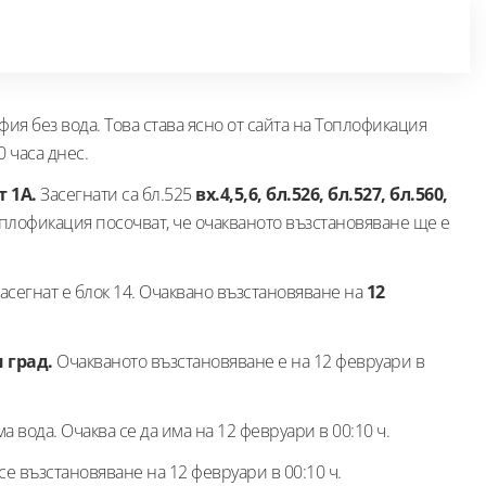
фия без вода. Това става ясно от сайта на Топлофикация
 часа днес.
т 1А.
Засегнати са бл.525
вх.4,5,6, бл.526, бл.527, бл.560,
плофикация посочват, че очакваното възстановяване ще е
асегнат е блок 14. Очаквано възстановяване на
12
 град.
Очакваното възстановяване е на 12 февруари в
 вода. Очаква се да има на 12 февруари в 00:10 ч.
се възстановяване на 12 февруари в 00:10 ч.