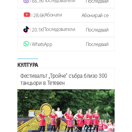
Последователи
66.7K
Последвай
Абонати
28.6K
Абонирай се
Последователи
20.1K
Последвай
WhatsApp
Последвай
КУЛТУРА
Фестивалът „Тройче“ събра близо 300
танцьори в Тетевен