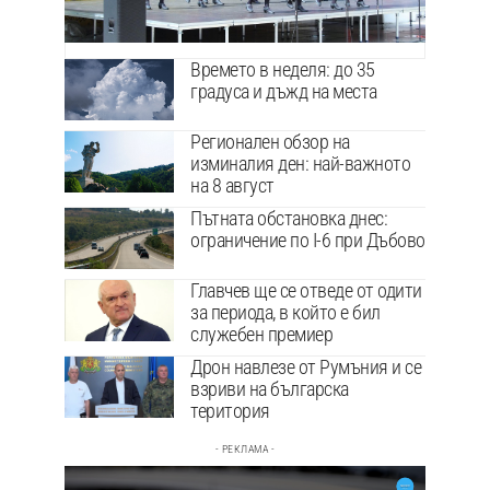
Времето в неделя: до 35
градуса и дъжд на места
Регионален обзор на
изминалия ден: най-важното
на 8 август
Пътната обстановка днес:
ограничение по I-6 при Дъбово
Главчев ще се отведе от одити
за периода, в който е бил
служебен премиер
Дрон навлезе от Румъния и се
взриви на българска
територия
- РЕКЛАМА -