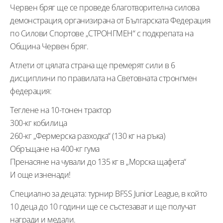
Червен бряг ще се проведе благотворителна силова
демонстрация, организирана от Българската Федерация
по Силови Спортове „СТРОНГМЕН“ с подкрепата на
Община Червен бряг.
Атлети от цялата страна ще премерят сили в 6
дисциплини по правилата на Световната стронгмен
федерация:
Теглене на 10-тонен трактор
300-кг кобилица
260-кг „Фермерска разходка“ (130 кг на ръка)
Обръщане на 400-кг гума
Пренасяне на чували до 135 кг в „Морска щафета“
И още изненади!
Специално за децата: турнир BFSS Junior League, в който
10 деца до 10 години ще се състезават и ще получат
награди и медали.