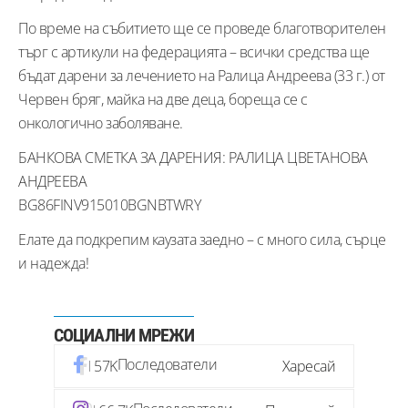
По време на събитието ще се проведе благотворителен
търг с артикули на федерацията – всички средства ще
бъдат дарени за лечението на Ралица Андреева (33 г.) от
Червен бряг, майка на две деца, бореща се с
онкологично заболяване.
БАНКОВА СМЕТКА ЗА ДАРЕНИЯ: РАЛИЦА ЦВЕТАНОВА
АНДРЕЕВА
BG86FINV915010BGNBTWRY
Елате да подкрепим каузата заедно – с много сила, сърце
и надежда!
СОЦИАЛНИ МРЕЖИ
Последователи
57K
Харесай