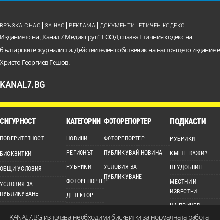
ВРЪЗКА С НАС
ЗА НАС
РЕКЛАМА
ДОКУМЕНТИ
ЕТИЧЕН КОДЕКС
Изданието на „Канал 7 Медия груп“ ЕООД спазва Етичния кодекс на
българските журналисти. Действителен собственик на настоящето издание е
Христо Георгиев Гешов.
KANAL7.BG
СИГУРНОСТ
КАТЕГОРИИ
ФОТОРЕПОРТЕР
ПОДКАСТИ
ПОВЕРИТЕЛНОСТ
НОВИНИ
ФОТОРЕПОРТЕР
РУБРИКИ
РЕГИОНЪТ
ПУБЛИКУВАЙ НОВИНА
КМЕТЕ КАЖИ?
БИСКВИТКИ
РУБРИКИ
УСЛОВИЯ ЗА
НЕУДОБНИТЕ
ОБЩИ УСЛОВИЯ
ПУБЛИКУВАНЕ
ФОТОРЕПОРТЕР
МЕСТНИ И
УСЛОВИЯ ЗА
ИЗВЕСТНИ
ПУБЛИКУВАНЕ
ДЕТЕКТОР
НА ПРИЦЕЛ
ЕТИЧЕН КОДЕКС
ВИДЕО
KANAL7.BG използва необходими бисквитки за нормалната работа