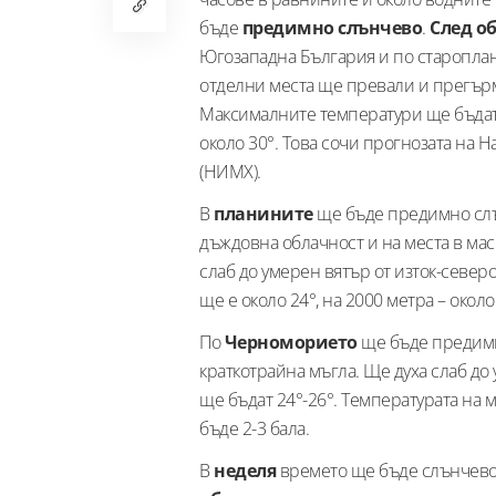
бъде
предимно слънчево
.
След о
Югозападна България и по старопла
отделни места ще превали и прегърми
Максималните температури ще бъдат 
около 30°. Това сочи прогнозата на 
(НИМХ).
В
планините
ще бъде предимно слън
дъждовна облачност и на места в ма
слаб до умерен вятър от изток-север
ще е около 24°, на 2000 метра – около
По
Черноморието
ще бъде предимн
краткотрайна мъгла. Ще духа слаб до
ще бъдат 24°-26°. Температурата на 
бъде 2-3 бала.
В
неделя
времето ще бъде слънчево