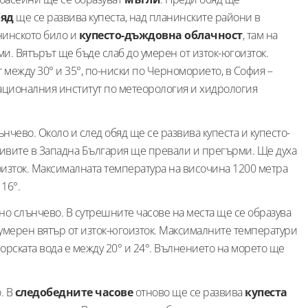
бяд
ще се развива купеста, над планинските райони в
нинското било и
купесто-дъждовна облачност
, там на
. Вятърът ще бъде слаб до умерен от изток-югоизток.
между 30° и 35°, по-ниски по Черноморието, в София –
Националния институт по метеорология и хидрология
чево. Около и след обяд ще се развива купеста и купесто-
сивите в Западна България ще превали и прегърми. Ще духа
оизток. Максималната температура на височина 1200 метра
 16°.
о слънчево. В сутрешните часове на места ще се образува
 умерен вятър от изток-югоизток. Максималните температури
морската вода е между 20° и 24°. Вълнението на морето ще
. В
следобедните часове
отново ще се развива
купеста