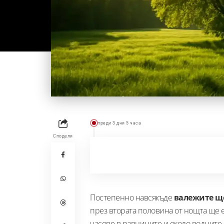
преди 3 дни 5 часа
Сподели
Постепенно навсякъде
валежите ще
през втората половина от нощта ще 
часове в равнините и около водните