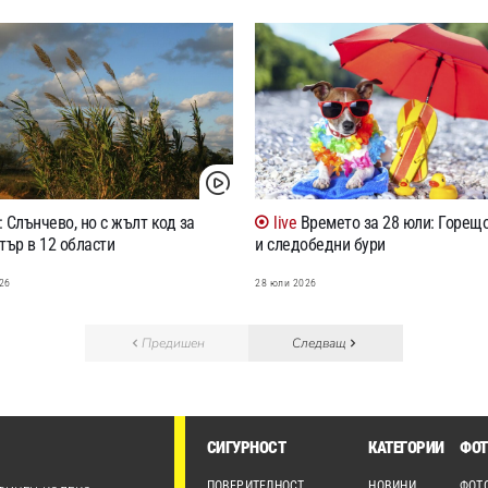
 Слънчево, но с жълт код за
Времето за 28 юли: Горещо
тър в 12 области
и следобедни бури
26
28 юли 2026
Предишен
Следващ
СИГУРНОСТ
КАТЕГОРИИ
ФОТ
ПОВЕРИТЕЛНОСТ
НОВИНИ
ФОТ