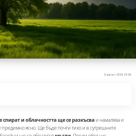
3 август 2026 20:06
 спират и облачността ще се разкъсва
и намалява и
е предимно ясно. Ще бъде почти тихо и в сутрешните
 басейни ще се образуват
мъгли
. Преди обяд ще