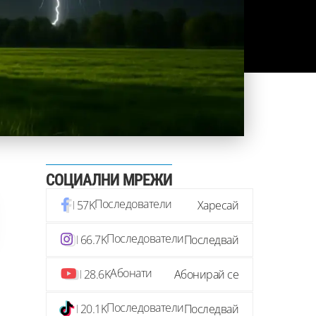
СОЦИАЛНИ МРЕЖИ
Последователи
57K
Харесай
Последователи
66.7K
Последвай
Абонати
28.6K
Абонирай се
Последователи
20.1K
Последвай