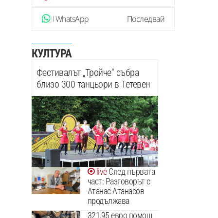
WhatsApp
Последвай
КУЛТУРА
Фестивалът „Тройче“ събра
близо 300 танцьори в Тетевен
След първата
част: Разговорът с
Атанас Атанасов
продължава
321,95 евро помощ