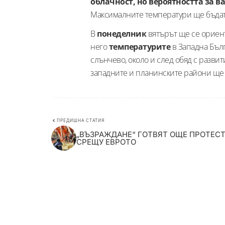
облачност, но вероятността за в
Максималните температури ще бъдат 
В
понеделник
вятърът ще се ориент
него
температурите
в Западна Бъл
слънчево, около и след обяд с развит
западните и планинските райони ще
ПРЕДИШНА СТАТИЯ
„ВЪЗРАЖДАНЕ“ ГОТВЯТ ОЩЕ ПРОТЕС
СРЕЩУ ЕВРОТО