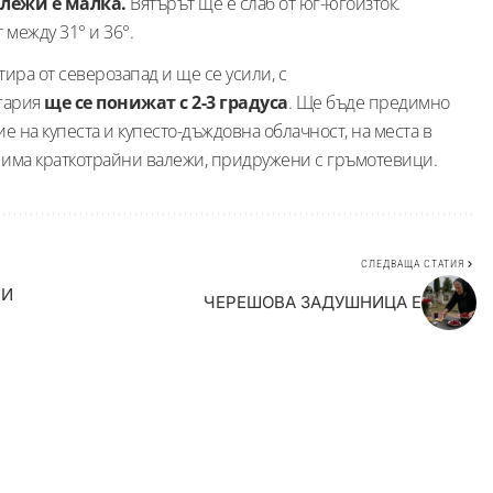
алежи е малка.
Вятърът ще е слаб от юг-югоизток.
между 31° и 36°.
ира от северозапад и ще се усили, с
гария
ще се понижат с 2-3 градуса
. Ще бъде предимно
ие на купеста и купесто-дъждовна облачност, на места в
 има краткотрайни валежи, придружени с гръмотевици.
СЛЕДВАЩА СТАТИЯ
ТИ
ЧЕРЕШОВА ЗАДУШНИЦА Е