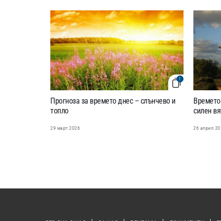
1
Прогноза за времето днес – слънчево и
Времето:
топло
силен вя
29 март 2026
26 април 20