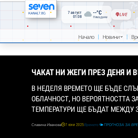
--°C
7 август
LIVE
01:08
Няма данни
Начало
Новини
Вр
ЧАКАТ НИ ЖЕГИ ПРЕЗ ДЕНЯ И 
В НЕДЕЛЯ ВРЕМЕТО ЩЕ БЪДЕ СЛЪ
ОБЛАЧНОСТ, НО ВЕРОЯТНОСТТА З
ТЕМПЕРАТУРИ ЩЕ БЪДАТ МЕЖДУ 31
Славина Иванова
Времето
🌤️ ПРОГНОЗА ЗА ВР
7 юни 2025