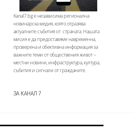
Kanal7.bg е независима регионална
новинарска медия, която отразява
актуалните събития от страната. Нашата
мисия е да предоставяме навременна,
проверена и обективна информация за
важните теми от обществения живот –
местни новини, инфраструктура, култура,
събития и сигнали от гражданите.
ЗА КАНАЛ 7