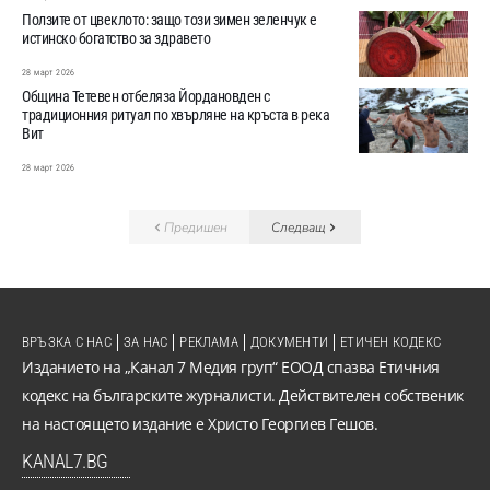
Ползите от цвеклото: защо този зимен зеленчук е
истинско богатство за здравето
28 март 2026
Община Тетевен отбеляза Йордановден с
традиционния ритуал по хвърляне на кръста в река
Вит
28 март 2026
Предишен
Следващ
ВРЪЗКА С НАС
ЗА НАС
РЕКЛАМА
ДОКУМЕНТИ
ЕТИЧЕН КОДЕКС
Изданието на „Канал 7 Медия груп“ ЕООД спазва Етичния
кодекс на българските журналисти. Действителен собственик
на настоящето издание е Христо Георгиев Гешов.
KANAL7.BG