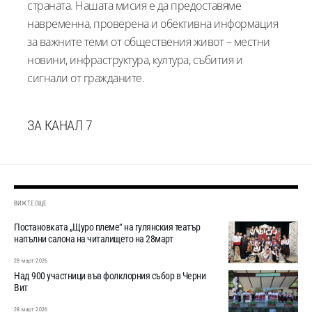
страната. Нашата мисия е да предоставяме
навременна, проверена и обективна информация
за важните теми от обществения живот – местни
новини, инфраструктура, култура, събития и
сигнали от гражданите.
ЗА КАНАЛ 7
ВИЖТЕ ОЩЕ
Постановката „Щуро племе“ на гулянския театър
напълни салона на читалището на 28март
28 март 2026
Над 900 участници във фолклорния събор в Черни
Вит
28 март 2026