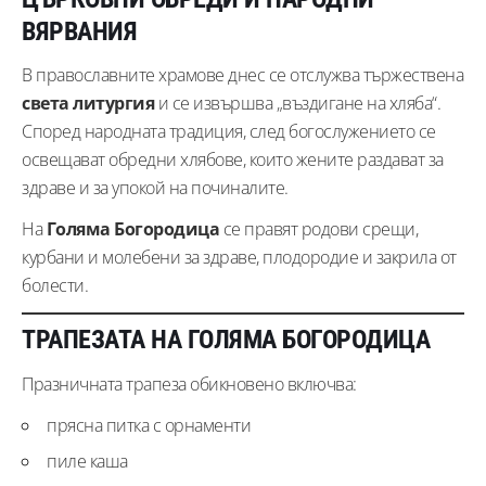
ВЯРВАНИЯ
В православните храмове днес се отслужва тържествена
света литургия
и се извършва „въздигане на хляба“.
Според народната традиция, след богослужението се
освещават обредни хлябове, които жените раздават за
здраве и за упокой на починалите.
На
Голяма Богородица
се правят родови срещи,
курбани и молебени за здраве, плодородие и закрила от
болести.
ТРАПЕЗАТА НА ГОЛЯМА БОГОРОДИЦА
Празничната трапеза обикновено включва:
прясна питка с орнаменти
пиле каша