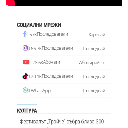
СОЦИАЛНИ МРЕЖИ
Последователи
57K
Харесай
Последователи
66.7K
Последвай
Абонати
28.6K
Абонирай се
Последователи
20.1K
Последвай
WhatsApp
Последвай
КУЛТУРА
Фестивалът „Тройче“ събра близо 300