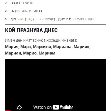
варено жито
царевица и тиква
диня и грозде – за плодородие и благоденствие
КОЙ ПРАЗНУВА ДНЕС
Имен ден имат всички, носещи имената:
Мария, Мара, Марияна, Мариана, Мариян,
Мариан, Марио, Мариам
.