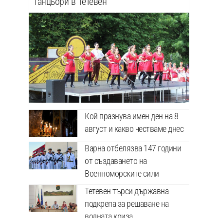
танцьори в Тетевен
Кой празнува имен ден на 8
август и какво честваме днес
Варна отбелязва 147 години
от създаването на
Военноморските сили
Тетевен търси държавна
подкрепа за решаване на
водната криза