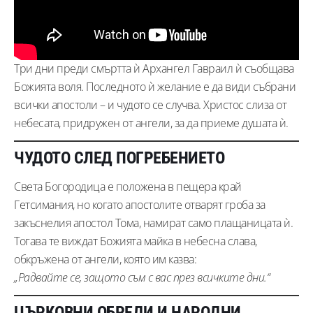
Три дни преди смъртта ѝ Архангел Гавраил ѝ съобщава
Божията воля. Последното ѝ желание е да види събрани
всички апостоли – и чудото се случва. Христос слиза от
небесата, придружен от ангели, за да приеме душата ѝ.
ЧУДОТО СЛЕД ПОГРЕБЕНИЕТО
Света Богородица е положена в пещера край
Гетсимания, но когато апостолите отварят гроба за
закъснелия апостол Тома, намират само плащаницата ѝ.
Тогава те виждат Божията майка в небесна слава,
обкръжена от ангели, която им казва:
„Радвайте се, защото съм с вас през всичките дни.“
ЦЪРКОВНИ ОБРЕДИ И НАРОДНИ