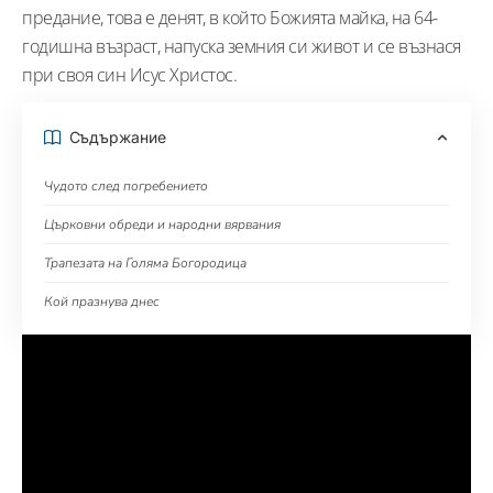
предание, това е денят, в който Божията майка, на 64-
годишна възраст, напуска земния си живот и се възнася
при своя син Исус Христос.
Съдържание
Чудото след погребението
Църковни обреди и народни вярвания
Трапезата на Голяма Богородица
Кой празнува днес