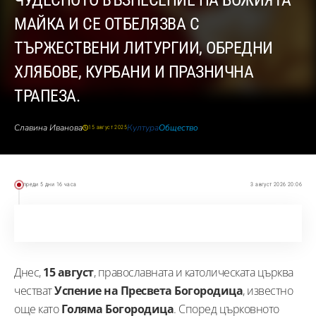
ЧУДЕСНОТО ВЪЗНЕСЕНИЕ НА БОЖИЯТА
МАЙКА И СЕ ОТБЕЛЯЗВА С
ТЪРЖЕСТВЕНИ ЛИТУРГИИ, ОБРЕДНИ
ХЛЯБОВЕ, КУРБАНИ И ПРАЗНИЧНА
ТРАПЕЗА.
Славина Иванова
Култура
Общество
15 август 2025
преди 5 дни 16 часа
3 август 2026 20:06
Днес,
15 август
, православната и католическата църква
честват
Успение на Пресвета Богородица
, известно
още като
Голяма Богородица
. Според църковното