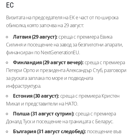
ЕС
Визитата на председателя на ЕК е част от по-широка
обиколка, която започва на 29 август:
Латвия (29 август):
среща с премиера Евика
Силиня и посещение на завод за безпилотни апарати,
финансиран по NextGenerationEU.
Финландия (29 август вечер):
среща с премиера
Петери Орпо и президента Александър Стуб, разговори
за руската заплаха по море и подводната
инфраструктура.
Естония (30 август):
среща с премиера Кристен
Михал и представители на НАТО.
Полша (31 август сутрин):
среща с премиера
Доналд Туск и посещение на границата с Беларус.
България (31 август следобед):
посещение във