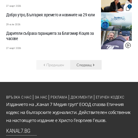
27 март 2026
1
Добро утро, България: времето и новините на 29 юли
29 юли 2026
Дарители събраха гаранцията за Благомир Коцев за
часове
27 март 2026
Предишен
Следващ
ВРЪЗКА С НАС
ЗА НАС
РЕКЛАМА
ДОКУМЕНТИ
ЕТИЧЕН КОДЕКС
Изданието на „Канал 7 Медия груп“ ЕООД спазва Етичния
кодекс на българските журналисти. Действителен собственик
на настоящето издание е Христо Георгиев Гешов.
KANAL7.BG