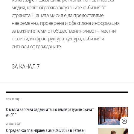
медия, която отразява актуалните събития от
страната. Нашата мисия е да предоставяме
навременна, проверена и обективна информация
за важните теми от обществения живот – местни
новини, инфраструктура, култура, събития и
сигнали от гражданите.
ЗА КАНАЛ 7
ВИЖТЕ ОЩЕ
С мъгла започва седмицата, но температурите скачат
до 11°
29 март 2026
Определиха план-приема за 2026/2027 в Тетевен