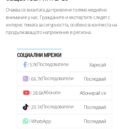
Очаква се визитата да привлече голямо медийно
внимание у нас. Гражданите и експертите следят с
интерес темата за сигурността, особено в контекста на
продължаващото напрежение в региона.
СОЦИАЛНИ МРЕЖИ
Последователи
57K
Харесай
Последователи
66.7K
Последвай
Абонати
28.6K
Абонирай се
Последователи
20.1K
Последвай
WhatsApp
Последвай