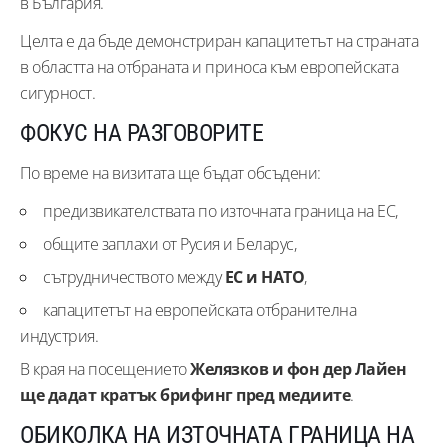
в България.
Целта е да бъде демонстриран капацитетът на страната
в областта на отбраната и приноса към европейската
сигурност.
ФОКУС НА РАЗГОВОРИТЕ
По време на визитата ще бъдат обсъдени:
предизвикателствата по източната граница на ЕС,
общите заплахи от Русия и Беларус,
сътрудничеството между
ЕС и НАТО
,
капацитетът на европейската отбранителна
индустрия.
В края на посещението
Желязков и фон дер Лайен
ще дадат кратък брифинг пред медиите
.
ОБИКОЛКА НА ИЗТОЧНАТА ГРАНИЦА НА