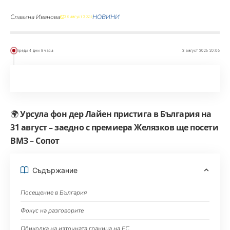
Славина Иванова
НОВИНИ
28 август 2025
преди 4 дни 8 часа
3 август 2026 20:06
🌍
Урсула фон дер Лайен пристига в България на
31 август – заедно с премиера Желязков ще посети
ВМЗ – Сопот
Съдържание
Посещение в България
Фокус на разговорите
Обиколка на източната граница на ЕС