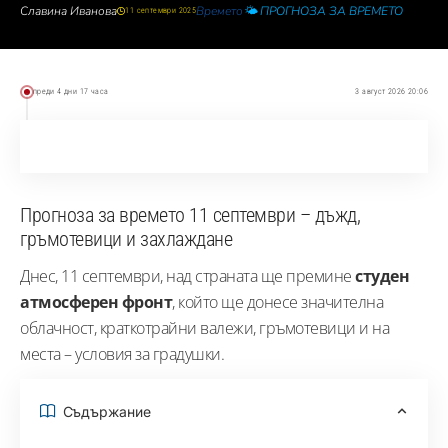
Славина Иванова
Времето
🌤️ ПРОГНОЗА ЗА ВРЕМЕТО
11 септември 2025
преди 4 дни 17 часа
3 август 2026 20:06
Прогноза за времето 11 септември – дъжд,
гръмотевици и захлаждане
Днес, 11 септември, над страната ще премине
студен
атмосферен фронт
, който ще донесе значителна
облачност, краткотрайни валежи, гръмотевици и на
места – условия за градушки.
Съдържание