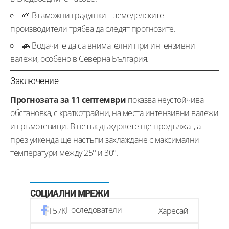
🌱 Възможни градушки – земеделските
производители трябва да следят прогнозите.
🚗 Водачите да са внимателни при интензивни
валежи, особено в Северна България.
Заключение
Прогнозата за 11 септември
показва неустойчива
обстановка, с краткотрайни, на места интензивни валежи
и гръмотевици. В петък дъждовете ще продължат, а
през уикенда ще настъпи захлаждане с максимални
температури между 25° и 30°.
СОЦИАЛНИ МРЕЖИ
Последователи
57K
Харесай