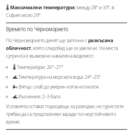
🌡️
Максимални температури:
между 28° и 33°, в
София около 29°.
Времето по Черноморието
По Черноморието денят ще започне с
разкъсана
облачност
, която следобед ще се увеличи. На места
сутринта е възможно намалена видимост.
🌡️ Температури: 26°–27°
🌊 Температура на морската вода: 24°–25°
🌬️ Вятър: слаб до умерен изток-югоизток
🌊 Вълнение: 2–3 бала
Условията остават подходящи за разходки, но туристите
трябва да са предпазливи заради по-неустойчивото
време.