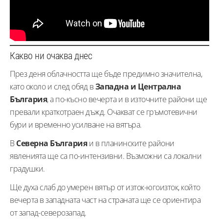
Какво ни очаква днес
През деня облачността ще бъде предимно значителна,
като около и след обяд в
Западна и Централна
България
, а по-късно вечерта и в източните райони ще
превали краткотраен дъжд. Очакват се гръмотевични
бури и временно усилване на вятъра.
В
Северна България
и в планинските райони
явленията ще са по-интензивни. Възможни са локални
градушки.
Ще духа слаб до умерен вятър от изток-югоизток, който
вечерта в западната част на страната ще се ориентира
от запад-северозапад.