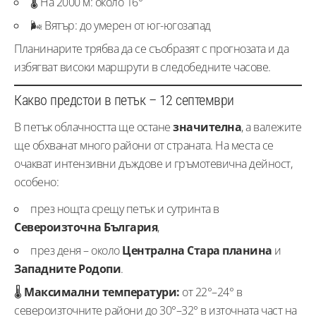
🌡️ На 2000 м: около 16°
🌬️ Вятър: до умерен от юг-югозапад
Планинарите трябва да се съобразят с прогнозата и да
избягват високи маршрути в следобедните часове.
Какво предстои в петък – 12 септември
В петък облачността ще остане
значителна
, а валежите
ще обхванат много райони от страната. На места се
очакват интензивни дъждове и гръмотевична дейност,
особено:
през нощта срещу петък и сутринта в
Североизточна България
,
през деня – около
Централна Стара планина
и
Западните Родопи
.
🌡️
Максимални температури:
от 22°–24° в
североизточните райони до 30°–32° в източната част на