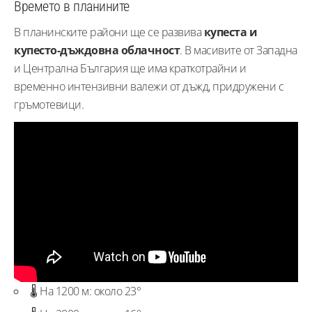
Времето в планините
В планинските райони ще се развива
купеста и
купесто-дъждовна облачност
. В масивите от Западна
и Централна България ще има краткотрайни и
временно интензивни валежи от дъжд, придружени с
гръмотевици.
🌡️ На 1200 м: около 23°