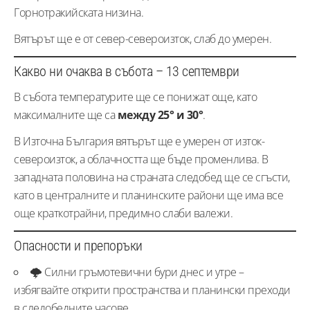
Горнотракийската низина.
Вятърът ще е от север-североизток, слаб до умерен.
Какво ни очаква в събота – 13 септември
В събота температурите ще се понижат още, като
максималните ще са
между 25° и 30°
.
В Източна България вятърът ще е умерен от изток-
североизток, а облачността ще бъде променлива. В
западната половина на страната следобед ще се сгъсти,
като в централните и планинските райони ще има все
още краткотрайни, предимно слаби валежи.
Опасности и препоръки
🌩️ Силни гръмотевични бури днес и утре –
избягвайте открити пространства и планински преходи
в следобедните часове.