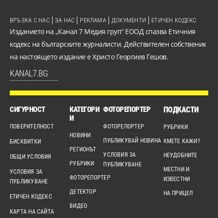
ВРЪЗКА С НАС
ЗА НАС
РЕКЛАМА
ДОКУМЕНТИ
ЕТИЧЕН КОДЕКС
Изданието на „Канал 7 Медия груп“ ЕООД спазва Етичния
кодекс на българските журналисти. Действителен собственик
на настоящето издание е Христо Георгиев Гешов.
KANAL7.BG
СИГУРНОСТ
КАТЕГОРИ
ФОТОРЕПОРТЕР
ПОДКАСТИ
И
ПОВЕРИТЕЛНОСТ
ФОТОРЕПОРТЕР
РУБРИКИ
НОВИНИ
ПУБЛИКУВАЙ НОВИНА
КМЕТЕ КАЖИ?
БИСКВИТКИ
РЕГИОНЪТ
УСЛОВИЯ ЗА
НЕУДОБНИТЕ
ОБЩИ УСЛОВИЯ
РУБРИКИ
ПУБЛИКУВАНЕ
МЕСТНИ И
УСЛОВИЯ ЗА
ФОТОРЕПОРТЕР
ИЗВЕСТНИ
ПУБЛИКУВАНЕ
ДЕТЕКТОР
НА ПРИЦЕЛ
ЕТИЧЕН КОДЕКС
ВИДЕО
КАРТА НА САЙТА