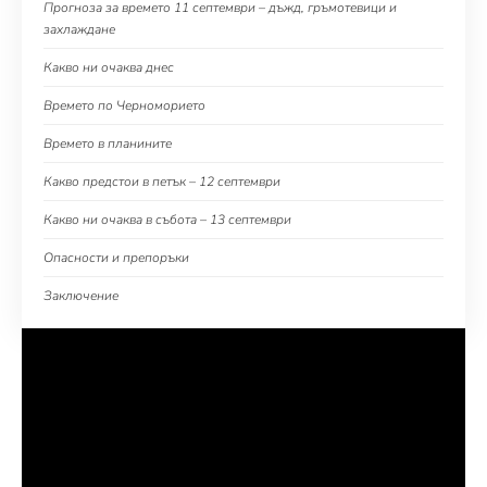
Прогноза за времето 11 септември – дъжд, гръмотевици и
захлаждане
Какво ни очаква днес
Времето по Черноморието
Времето в планините
Какво предстои в петък – 12 септември
Какво ни очаква в събота – 13 септември
Опасности и препоръки
Заключение