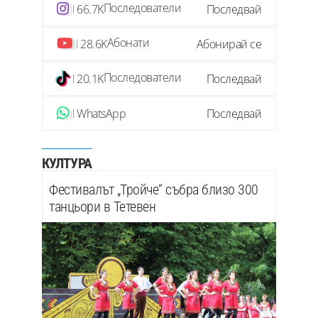
Последователи
66.7K
Последвай
Абонати
28.6K
Абонирай се
Последователи
20.1K
Последвай
WhatsApp
Последвай
КУЛТУРА
Фестивалът „Тройче“ събра близо 300
танцьори в Тетевен