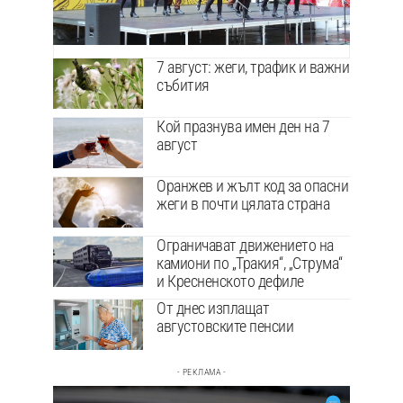
7 август: жеги, трафик и важни
събития
Кой празнува имен ден на 7
август
Оранжев и жълт код за опасни
жеги в почти цялата страна
Ограничават движението на
камиони по „Тракия“, „Струма“
и Кресненското дефиле
От днес изплащат
августовските пенсии
- РЕКЛАМА -