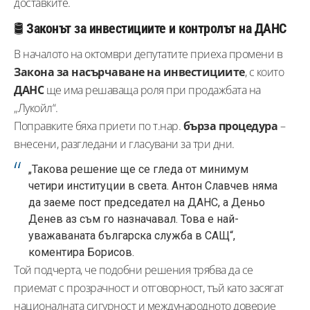
доставките.
🛢️
Законът за инвестициите и контролът на ДАНС
В началото на октомври депутатите приеха промени в
Закона за насърчаване на инвестициите
, с които
ДАНС
ще има решаваща роля при продажбата на
„Лукойл“.
Поправките бяха приети по т.нар.
бърза процедура
–
внесени, разгледани и гласувани за три дни.
„Такова решение ще се гледа от минимум
четири институции в света. Антон Славчев няма
да заеме пост председател на ДАНС, а Деньо
Денев аз съм го назначавал. Това е най-
уважаваната българска служба в САЩ“,
коментира Борисов.
Той подчерта, че подобни решения трябва да се
приемат с прозрачност и отговорност, тъй като засягат
националната сигурност и международното доверие