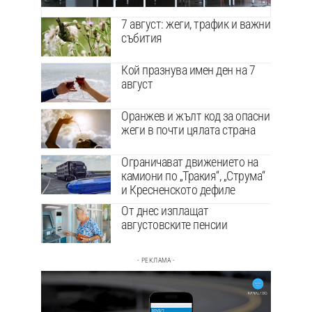
7 август: жеги, трафик и важни
събития
Кой празнува имен ден на 7
август
Оранжев и жълт код за опасни
жеги в почти цялата страна
Ограничават движението на
камиони по „Тракия“, „Струма“
и Кресненското дефиле
От днес изплащат
августовските пенсии
- РЕКЛАМА -