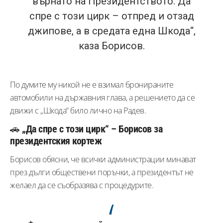
върнато на Президентството. Да
спре с този цирк – отпред и отзад
джипове, а в средата една Шкода“,
каза Борисов.
По думите му никой не е взимал бронираните
автомобили на държавния глава, а решението да се
движи с „Шкода“ било лично на Радев.
🚗
„Да спре с този цирк“ – Борисов за
президентския кортеж
Борисов обясни, че всички администрации минават
през дълги обществени поръчки, а президентът не
желаел да се съобразява с процедурите.