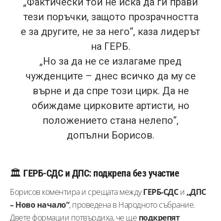
„Фактически той не иска да ги прави
тези поръчки, защото прозрачността
е за другите, не за него“, каза лидерът
на ГЕРБ.
„Но за да не се излагаме пред
чужденците – днес всичко да му се
върне и да спре този цирк. Да не
обиждаме цирковите артисти, но
положението стана нелепо“,
допълни Борисов.
🏛️
ГЕРБ-СДС и ДПС: подкрепа без участие
Борисов коментира и срещата между
ГЕРБ-СДС
и
„ДПС
– Ново начало“
, проведена в Народното събрание.
Двете формации потвърдиха, че ще
подкрепят