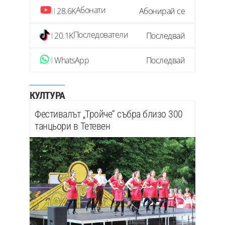
Абонати
28.6K
Абонирай се
Последователи
20.1K
Последвай
WhatsApp
Последвай
КУЛТУРА
Фестивалът „Тройче“ събра близо 300
танцьори в Тетевен