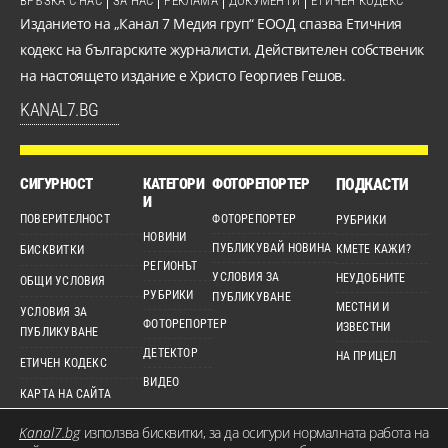
ВРЪЗКА С НАС
ЗА НАС
РЕКЛАМА
ДОКУМЕНТИ
ЕТИЧЕН КОДЕКС
Изданието на „Канал 7 Медия груп“ ЕООД спазва Етичния
кодекс на българските журналисти. Действителен собственик
на настоящето издание е Христо Георгиев Гешов.
KANAL7.BG
СИГУРНОСТ
КАТЕГОРИ
ФОТОРЕПОРТЕР
ПОДКАСТИ
И
ПОВЕРИТЕЛНОСТ
ФОТОРЕПОРТЕР
РУБРИКИ
НОВИНИ
ПУБЛИКУВАЙ НОВИНА
КМЕТЕ КАЖИ?
БИСКВИТКИ
РЕГИОНЪТ
УСЛОВИЯ ЗА
НЕУДОБНИТЕ
ОБЩИ УСЛОВИЯ
РУБРИКИ
ПУБЛИКУВАНЕ
МЕСТНИ И
УСЛОВИЯ ЗА
ФОТОРЕПОРТЕР
ИЗВЕСТНИ
ПУБЛИКУВАНЕ
ДЕТЕКТОР
НА ПРИЦЕЛ
ЕТИЧЕН КОДЕКС
ВИДЕО
КАРТА НА САЙТА
Kanal7.bg
използва бисквитки, за да осигури нормалната работа на