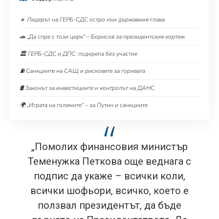
🔹 Лидерът на ГЕРБ-СДС остро към държавния глава
🚗 „Да спре с този цирк“ – Борисов за президентския кортеж
🏛️ ГЕРБ-СДС и ДПС: подкрепа без участие
⛽ Санкциите на САЩ и рисковете за горивата
🛢️ Законът за инвестициите и контролът на ДАНС
🌍 „Играта на големите“ – за Путин и санкциите
„Помолих финансовия министър
Теменужка Петкова още веднага с
подпис да укаже – всички коли,
всички шофьори, всичко, което е
ползвал президентът, да бъде