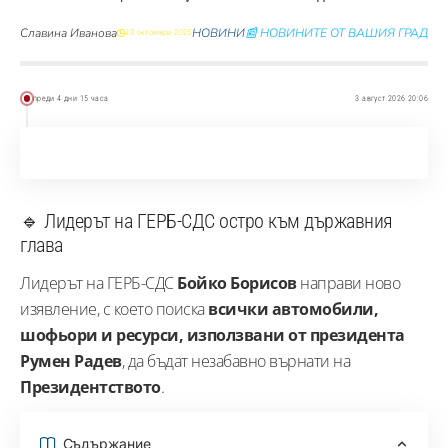
Славина Иванова
НОВИНИ
📰 НОВИНИТЕ ОТ ВАШИЯ ГРАД
23 октомври 2025
преди 4 дни 15 часа
3 август 2026 20:06
🔹 Лидерът на ГЕРБ-СДС остро към държавния
глава
Лидерът на ГЕРБ-СДС
Бойко Борисов
направи ново
изявление, с което поиска
всички автомобили,
шофьори и ресурси, използвани от президента
Румен Радев
, да бъдат незабавно върнати на
Президентството
.
Съдържание