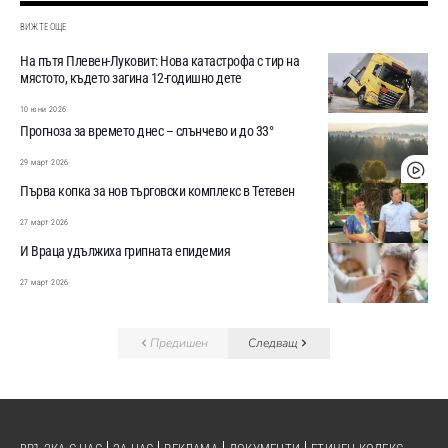
ВИЖТЕ ОЩЕ
На пътя Плевен-Луковит: Нова катастрофа с тир на
мястото, където загина 12-годишно дете
10 юни 2026
Прогноза за времето днес – слънчево и до 33°
29 март 2026
Първа копка за нов търговски комплекс в Тетевен
27 март 2026
И Враца удължиха грипната епидемия
27 март 2026
Предишен
Следващ