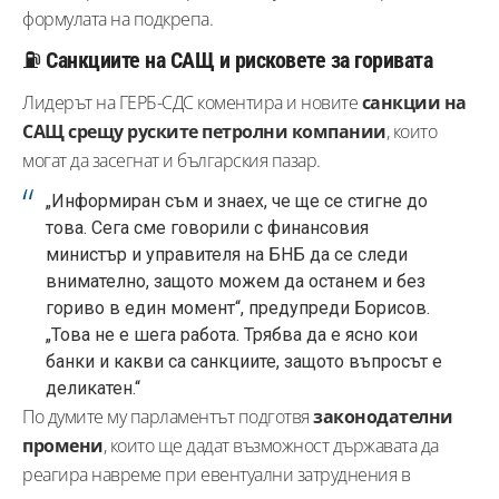
формулата на подкрепа.
⛽
Санкциите на САЩ и рисковете за горивата
Лидерът на ГЕРБ-СДС коментира и новите
санкции на
САЩ срещу руските петролни компании
, които
могат да засегнат и българския пазар.
„Информиран съм и знаех, че ще се стигне до
това. Сега сме говорили с финансовия
министър и управителя на БНБ да се следи
внимателно, защото можем да останем и без
гориво в един момент“, предупреди Борисов.
„Това не е шега работа. Трябва да е ясно кои
банки и какви са санкциите, защото въпросът е
деликатен.“
По думите му парламентът подготвя
законодателни
промени
, които ще дадат възможност държавата да
реагира навреме при евентуални затруднения в